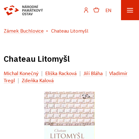
EN
Zámek Buchlovice
Chateau Litomyšl
Chateau Litomyšl
Michal Konečný
|
Eliška Racková
|
Jiří Bláha
|
Vladimír
Tregl
|
Zdeňka Kalová