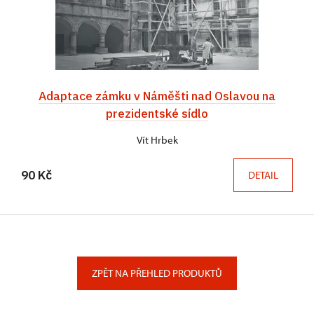
Adaptace zámku v Náměšti nad Oslavou na
prezidentské sídlo
Vít Hrbek
90 Kč
DETAIL
ZPĚT NA PŘEHLED PRODUKTŮ