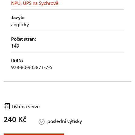
NPÚ, ÚPS na Sychrově
Jazyk:
anglicky
Počet stran:
149
ISBN:
978-80-905871-7-5
Tištěná verze
240 Kč
poslední výtisky