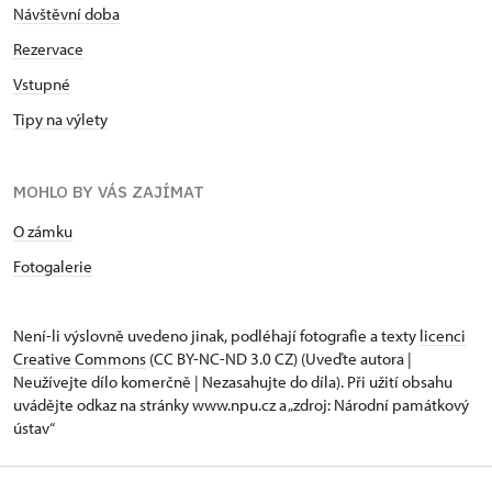
Návštěvní doba
Rezervace
Vstupné
Tipy na výlety
MOHLO BY VÁS ZAJÍMAT
O zámku
Fotogalerie
Není-li výslovně uvedeno jinak, podléhají fotografie a texty
licenci
Creative Commons
(CC BY-NC-ND 3.0 CZ) (Uveďte autora |
Neužívejte dílo komerčně | Nezasahujte do díla). Při užití obsahu
uvádějte odkaz na stránky www.npu.cz a „zdroj: Národní památkový
ústav“