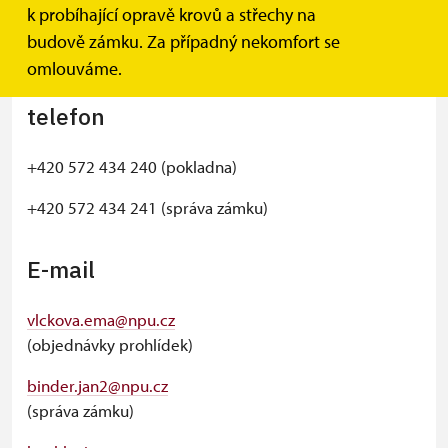
Státní zámek Buchlovice
k probíhající opravě krovů a střechy na
Náměstí Svobody 13
budově zámku. Za případný nekomfort se
687 08 Buchlovice
omlouváme.
telefon
+420 572 434 240 (pokladna)
+420 572 434 241 (správa zámku)
E-mail
vlckova.ema@npu.cz
(objednávky prohlídek)
binder.jan2@npu.cz
(správa zámku)