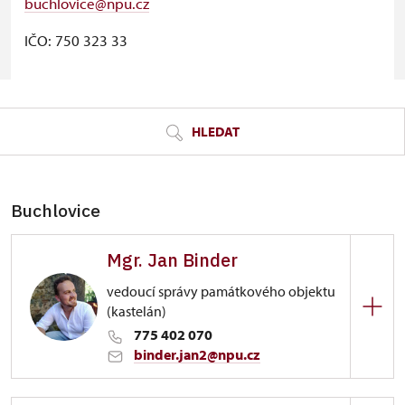
buchlovice@npu.cz
IČO: 750 323 33
© Seznam.cz a.s. a další
HLEDAT
Buchlovice
Mgr. Jan Binder
vedoucí správy památkového objektu
(kastelán)
775 402 070
binder.jan2@npu.cz
Zámek Buchlovice