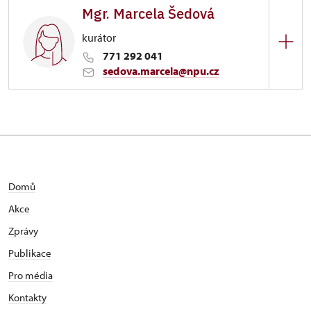
Mgr. Marcela Šedová
náměstí Svobody 13/, Buchlovice
kurátor
771 292 041
sedova.marcela@npu.cz
Zámek Buchlovice
náměstí Svobody 13/, Buchlovice
dílčí zástup kastelána
Domů
Akce
Zprávy
Publikace
Pro média
Kontakty