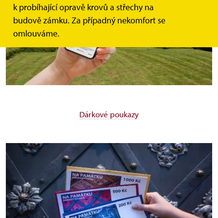
k probíhající opravě krovů a střechy na
budově zámku. Za případný nekomfort se
omlouváme.
Dárkové poukazy