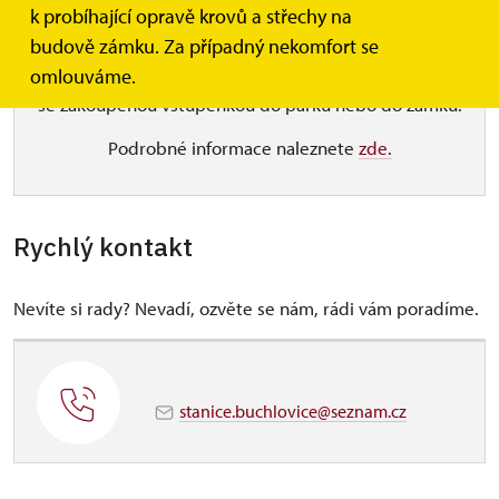
k probíhající opravě krovů a střechy na
V pondělí zavřeno!
budově zámku. Za případný nekomfort se
omlouváme.
Upozorňujeme návštěvníky, že vstup je možný pouze
se zakoupenou vstupenkou do parku nebo do zámku.
Podrobné informace naleznete
zde.
Rychlý kontakt
Nevíte si rady? Nevadí, ozvěte se nám, rádi vám poradíme.
stanice.buchlovice@seznam.cz