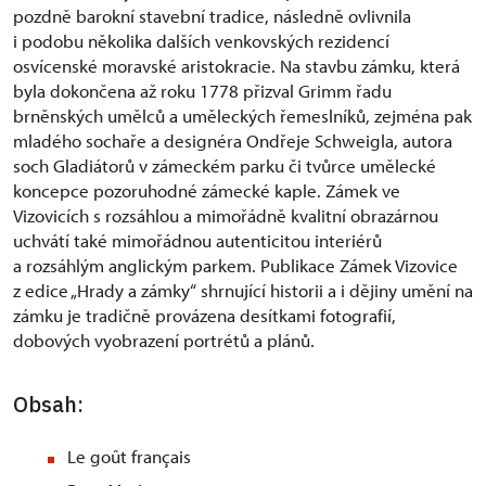
pozdně barokní stavební tradice, následně ovlivnila
i podobu několika dalších venkovských rezidencí
osvícenské moravské aristokracie. Na stavbu zámku, která
byla dokončena až roku 1778 přizval Grimm řadu
brněnských umělců a uměleckých řemeslníků, zejména pak
mladého sochaře a designéra Ondřeje Schweigla, autora
soch Gladiátorů v zámeckém parku či tvůrce umělecké
koncepce pozoruhodné zámecké kaple. Zámek ve
Vizovicích s rozsáhlou a mimořádně kvalitní obrazárnou
uchvátí také mimořádnou autenticitou interiérů
a rozsáhlým anglickým parkem. Publikace Zámek Vizovice
z edice „Hrady a zámky“ shrnující historii a i dějiny umění na
zámku je tradičně provázena desítkami fotografií,
dobových vyobrazení portrétů a plánů.
Obsah:
Le goût français