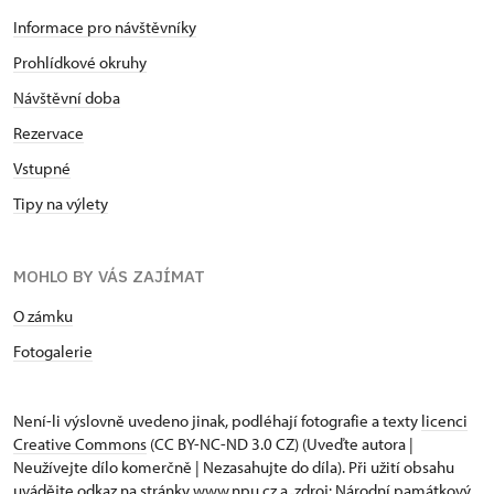
Informace pro návštěvníky
Prohlídkové okruhy
Návštěvní doba
Rezervace
Vstupné
Tipy na výlety
MOHLO BY VÁS ZAJÍMAT
O zámku
Fotogalerie
Není-li výslovně uvedeno jinak, podléhají fotografie a texty
licenci
Creative Commons
(CC BY-NC-ND 3.0 CZ) (Uveďte autora |
Neužívejte dílo komerčně | Nezasahujte do díla). Při užití obsahu
uvádějte odkaz na stránky www.npu.cz a „zdroj: Národní památkový