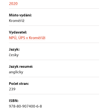
2020
Místo vydání:
Kroměříž
Vydavatel:
NPÚ, ÚPS v Kroměříži
Jazyk:
česky
Jazyk resumé:
anglicky
Počet stran:
239
ISBN:
978-80-907400-6-8