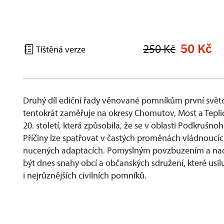
50 Kč
250 Kč
Tištěná verze
Druhý díl ediční řady věnované pomníkům první světové
tentokrát zaměřuje na okresy Chomutov, Most a Teplice
20. století, která způsobila, že se v oblasti Podkrušn
Příčiny lze spatřovat v častých proměnách vládnoucích
nucených adaptacích. Pomyslným povzbuzením a na
být dnes snahy obcí a občanských sdružení, které usil
i nejrůznějších civilních pomníků.