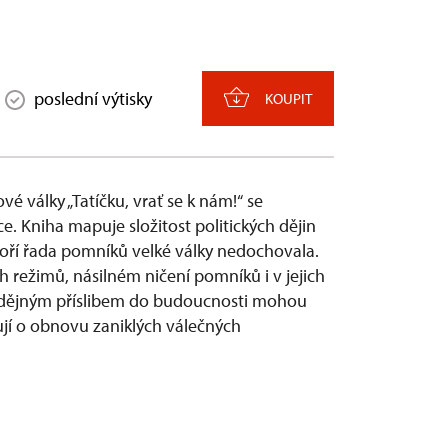
poslední výtisky
KOUPIT
 války „Tatíčku, vrať se k nám!“ se
. Kniha mapuje složitost politických dějin
ohoří řada pomníků velké války nedochovala.
 režimů, násilném ničení pomníků i v jejich
dějným příslibem do budoucnosti mohou
ují o obnovu zaniklých válečných