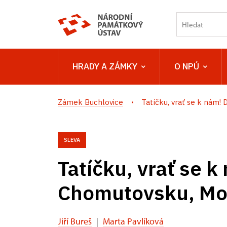
HRADY A ZÁMKY
O NPÚ
Zámek Buchlovice
Tatíčku, vrať se k nám! Díl
SLEVA
Tatíčku, vrať se k
Chomutovsku, Mos
Jiří Bureš
|
Marta Pavlíková