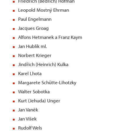
Friedrich (Bedřich) Hofman
Leopold Mostný Ehrman
Paul Engelmann
Jacques Groag
Alfons Hetmanek a Franz Kaym
Jan Hublík ml.
Norbert Krieger
Jindřich (Heinrich) Kulka
Karel Lhota
Margarete Schütte-Lihotzky
Walter Sobotka
Kurt (Jehuda) Unger
Jan Vaněk
Jan Víšek
Rudolf Wels