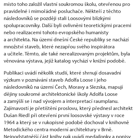
místo toho založil vlastní soukromou školu, otevřenou pro
pravidelné i mimořádné posluchače. Někteří z těchto
následovníků se později stali Loosovými blízkými
spolupracovníky. Další byli ovlivněni teoretickými pracemi
nebo realizacemi tohoto evropského humanisty
a architekta. Na území dnešní České republiky se nachází
množství staveb, které nezapřou svého inspirátora
a učitele. Těmto, ale také nerealizovaným projektům, byla
věnována výstava, jejíž katalog vychází v knižní podobě.
Publikaci uvádí několik studií, které shrnují dosavadní
výzkum v poznávání staveb Adolfa Loose i jeho
následovníků na území Čech, Moravy a Slezska, mapují
dějiny soukromé architektonické školy Adolfa Loose
a zamýšlí se i nad vývojem a interpretací raumplanu.
Zajímavostí je přetištění proslovu, který přednesl architekt
Dušan Riedl při otevření první loosovské výstavy v roce
1964 a který se v rukopisné podobě dochoval v knihovně
Metodického centra moderní architektury v Brně.
Nejpodstatnější část knihy pak uvádí medailonky a popisy