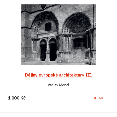
Dějiny evropské architektury III.
Václav Mencl
1 000 Kč
DETAIL