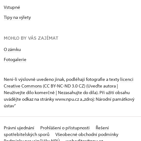
Vstupné
Tipy na výlety
MOHLO BY VÁS ZAJÍMAT
O zámku
Fotogalerie
Není-li výslovně uvedeno jinak, podléhají fotografie a texty
licenci
Creative Commons
(CC BY-NC-ND 3.0 CZ) (Uveďte autora |
Neužívejte dílo komerčně | Nezasahujte do díla). Při užití obsahu
uvádějte odkaz na stránky www.npu.cz a „zdroj: Národní památkový
ústav“
Právní ujednání
Prohlášení o přístupnosti
Řešení
spotřebitelských sporů
Všeobecné obchodní podmínky
Podmínky pro výpůjčky NPÚ
webeditor@npu.cz