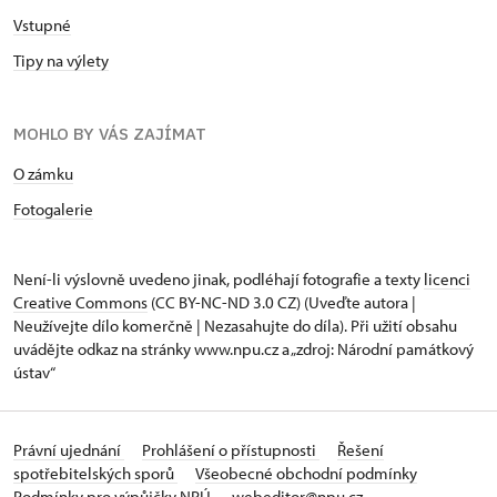
Vstupné
Tipy na výlety
MOHLO BY VÁS ZAJÍMAT
O zámku
Fotogalerie
Není-li výslovně uvedeno jinak, podléhají fotografie a texty
licenci
Creative Commons
(CC BY-NC-ND 3.0 CZ) (Uveďte autora |
Neužívejte dílo komerčně | Nezasahujte do díla). Při užití obsahu
uvádějte odkaz na stránky www.npu.cz a „zdroj: Národní památkový
ústav“
Právní ujednání
Prohlášení o přístupnosti
Řešení
spotřebitelských sporů
Všeobecné obchodní podmínky
Podmínky pro výpůjčky NPÚ
webeditor@npu.cz