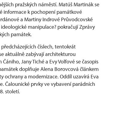
jších pražských náměstí. Matúš Martinák se
nné informace k pochopení památkové
ordánové a Martiny Indrové Průvodcovské
o ideologické manipulace? pokračují Zprávy
ských památek.
předcházejících číslech, tentokrát
e aktuálně zabývají architekturou
n Čániho, Jany Tiché a Evy Volfové se časopis
h památek doplňuje Alena Borovcová článkem
mity ochrany a modernizace. Oddíl uzavírá Eva
ce. Čalounické prvky ve vybavení parádních
. století.