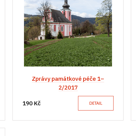
Zprávy památkové péče 1–
2/2017
190 Kč
DETAIL