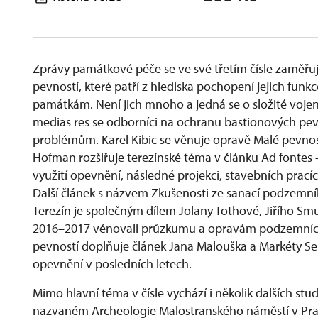
Zprávy památkové péče se ve své třetím čísle zaměř
pevností, které patří z hlediska pochopení jejich fun
památkám. Není jich mnoho a jedná se o složité vojen
medias res se odborníci na ochranu bastionových pev
problémům. Karel Kibic se věnuje opravě Malé pevnosti
Hofman rozšiřuje terezínské téma v článku Ad fontes 
využití opevnění, následné projekci, stavebních prací
Další článek s názvem Zkušenosti ze sanací podzemn
Terezín je společným dílem Jolany Tothové, Jiřího Smu
2016–2017 věnovali průzkumu a opravám podzemníc
pevností doplňuje článek Jana Malouška a Markéty S
opevnění v posledních letech.
Mimo hlavní téma v čísle vychází i několik dalších stud
nazvaném Archeologie Malostranského náměstí v Praz