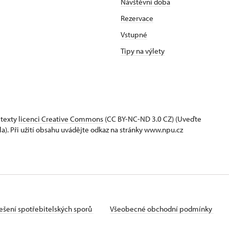
Návštěvní doba
Rezervace
Vstupné
Tipy na výlety
 texty
licenci Creative Commons
(CC BY-NC-ND 3.0 CZ) (Uveďte
la). Při užití obsahu uvádějte odkaz na stránky www.npu.cz
ešení spotřebitelských sporů
Všeobecné obchodní podmínky