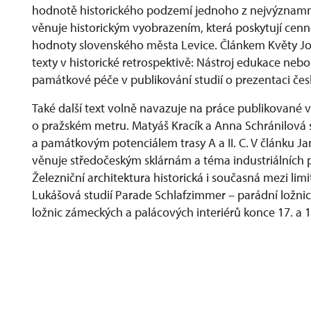
hodnotě historického podzemí jednoho z nejvýznamně
věnuje historickým vyobrazením, která poskytují ce
hodnoty slovenského města Levice. Článkem Květy J
texty v historické retrospektivě: Nástroj edukace neb
památkové péče v publikování studií o prezentaci če
Také další text volně navazuje na práce publikované v 
o pražském metru. Matyáš Kracík a Anna Schránilová s
a památkovým potenciálem trasy A a II. C. V článku Ja
věnuje středočeským sklárnám a téma industriálníc
Železniční architektura historická i současná mezi li
Lukášová studií Parade Schlafzimmer – parádní ložni
ložnic zámeckých a palácových interiérů konce 17. a 18