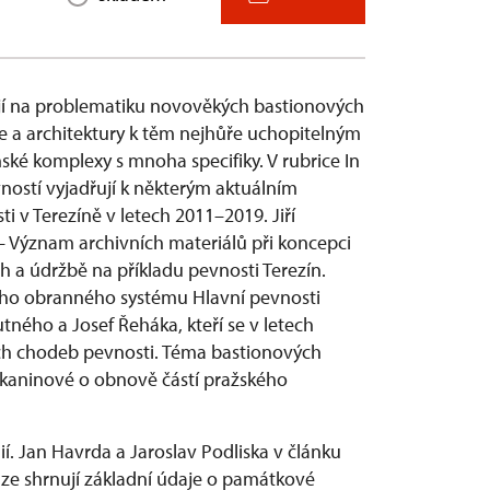
ují na problematiku novověkých bastionových
kce a architektury k těm nejhůře uchopitelným
ské komplexy s mnoha specifiky. V rubrice In
ností vyjadřují k některým aktuálním
 v Terezíně v letech 2011–2019. Jiří
– Význam archivních materiálů při koncepci
ch a údržbě na příkladu pevnosti Terezín.
ího obranného systému Hlavní pevnosti
tného a Josef Řeháka, kteří se v letech
h chodeb pevnosti. Téma bastionových
ekaninové o obnově částí pražského
ií. Jan Havrda a Jaroslav Podliska v článku
e shrnují základní údaje o památkové