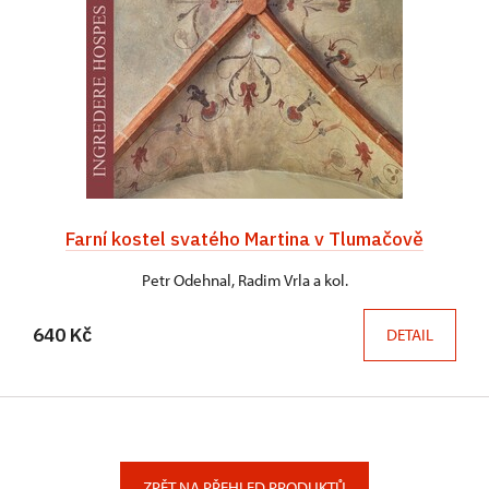
Farní kostel svatého Martina v Tlumačově
Petr Odehnal, Radim Vrla a kol.
640 Kč
DETAIL
ZPĚT NA PŘEHLED PRODUKTŮ