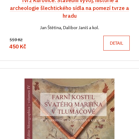
Tvrz Kurovice. Stavební vývoj, historie a
archeologie šlechtického sídla na pomezí tvrze a
hradu
Jan Štětina, Dalibor Janiš a kol.
559 Kč
DETAIL
450 Kč