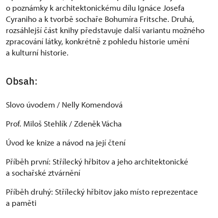
o poznámky k architektonickému dílu Ignáce Josefa
Cyraniho a k tvorbě sochaře Bohumíra Fritsche. Druhá,
rozsáhlejší část knihy představuje další variantu možného
zpracování látky, konkrétně z pohledu historie umění
a kulturní historie.
Obsah:
Slovo úvodem / Nelly Komendová
Prof. Miloš Stehlík / Zdeněk Vácha
Úvod ke knize a návod na její čtení
Příběh první: Střílecký hřbitov a jeho architektonické
a sochařské ztvárnění
Příběh druhý: Střílecký hřbitov jako místo reprezentace
a paměti