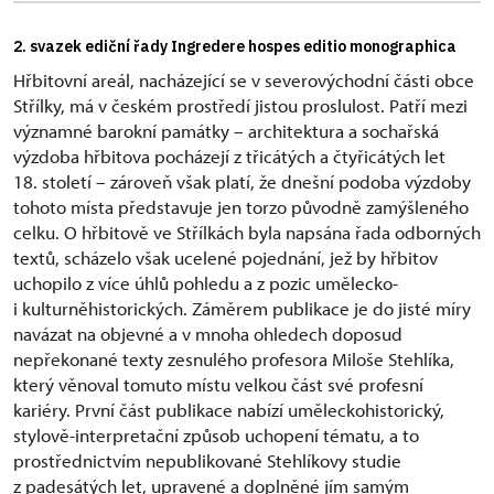
2. svazek ediční řady Ingredere hospes editio monographica
Hřbitovní areál, nacházející se v severovýchodní části obce
Střílky, má v českém prostředí jistou proslulost. Patří mezi
významné barokní památky – architektura a sochařská
výzdoba hřbitova pocházejí z třicátých a čtyřicátých let
18. století – zároveň však platí, že dnešní podoba výzdoby
tohoto místa představuje jen torzo původně zamýšleného
celku. O hřbitově ve Střílkách byla napsána řada odborných
textů, scházelo však ucelené pojednání, jež by hřbitov
uchopilo z více úhlů pohledu a z pozic umělecko-
i kulturněhistorických. Záměrem publikace je do jisté míry
navázat na objevné a v mnoha ohledech doposud
nepřekonané texty zesnulého profesora Miloše Stehlíka,
který věnoval tomuto místu velkou část své profesní
kariéry. První část publikace nabízí uměleckohistorický,
stylově-interpretační způsob uchopení tématu, a to
prostřednictvím nepublikované Stehlíkovy studie
z padesátých let, upravené a doplněné jím samým