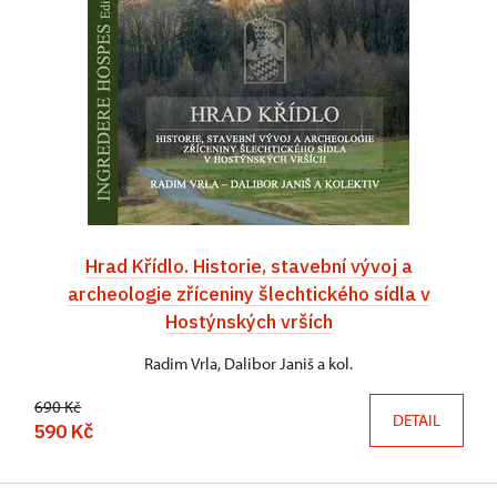
Hrad Křídlo. Historie, stavební vývoj a
archeologie zříceniny šlechtického sídla v
Hostýnských vrších
Radim Vrla, Dalibor Janiš a kol.
690 Kč
DETAIL
590 Kč