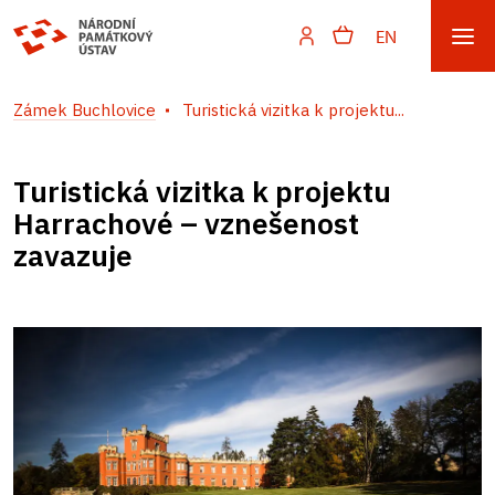
EN
Zámek Buchlovice
Turistická vizitka k projektu...
Turistická vizitka k projektu
Harrachové – vznešenost
zavazuje