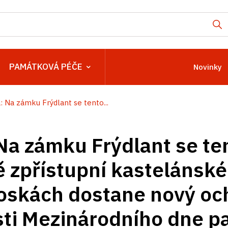
PAMÁTKOVÁ PÉČE
Novinky
: Na zámku Frýdlant se tento...
 Na zámku Frýdlant se te
 zpřístupní kastelánské 
oskách dostane nový oc
osti Mezinárodního dne 