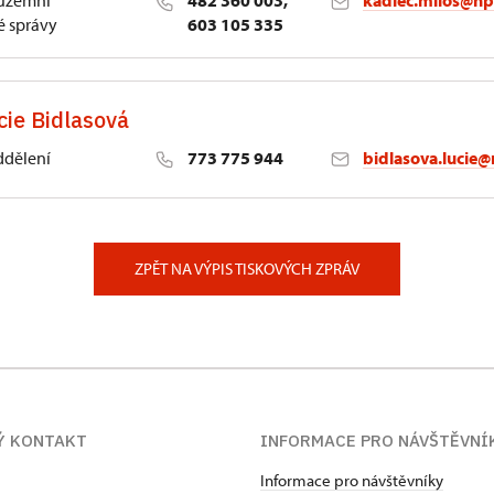
 územní
482 360 003,
kadlec.milos@np
 správy
603 105 335
cie Bidlasová
ddělení
773 775 944
bidlasova.lucie@
 Slatiňany
ZPĚT NA VÝPIS TISKOVÝCH ZPRÁV
Ý KONTAKT
INFORMACE PRO NÁVŠTĚVNÍ
Informace pro návštěvníky