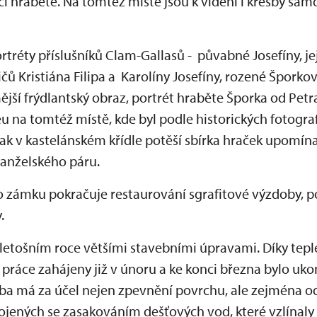
ici hraběte. Na tomtéž místě jsou k vidění i kresby sa
rtréty příslušníků Clam-Gallasů - půvabné Josefíny, j
ičů Kristiána Filipa a Karolíny Josefíny, rozené Šporkov
ší frýdlantský obraz, portrét hraběte Šporka od Petra
na tomtéž místě, kde byl podle historických fotografi
k v kastelánském křídle potěší sbírka hraček upomínaj
nželského páru.
zámku pokračuje restaurování sgrafitové výzdoby, p
.
 letošním roce většími stavebními úpravami. Díky te
 práce zahájeny již v únoru a ke konci března bylo uk
ba má za účel nejen zpevnění povrchu, ale zejména 
ojených se zasakováním dešťových vod, které vzlínal