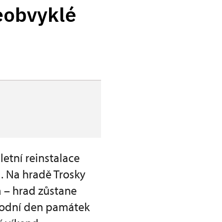
neobvyklé
etní reinstalace
. Na hradě Trosky
 – hrad zůstane
rodní den památek