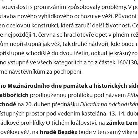
 v souvislosti s promrzáním způsobovaly problémy. V 
stavba nového vyhlídkového ochozu ve věži. Původní 
n ocelovou konstrukcí, která zaručí delší životnost. C
že nejpozději 1. června se hrad otevře opět v plném 
m nepřístupná jak věž, tak druhé nádvoří, kde bude 
přístupné schodiště do dvou třetin, odkud je krásný r
no vstupné ve všech kategoriích a to z částek 160/130
eme návštěvníkům za pochopení.
ého Mezinárodního dne památek a historických síd
tibořicích
prodlouženou prohlídku pod názvem
Pří
chodě
na 20. duben přednášku
Divadla na náchodské
ístupných prostor pod vedením kastelána. 13.-14. dub
ádkové prohlídky O tichém království, na
zámku Lem
edověkou věž, na
hradě Bezděz
bude v ten samý víken