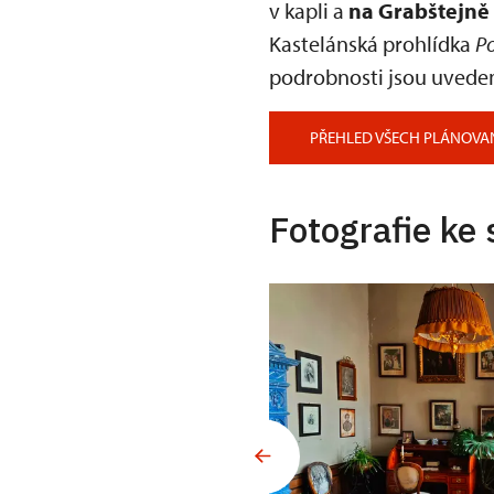
v kapli a
na Grabštejně
Kastelánská prohlídka
Po
podrobnosti jsou uvede
PŘEHLED VŠECH PLÁNOVA
Fotografie ke 