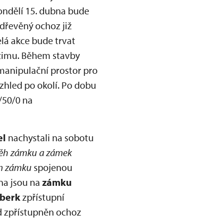
pondělí 15. dubna bude
dřevěný ochoz již
elá akce bude trvat
režimu. Během stavby
manipulační prostor pro
ozhled po okolí. Po dobu
/50/0 na
el
nachystali na sobotu
běh zámku a zámek
m zámku
spojenou
na jsou na
zámku
berk
zpřístupní
d zpřístupněn ochoz