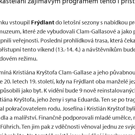
 kasteláni zajímavým programem tento i příšt
ámku vstoupil
Frýdlant
do letošní sezony s nabídkou p
muzeum, které zde vybudovali Clam-Gallasové a jako p
upnili veřejnosti. Poslední prohlídková trasa, která če
zpřístupní tento víkend (13.-14. 4.) a návštěvníkům bu
ndovém režimu.
omíná Kristiána Kryštofa Clam-Gallase a jeho půvabno
 20. letech 19. století, kdy na Frýdlant oba manželé je
uzpůsobili jako byt. K vidění bude 9 nově reinstalovaný
stiána Kryštofa, jeho ženy i syna Eduarda. Ten se po tr
al pokračovatelem rodu. Josefína i Kristián Kryštof byl
dla a malířství. Finančně podporovali mladé umělce, 
f Führich. Ten jim pak z vděčnosti věnoval jednu ze svý