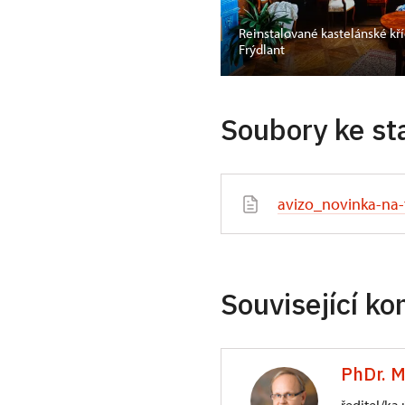
ámek příběhů bude
Reinstalované kastelánské kř
Frýdlant
Soubory ke st
avizo_novinka-na-
Související ko
PhDr. M