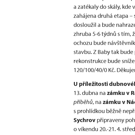
a zatékaly do skály, kde
zahájena druhá etapa – 
dosloužil a bude nahraze
zhruba 5-6 týdnů s tím, 
ochozu bude návštěvníků
stavbu. Z Baby tak bude 
rekonstrukce bude sníže
120/100/40/0 Kč. Děkuj
U příležitosti dubnov
13. dubna na
zámku v Ra
příběhů
, na
zámku v Ná
s prohlídkou běžně nepř
Sychrov
připraveny poh
o víkendu 20.-21. 4. stř