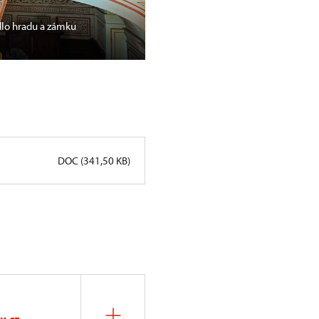
dlo hradu a zámku
Reinstalované kastelánské kříd
Frýdlant
DOC (341,50 KB)