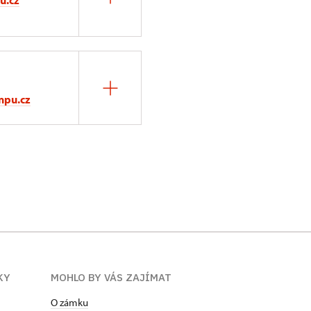
u.cz
npu.cz
KY
MOHLO BY VÁS ZAJÍMAT
O zámku