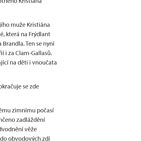
motného Kristiána
ejího muže Kristiána
é, která na Frýdlant
 Brandla. Ten se nyní
í i za Clam-Gallasů.
ící na děti i vnoučata
okračuje se zde
plému zimnímu počasí
ončeno zadláždění
odvodnění věže
y do obvodových zdí