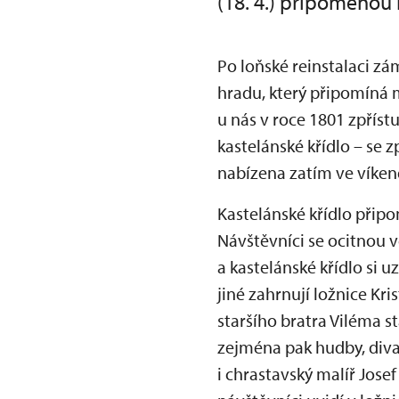
(18. 4.) připomenou
Po loňské reinstalaci z
hradu, který připomíná 
u nás v roce 1801 zpříst
kastelánské křídlo – se 
nabízena zatím ve víke
Kastelánské křídlo přip
Návštěvníci se ocitnou ve
a kastelánské křídlo si 
jiné zahrnují ložnice Kri
staršího bratra Viléma st
zejména pak hudby, diva
i chrastavský malíř Jose