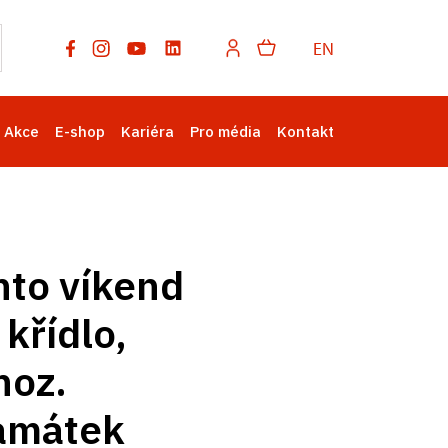
EN
Akce
E-shop
Kariéra
Pro média
Kontakt
nto víkend
křídlo,
hoz.
památek