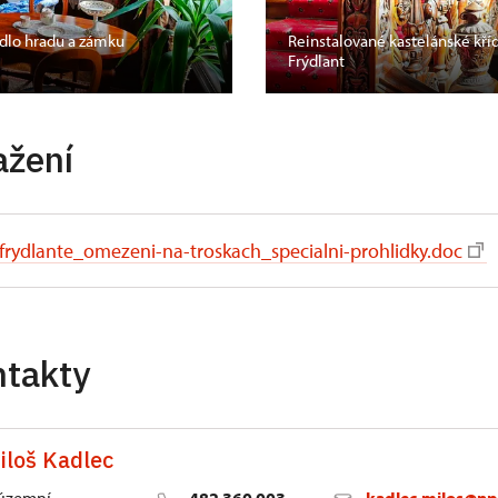
ídlo hradu a zámku
Reinstalované kastelánské kří
Frýdlant
ažení
frydlante_omezeni-na-troskach_specialni-prohlidky.doc
ntakty
iloš Kadlec