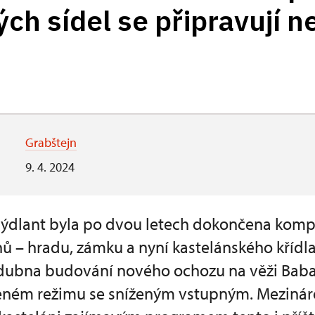
ých sídel se připravují 
Grabštejn
9. 4. 2024
ýdlant byla po dvou letech dokončena kompl
ů – hradu, zámku a nyní kastelánského křídla
 dubna budování nového ochozu na věži Baba
zeném režimu se sníženým vstupným. Meziná