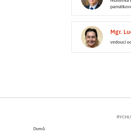
ředitel/ka
památkové
ÚPS na Sychrově
3/, Sychrov 3
Mgr. Lu
vedoucí o
ÚPS na Sychrově
Zámecký park 1/,
RYCHL
Domů