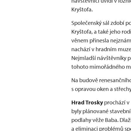
návštěvníci uvidí v ložn
Kryštofa.
Společenský sál zdobí po
Kryštofa, a také jeho rod
věnem přinesla nejznáměj
nachází v hradním muzeu 
Nejmladší návštěvníky pa
tohoto mimořádného ma
Na budově renesančního 
s opravou oken a střechy
Hrad Trosky
prochází v
byly plánované stavební
podlahy věže Baba. Dlaž
a eliminaci problémů sp