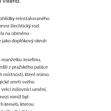
í víkend.
rohlídky reinstalovaného
rvní šlechtický rod
kala na obměnu -
de jako doplňkový okruh
u manželku Josefínu.
zdili z pražského paláce
ch místností, které mimo
agické smrti svého
i velcí milovníci umění,
mezi nimiž byl
ch kreseb, kterou