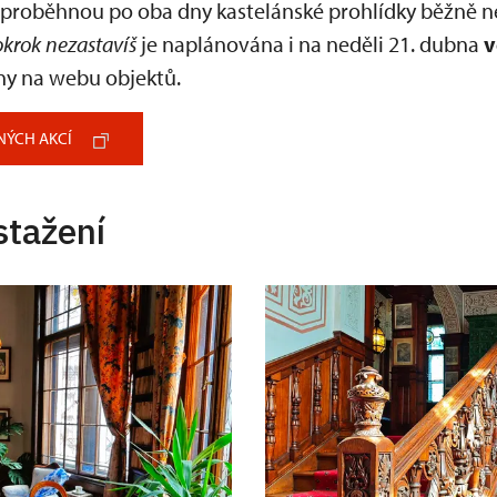
proběhnou po oba dny kastelánské prohlídky běžně ne
krok nezastavíš
je naplánována i na neděli 21. dubna
v
ny na webu objektů.
NÝCH AKCÍ
stažení