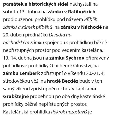
památek a historických sídel
nachystali na
sobotu 13. dubna na
zámku v Ratibořicích
prodlouženou prohlídku pod názvem
Příběh
zámku a zámek příběhů
, na
zámku v Náchodě
na
20. duben přednášku
Divadla na
náchodském zámku
spojenou s prohlídkou běžně
nepřístupných prostor pod vedením kastelána.
13.-14. dubna jsou na
zámku Sychrov
připraveny
pohádkové prohlídky O tichém království, na
zámku Lemberk
zpřístupní o víkendu 20.-21. 4.
středověkou věž, na
hradě Bezděz
bude v ten
samý víkend zpřístupněn ochoz v kapli a
na
Grabštejně
proběhnou po oba dny kastelánské
prohlídky běžně nepřístupných prostor.
Kastelánská prohlídka
Pokrok nezastavíš
je