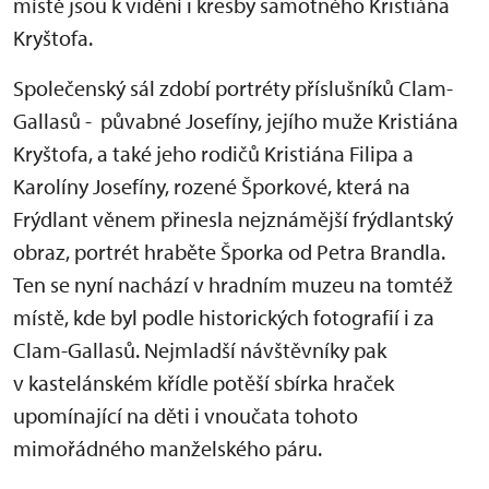
místě jsou k vidění i kresby samotného Kristiána
Kryštofa.
Společenský sál zdobí portréty příslušníků Clam-
Gallasů - půvabné Josefíny, jejího muže Kristiána
Kryštofa, a také jeho rodičů Kristiána Filipa a
Karolíny Josefíny, rozené Šporkové, která na
Frýdlant věnem přinesla nejznámější frýdlantský
obraz, portrét hraběte Šporka od Petra Brandla.
Ten se nyní nachází v hradním muzeu na tomtéž
místě, kde byl podle historických fotografií i za
Clam-Gallasů. Nejmladší návštěvníky pak
v kastelánském křídle potěší sbírka hraček
upomínající na děti i vnoučata tohoto
mimořádného manželského páru.