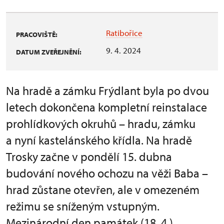
Ratibořice
PRACOVIŠTĚ:
9. 4. 2024
DATUM ZVEŘEJNĚNÍ:
Na hradě a zámku Frýdlant byla po dvou
letech dokončena kompletní reinstalace
prohlídkových okruhů – hradu, zámku
a nyní kastelánského křídla. Na hradě
Trosky začne v pondělí 15. dubna
budování nového ochozu na věži Baba –
hrad zůstane otevřen, ale v omezeném
režimu se sníženým vstupným.
Mezinárodní den památek (18. 4.)