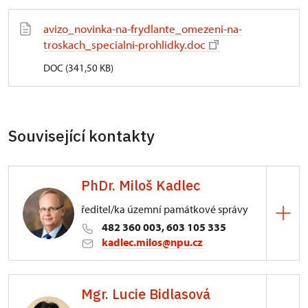
avizo_novinka-na-frydlante_omezeni-na-
troskach_specialni-prohlidky.doc
DOC (341,50 KB)
Související kontakty
PhDr. Miloš Kadlec
ředitel/ka územní památkové správy
482 360 003, 603 105 335
kadlec.milos@npu.cz
ÚPS na Sychrově
Mgr. Lucie Bidlasová
3/, Sychrov 3