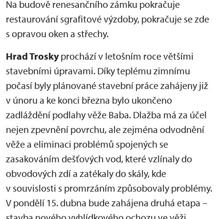
Na budově renesančního zámku pokračuje
restaurování sgrafitové výzdoby, pokračuje se zde
s opravou oken a střechy.
Hrad Trosky
prochází v letošním roce většími
stavebními úpravami. Díky teplému zimnímu
počasí byly plánované stavební práce zahájeny již
v únoru a ke konci března bylo ukončeno
zadláždění podlahy věže Baba. Dlažba má za účel
nejen zpevnění povrchu, ale zejména odvodnění
věže a eliminaci problémů spojených se
zasakováním dešťových vod, které vzlínaly do
obvodových zdí a zatékaly do skály, kde
v souvislosti s promrzáním způsobovaly problémy.
V pondělí 15. dubna bude zahájena druhá etapa –
stavba nového vyhlídkového ochozu ve věži.