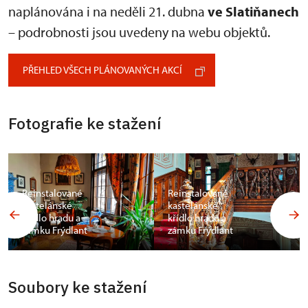
naplánována i na neděli 21. dubna
ve Slatiňanech
– podrobnosti jsou uvedeny na webu objektů.
PŘEHLED VŠECH PLÁNOVANÝCH AKCÍ
Fotografie ke stažení
Reinstalované
Reinstalované
kastelánské
kastelánské
křídlo hradu a
křídlo hradu a
zámku Frýdlant
zámku Frýdlant
Soubory ke stažení