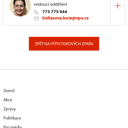
vedoucí oddělení
773 775 944
bidlasova.lucie@npu.cz
ÚPS na Sychrově
Zámecký park 1/, Slatiňany
ZPĚT NA VÝPIS TISKOVÝCH ZPRÁV
Domů
Akce
Zprávy
Publikace
Pro média