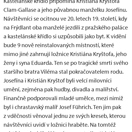
Kastelánské křídlo připomíná Kristiána Kryštofa
Clam-Gallase a jeho půvabnou manželku Josefínu.
Návštěvníci se ocitnou ve 20. letech 19. století, kdy
na Frýdlant oba manželé jezdili z pražského paláce
a kastelánské křídlo si uzpůsobili jako byt. K vidění
bude 9 nově reinstalovaných místností, které
mimo jiné zahrnují ložnice Kristiána Kryštofa, jeho
ženy i syna Eduarda. Ten se po tragické smrti svého
staršího bratra Viléma stal pokračovatelem rodu.
Josefína i Kristián Kryštof byli velcí milovníci
umění, zejména pak hudby, divadla a malířství.
Finančně podporovali mladé umělce, mezi nimiž
byl i chrastavský malíř Josef Führich. Ten jim pak
z vděčnosti věnoval jednu ze svých kreseb, kterou
návštěvníci uvidí v ložnici hraběte. Na tomtéž