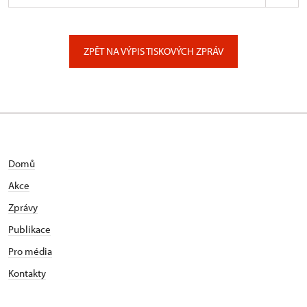
ÚPS na Sychrově
Zámecký park 1/, Slatiňany
ZPĚT NA VÝPIS TISKOVÝCH ZPRÁV
Domů
Akce
Zprávy
Publikace
Pro média
Kontakty