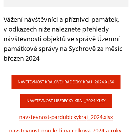
Vážení návštěvníci a příznivci památek,
v odkazech níže naleznete přehledy
návštěvnosti objektů ve správě Územní
památkové správy na Sychrově za měsíc
březen 2024
NAVSTEVNOST-KRALOVEHRADECKY-KRAJ_2024.XLSX
NAVSTEVNOST-LIBERECKY-KRAJ_2024.XLSX
navstevnost-pardubickykraj_2024.xlsx
navstevnost-npu-kr-li-pa-celkova-2024-a-roky-