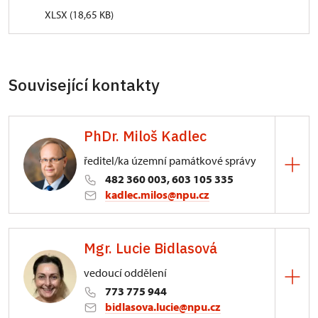
XLSX (18,65 KB)
Související kontakty
PhDr. Miloš Kadlec
ředitel/ka územní památkové správy
482 360 003, 603 105 335
kadlec.milos@npu.cz
ÚPS na Sychrově
Mgr. Lucie Bidlasová
3/, Sychrov 3
vedoucí oddělení
773 775 944
bidlasova.lucie@npu.cz