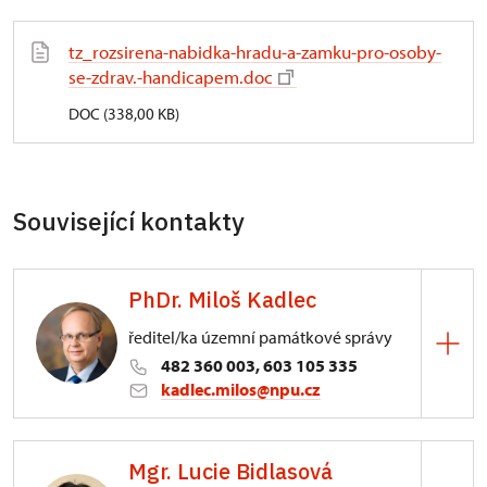
tz_rozsirena-nabidka-hradu-a-zamku-pro-osoby-
se-zdrav.-handicapem.doc
DOC (338,00 KB)
Související kontakty
PhDr. Miloš Kadlec
ředitel/ka územní památkové správy
482 360 003, 603 105 335
kadlec.milos@npu.cz
ÚPS na Sychrově
Mgr. Lucie Bidlasová
3/, Sychrov 3