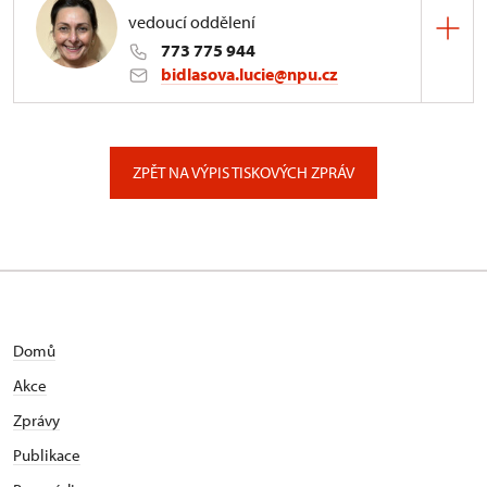
vedoucí oddělení
773 775 944
bidlasova.lucie@npu.cz
ÚPS na Sychrově
Zámecký park 1/, Slatiňany
ZPĚT NA VÝPIS TISKOVÝCH ZPRÁV
Domů
Akce
Zprávy
Publikace