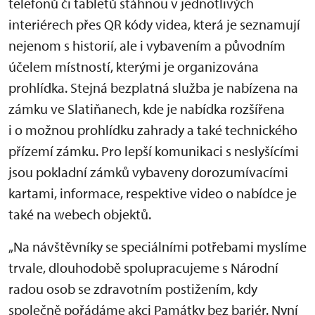
telefonů či tabletů stáhnou v jednotlivých
interiérech přes QR kódy videa, která je seznamují
nejenom s historií, ale i vybavením a původním
účelem místností, kterými je organizována
prohlídka. Stejná bezplatná služba je nabízena na
zámku ve Slatiňanech, kde je nabídka rozšířena
i o možnou prohlídku zahrady a také technického
přízemí zámku. Pro lepší komunikaci s neslyšícími
jsou pokladní zámků vybaveny dorozumívacími
kartami, informace, respektive video o nabídce je
také na webech objektů.
„Na návštěvníky se speciálními potřebami myslíme
trvale, dlouhodobě spolupracujeme s Národní
radou osob se zdravotním postižením, kdy
společně pořádáme akci Památky bez bariér. Nyní