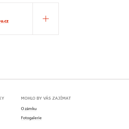
u.cz
KY
MOHLO BY VÁS ZAJÍMAT
O zámku
Fotogalerie