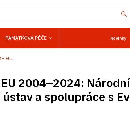
PAMÁTKOVÁ PÉČE
Novinky
 v EU...
EU 2004–⁠⁠⁠⁠⁠⁠2024: Národní
ústav a spolupráce s E