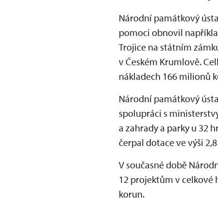
Národní památkový ústav
pomoci obnovil například
Trojice na státním zámk
v Českém Krumlově. Celk
nákladech 166 milionů k
Národní památkový ústav 
spolupráci s ministerstv
a zahrady a parky u 32 h
čerpal dotace ve výši 2,8
V současné době Národní
12 projektům v celkové 
korun.