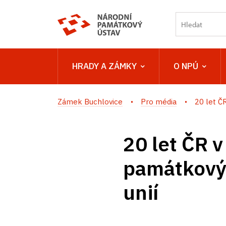
HRADY A ZÁMKY
O NPÚ
Zámek Buchlovice
Pro média
20 let ČR
20 let ČR v 
památkový 
unií