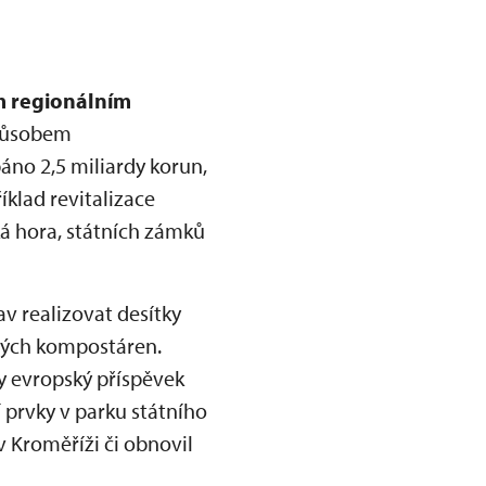
 regionálním
způsobem
áno 2,5 miliardy korun,
íklad revitalizace
ká hora, státních zámků
 realizovat desítky
ových kompostáren.
y evropský příspěvek
 prvky v parku státního
v Kroměříži či obnovil