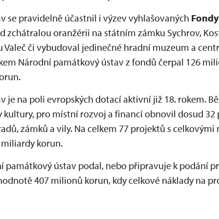
 se pravidelně účastnil i výzev vyhlašovaných
Fondy
 zchátralou oranžérii na státním zámku Sychrov, Kost
u Valeč či vybudoval jedinečné hradní muzeum a cent
em Národní památkový ústav z fondů čerpal 126 mili
orun.
je na poli evropských dotací aktivní již 18. rokem. 
y kultury, pro místní rozvoj a financí obnovil dosud 
radů, zámků a vily. Na celkem 77 projektů s celkovými 
 miliardy korun.
 památkový ústav podal, nebo připravuje k podání pr
hodnotě 407 milionů korun, kdy celkové náklady na pro