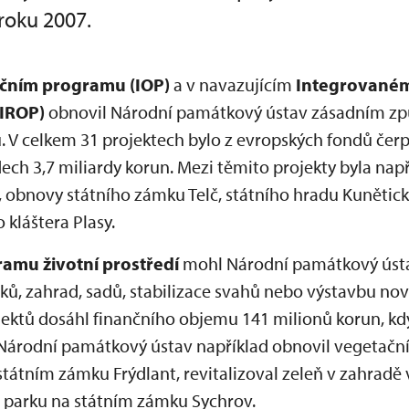
roku 2007.
čním programu (IOP)
a v navazujícím
Integrovaném
(IROP)
obnovil Národní památkový ústav zásadním 
 V celkem 31 projektech bylo z evropských fondů čerp
dech 3,7 miliardy korun. Mezi těmito projekty byla např
, obnovy státního zámku Telč, státního hradu Kunětic
 kláštera Plasy.
amu životní prostředí
mohl Národní památkový ústav
arků, zahrad, sadů, stabilizace svahů nebo výstavbu n
ektů dosáhl finančního objemu 141 milionů korun, kd
. Národní památkový ústav například obnovil vegetační
tátním zámku Frýdlant, revitalizoval zeleň v zahradě 
v parku na státním zámku Sychrov.