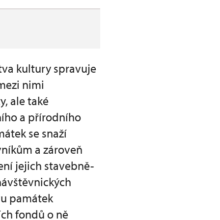
va kultury spravuje
mezi nimi
y, ale také
ího a přírodního
átek se snaží
vníkům a zároveň
ení jejich stavebně-
 návštěvnických
ovu památek
ích fondů o ně