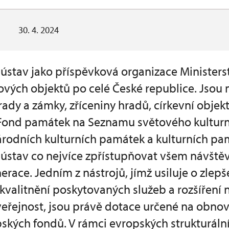
30. 4. 2024
stav jako příspěvková organizace Ministerst
ových objektů po celé České republice. Jsou 
rady a zámky, zříceniny hradů, církevní objekt
. Fond památek na Seznamu světového kulturn
rodních kulturních památek a kulturních pam
ústav co nejvíce zpřístupňovat všem návště
erace. Jedním z nástrojů, jímž usiluje o zlepš
zkvalitnění poskytovaných služeb a rozšíření
veřejnost, jsou právě dotace určené na obn
ských fondů. V rámci evropských strukturáln