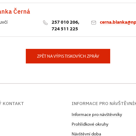
anka Černá
uvčí
257 010 206,
cerna.blanka@np
724 511 225
lství NPÚ
ěstí 162/3, Praha
ZPĚT NA VÝPIS TISKOVÝCH ZPRÁV
Ý KONTAKT
INFORMACE PRO NÁVŠTĚVNÍ
Informace pro návštěvníky
Prohlídkové okruhy
Návštěvní doba