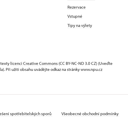
Rezervace
Vstupné
Tipy na výlety
 texty
licenci Creative Commons
(CC BY-NC-ND 3.0 CZ) (Uveďte
la). Při užití obsahu uvádějte odkaz na stránky www.npu.cz
ešení spotřebitelských sporů
Všeobecné obchodní podmínky