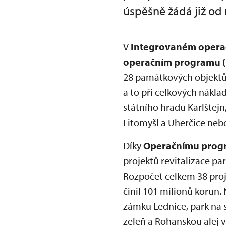
úspěšně žádá již od 
V
Integrovaném opera
operačním programu 
28 památkových objektů.
a to při celkových nákla
státního hradu Karlštejn
Litomyšl a Uherčice nebo
Díky
Operačnímu progr
projektů revitalizace p
Rozpočet celkem 38 proj
činil 101 milionů korun
zámku Lednice, park na s
zeleň a Rohanskou alej 