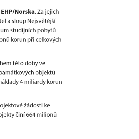
 EHP/Norska
. Za jejich
el a sloup Nejsvětější
rum studijních pobytů
onů korun při celkových
Během této doby ve
32 památkových objektů
náklady 4 miliardy korun
ojektové žádosti ke
jekty činí 664 milionů