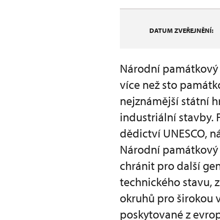
DATUM ZVEŘEJNĚNÍ:
Národní památkový ú
více než sto památk
nejznámější státní h
industriální stavby
dědictví UNESCO, ná
Národní památkový 
chránit pro další gen
technického stavu, 
okruhů pro širokou 
poskytované z evrop