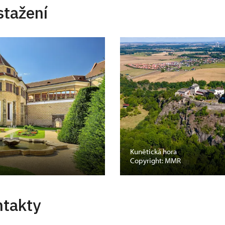
stažení
Kunětická hora
Copyright: MMR
ntakty