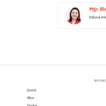
Mgr. Bl
tisková ml
Generální ředite
Valdštejnské nám
RYCHL
Domů
Akce
Zprávy