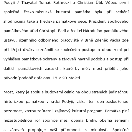
Podyjí / Thayatal Tomáš Rothröckl a Christian Übl. Vůbec první
společná česko-rakouská kulturní památka byla při setkání
zhodnocena také z hlediska památkové péče. Prezident Spolkového
památkového úřad Christoph Bazil a ředitel Národního památkového
ústavu, územního odborného pracoviště v Brně Zdeněk Vácha zde
přihlížející diváky seznámili se společným postupem obou zemí při
vyhlášení památkové ochrany a zároveň navrhli podobu a postup při
dalších památkových zásazích, které by měly most přiblížit jeho
původní podobě z přelomu 19. a 20. století.
Most, který je spolu s budovami celnic na obou stranách jedinečnou
historickou památkou v srdci Podyjí, získal ten den zaslouženou
pozornost, kterou zdůraznil zajímavý kulturní program. Památka plní
nezastupitelnou roli spojnice mezi oběma břehy, oběma zeměmi
a zároveň propojuje naši přítomnost s minulostí. Společné