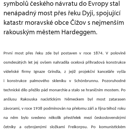
symbolů českého návratu do Evropy stal
nenápadný most přes řeku Dyji, spojující
katastr moravské obce Čížov s nejmenším
rakouským městem Hardeggem.
První most přes řeku zde byl postaven v roce 1874. V polovině
osmdesátých let jej ovšem nahradila ocelová příhradová konstrukce
vídeňské firmy Ignaze Grindla, z jejíž projekční kanceláře vyšla
i konstrukce palmového skleníku v Schönbrunnu. Pozoruhodné
technické dílo přežilo pád monarchie a stalo se hraničním mostem. Po
anšlusu Rakouska nacistickým Německem byl most zatarasen
závorami, v roce 1938 podminován na přelomu září a října téhož roku
na něm bylo svedeno několik přestřelek mezi československými
četníky a ozbrojenými složkami Freikorpsu. Po komunistickém