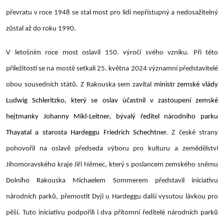
převratu v roce 1948 se stal most pro lidi nepřístupný a nedosažitelný
zůstal až do roku 1990.
V letošním roce most oslavil 150. výročí svého vzniku. Při této
příležitosti se na mostě setkali 25. května 2024 významní představitelé
obou sousedních států. Z Rakouska sem zavítal
ministr zemské vlády
Ludwig Schleritzko, který se oslav účastnil v zastoupení zemské
hejtmanky Johanny Mikl-Leitner, bývalý ředitel národního parku
Thayatal a starosta Hardeggu Friedrich Schechtner.
Z české strany
pohovořil na oslavě předseda výboru pro kulturu a zemědělství
Jihomoravského kraje Jiří Němec, který s poslancem zemského sněmu
Dolního Rakouska Michaelem Sommerem představil iniciativu
národních parků, přemostit Dyji u Hardeggu další vysutou lávkou pro
pěší. Tuto iniciativu podpořili i dva přítomní ředitelé národních parků