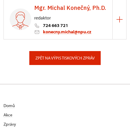
Mgr. Michal Konečný, Ph.D.
redaktor
724 663 721
konecny.michal@npu.cz
ÚOP v Brně
náměstí Svobody 72/8, Brno
ZPĚT NA VÝPIS TISKOVÝCH ZPRÁV
Domů
Akce
Zprávy