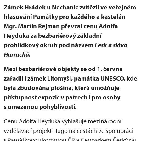
Zámek Hrádek u Nechanic zvítězil ve veřejném
hlasování Památky pro každého a kastelán
Mgr. Martin Rejman převzal cenu Adolfa
Heyduka za bezbariérový základní
prohlídkový okruh pod názvem
Lesk a sláva
Harrachů.
Mezi bezbariérové objekty se od 1. června
zařadil i zámek Litomyšl, památka UNESCO, kde
byla zbudována plošina, která umožňuje
přístupnost expozic v patrech i pro osoby
s omezenou pohyblivostí.
Cenu Adolfa Heyduka vyhlašuje mezinárodní
vzdělávací projekt Hugo na cestách ve spolupráci
s Památkovou komorou ČR a Geoparkem Český ráj