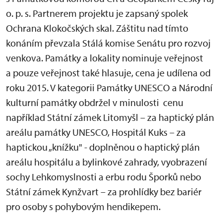
o. p. s. Partnerem projektu je zapsaný spolek
Ochrana Klokočských skal. Záštitu nad tímto
konáním převzala Stálá komise Senátu pro rozvoj
venkova. Památky a lokality nominuje veřejnost
a pouze veřejnost také hlasuje, cena je udílena od
roku 2015. V kategorii Památky UNESCO a Národní
kulturní památky obdržel v minulosti cenu
například Státní zámek Litomyšl – za haptický plán
areálu památky UNESCO, Hospitál Kuks – za
haptickou „knížku" - doplněnou o haptický plán
areálu hospitálu a bylinkové zahrady, vyobrazení
sochy Lehkomyslnosti a erbu rodu Šporků nebo
Státní zámek Kynžvart – za prohlídky bez bariér
pro osoby s pohybovým hendikepem.