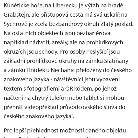
Kunětické hoře, na Liberecku je výtah na hradě
Grabštejn, ale přístupová cesta má svá úskalí; na
Sychrově je zcela bezbariérový okruh Zlatý poklad.
Na ostatních objektech jsou bezbariérová
například nádvoří, areály, ale na prohlídkových
okruzích jsou schody. Pro osoby neslyšící jsou
základní prohlídkové okruhy na zámku Slatiňany
a zámku Hrádek u Nechanic přeloženy do českého
znakového jazyka - návštěvníci jsou vybaveni
textem s fotografiemi a QR kódem, po jehož
načtení na chytrý telefon nebo tablet si mohou
přehrát videopřeklad průvodcovského slova do
českého znakového jazyka“.
Pro lepší přehlednost možností daného objektu