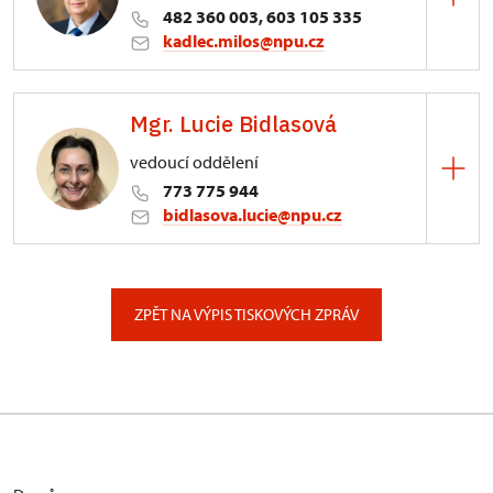
482 360 003, 603 105 335
kadlec.milos@npu.cz
ÚPS na Sychrově
Mgr. Lucie Bidlasová
3/, Sychrov 3
vedoucí oddělení
773 775 944
bidlasova.lucie@npu.cz
ÚPS na Sychrově
Zámecký park 1/, Slatiňany
ZPĚT NA VÝPIS TISKOVÝCH ZPRÁV