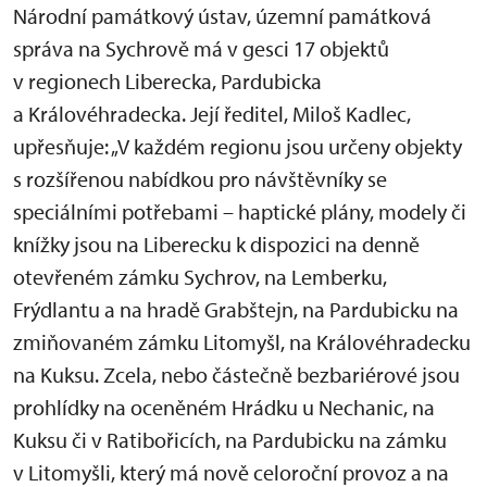
Národní památkový ústav, územní památková
správa na Sychrově má v gesci 17 objektů
v regionech Liberecka, Pardubicka
a Královéhradecka. Její ředitel, Miloš Kadlec,
upřesňuje: „V každém regionu jsou určeny objekty
s rozšířenou nabídkou pro návštěvníky se
speciálními potřebami – haptické plány, modely či
knížky jsou na Liberecku k dispozici na denně
otevřeném zámku Sychrov, na Lemberku,
Frýdlantu a na hradě Grabštejn, na Pardubicku na
zmiňovaném zámku Litomyšl, na Královéhradecku
na Kuksu. Zcela, nebo částečně bezbariérové jsou
prohlídky na oceněném Hrádku u Nechanic, na
Kuksu či v Ratibořicích, na Pardubicku na zámku
v Litomyšli, který má nově celoroční provoz a na