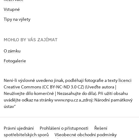
Vstupné
Tipy na výlety
MOHLO BY VÁS ZAJÍMAT
O zámku
Fotogalerie
Není-li výslovně uvedeno jinak, podléhají fotografie a texty
licenci
Creative Commons
(CC BY-NC-ND 3.0 CZ) (Uveďte autora |
Neužívejte dílo komerčně | Nezasahujte do díla). Při užití obsahu
uvádějte odkaz na stránky www.npu.cz a „zdroj: Národní památkový
ústav“
Právní ujednání
Prohlášení o přístupnosti
Řešení
spotřebitelských sporů
Všeobecné obchodní podmínky