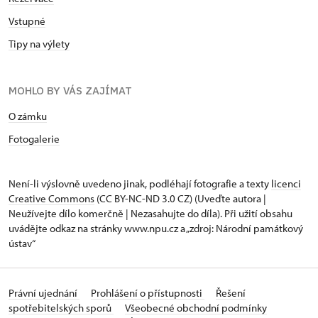
Vstupné
Tipy na výlety
MOHLO BY VÁS ZAJÍMAT
O zámku
Fotogalerie
Není-li výslovně uvedeno jinak, podléhají fotografie a texty
licenci
Creative Commons
(CC BY-NC-ND 3.0 CZ) (Uveďte autora |
Neužívejte dílo komerčně | Nezasahujte do díla). Při užití obsahu
uvádějte odkaz na stránky www.npu.cz a „zdroj: Národní památkový
ústav“
Právní ujednání
Prohlášení o přístupnosti
Řešení
spotřebitelských sporů
Všeobecné obchodní podmínky