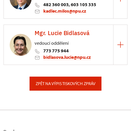
482 360 003, 603 105 335
kadlec.milos@npu.cz
ÚPS na Sychrově
Mgr. Lucie Bidlasová
3/, Sychrov 3
vedoucí oddělení
773 775 944
bidlasova.lucie@npu.cz
ÚPS na Sychrově
Zámecký park 1/, Slatiňany
ZPĚT NA VÝPIS TISKOVÝCH ZPRÁV