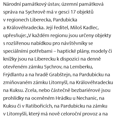
Národní památkový ústav, územní památková
správa na Sychrově má v gesci 17 objektů
v regionech Liberecka, Pardubicka
a Královéhradecka. Její ředitel, Miloš Kadlec,
upřesňuje: „V každém regionu jsou určeny objekty
s rozšířenou nabídkou pro návštěvníky se
speciálními potřebami – haptické plány, modely či
knížky jsou na Liberecku k dispozici na denně
otevřeném zámku Sychrov, na Lemberku,
Frýdlantu a na hradě Grabštejn, na Pardubicku na
zmiňovaném zámku Litomyšl, na Královéhradecku
na Kuksu. Zcela, nebo částečně bezbariérové jsou
prohlídky na oceněném Hrádku u Nechanic, na
Kuksu či v Ratibořicích, na Pardubicku na zámku
v Litomyšli, který má nově celoroční provoz a na