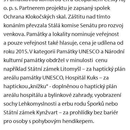
o. p. s. Partnerem projektu je zapsaný spolek
Ochrana Klokočských skal. Záštitu nad tímto
konáním převzala Stálá komise Senátu pro rozvoj
venkova. Památky a lokality nominuje veřejnost
a pouze veřejnost také hlasuje, cena je udílena od
roku 2015. V kategorii Památky UNESCO a Národní
kulturní památky obdržel v minulosti cenu
například Státní zámek Litomyšl – za haptický plán
areálu památky UNESCO, Hospitál Kuks – za
haptickou „knížku" - doplněnou o haptický plán
areálu hospitálu a bylinkové zahrady, vyobrazení
sochy Lehkomyslnosti a erbu rodu Šporků nebo
Státní zámek Kynžvart – za prohlídky bez bariér
pro osoby s pohybovým hendikepem.