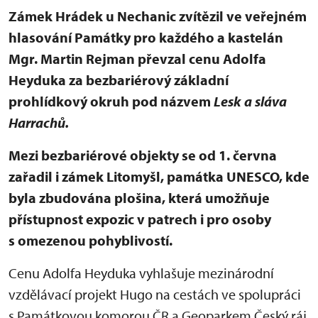
Zámek Hrádek u Nechanic zvítězil ve veřejném
hlasování Památky pro každého a kastelán
Mgr. Martin Rejman převzal cenu Adolfa
Heyduka za bezbariérový základní
prohlídkový okruh pod názvem
Lesk a sláva
Harrachů.
Mezi bezbariérové objekty se od 1. června
zařadil i zámek Litomyšl, památka UNESCO, kde
byla zbudována plošina, která umožňuje
přístupnost expozic v patrech i pro osoby
s omezenou pohyblivostí.
Cenu Adolfa Heyduka vyhlašuje mezinárodní
vzdělávací projekt Hugo na cestách ve spolupráci
s Památkovou komorou ČR a Geoparkem Český ráj