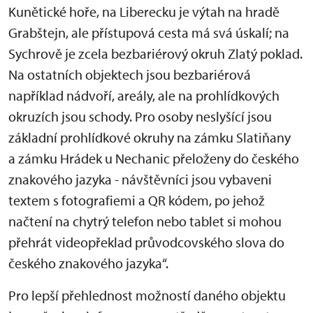
Kunětické hoře, na Liberecku je výtah na hradě
Grabštejn, ale přístupová cesta má svá úskalí; na
Sychrově je zcela bezbariérový okruh Zlatý poklad.
Na ostatních objektech jsou bezbariérová
například nádvoří, areály, ale na prohlídkových
okruzích jsou schody. Pro osoby neslyšící jsou
základní prohlídkové okruhy na zámku Slatiňany
a zámku Hrádek u Nechanic přeloženy do českého
znakového jazyka - návštěvníci jsou vybaveni
textem s fotografiemi a QR kódem, po jehož
načtení na chytrý telefon nebo tablet si mohou
přehrát videopřeklad průvodcovského slova do
českého znakového jazyka“.
Pro lepší přehlednost možností daného objektu