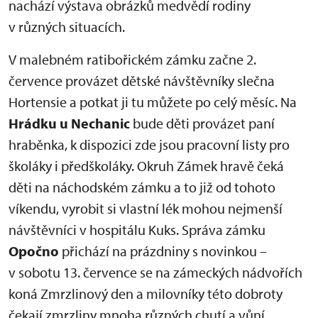
nachází výstava obrázků medvědí rodiny
v různých situacích.
V malebném ratibořickém zámku začne 2.
července provázet dětské návštěvníky slečna
Hortensie a potkat ji tu můžete po celý měsíc. Na
Hrádku u Nechanic
bude děti provázet paní
hraběnka, k dispozici zde jsou pracovní listy pro
školáky i předškoláky. Okruh Zámek hravě čeká
děti na náchodském zámku a to již od tohoto
víkendu, vyrobit si vlastní lék mohou nejmenší
návštěvníci v hospitálu Kuks. Správa zámku
Opočno
přichází na prázdniny s novinkou –
v sobotu 13. července se na zámeckých nádvořích
koná Zmrzlinový den a milovníky této dobroty
čekají zmrzliny mnoha různých chutí a vůní.