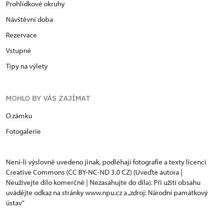
Prohlídkové okruhy
Návštěvní doba
Rezervace
Vstupné
Tipy na výlety
MOHLO BY VÁS ZAJÍMAT
O zámku
Fotogalerie
Není-li výslovně uvedeno jinak, podléhají fotografie a texty
licenci
Creative Commons
(CC BY-NC-ND 3.0 CZ) (Uveďte autora |
Neužívejte dílo komerčně | Nezasahujte do díla). Při užití obsahu
uvádějte odkaz na stránky www.npu.cz a „zdroj: Národní památkový
ústav“