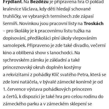
Frýdlant
. Na
Bezdězu
je připravena hra O poklad
kralevice Václava, kdy děti hledají schované
truhličky, ve vybraných termínech zde zápasí
šermíři. Novinkou jsou pracovní listy na
Troskách
– pro školáky je k pracovnímu listu tužka na
dopisování, předškoláci plní úkoly vlepováním
samolepek. Připraveno je zde také divadlo, večerní
kino a oblíbená show s lanochodci. Na
sychrovském zámku je základní a také
princeznovský okruh doplněn kostýmy
a rekvizitami z pohádky Klíč svatého Petra, která se
zde loni natáčela, v bývalé zámecké konírně je od
1. července výstava pohádkových princezen
a čertů, k dispozici je také hra pro celou rodinu do
zámeckého parku a v zámeckém sklepení se