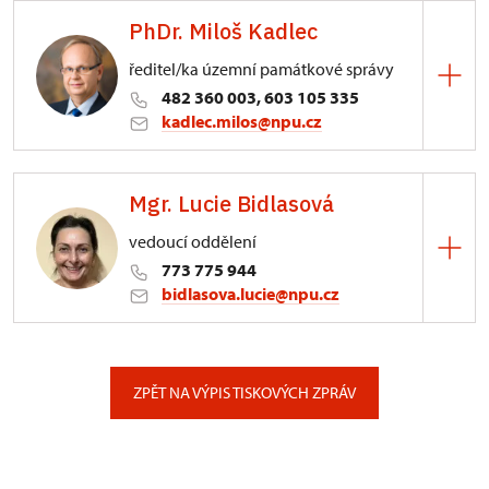
PhDr. Miloš Kadlec
ředitel/ka územní památkové správy
482 360 003, 603 105 335
kadlec.milos@npu.cz
ÚPS na Sychrově
Mgr. Lucie Bidlasová
3/, Sychrov 3
vedoucí oddělení
773 775 944
bidlasova.lucie@npu.cz
ÚPS na Sychrově
Zámecký park 1/, Slatiňany
ZPĚT NA VÝPIS TISKOVÝCH ZPRÁV