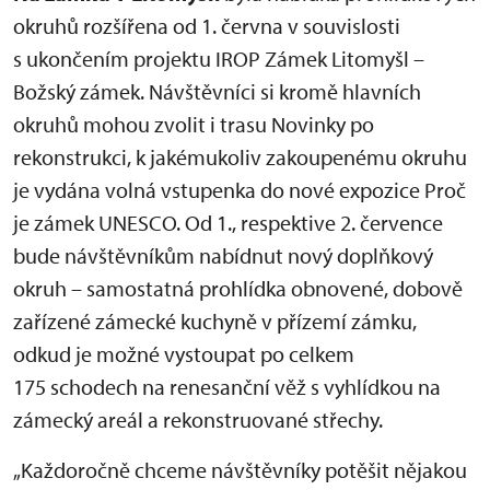
okruhů rozšířena od 1. června v souvislosti
s ukončením projektu IROP Zámek Litomyšl –
Božský zámek. Návštěvníci si kromě hlavních
okruhů mohou zvolit i trasu Novinky po
rekonstrukci, k jakémukoliv zakoupenému okruhu
je vydána volná vstupenka do nové expozice Proč
je zámek UNESCO. Od 1., respektive 2. července
bude návštěvníkům nabídnut nový doplňkový
okruh – samostatná prohlídka obnovené, dobově
zařízené zámecké kuchyně v přízemí zámku,
odkud je možné vystoupat po celkem
175 schodech na renesanční věž s vyhlídkou na
zámecký areál a rekonstruované střechy.
„Každoročně chceme návštěvníky potěšit nějakou