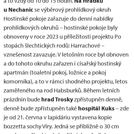
a to vždy od 10 do 15 hodin.
Na Hrádku
u Nechanic
se výběrový prohlídkový okruh
Hostinské pokoje zařazuje do denní nabídky
prohlídkových okruhů – hostinské pokoje byly
obnoveny v roce 2023 u příležitosti projektu Po
stopách šlechtických rodů: Harrachové –
vznešenost zavazuje. V letošním roce byl obnoven
a do tohoto okruhu zařazen i císařský hostinský
apartmán (toaletní pokoj, ložnice a pokoj
komorníka), a to v rámci shodného projektu, letos
zaměřeného na rod Habsburků. Během letních
prázdnin bude
hrad Trosky
zpřístupněn denně,
denně bude zpřístupněn také
hospitál Kuks
– zde
je od 21. června v lapidáriu vystavena kopie
bozzetta sochy Víry. Jedná se přibližně o 30 cm