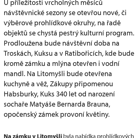
U příležitosti vrcholných měsíců
návštěvnické sezony se otevřou nové, či
výběrové prohlídkové okruhy, na řadě
objektů se chystá pestrý kulturní program.
Prodloužena bude návštěvní doba na
Troskách, Kuksu a v Ratibořicích, kde bude
kromě zámku a mlýna otevřen i vodní
mandl. Na Litomyšli bude otevřena
kuchyně a věž, Zákupy připomenou
Habsburky, Kuks 340 let od narození
sochaře Matyáše Bernarda Brauna,
opočenský zámek provoní květiny.
Na zámku v Litomyšli
byla nabídka prohlídkových