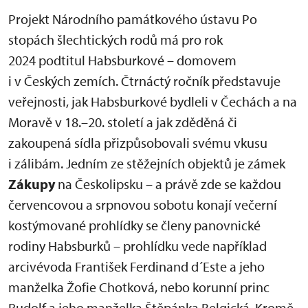
Projekt Národního památkového ústavu Po
stopách šlechtických rodů má pro rok
2024 podtitul Habsburkové – domovem
i v Českých zemích. Čtrnáctý ročník představuje
veřejnosti, jak Habsburkové bydleli v Čechách a na
Moravě v 18.–20. století a jak zděděná či
zakoupená sídla přizpůsobovali svému vkusu
i zálibám. Jedním ze stěžejních objektů je zámek
Zákupy
na Českolipsku – a právě zde se každou
červencovou a srpnovou sobotu konají večerní
kostýmované prohlídky se členy panovnické
rodiny Habsburků – prohlídku vede například
arcivévoda František Ferdinand d´Este a jeho
manželka Žofie Chotková, nebo korunní princ
Rudolf a jeho manželka Štěpánka Belgická. Kromě