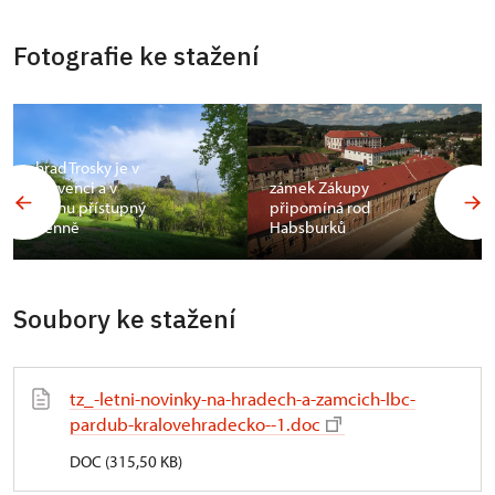
Fotografie ke stažení
hrad Trosky je v
červenci a v
zámek Zákupy
srpnu přístupný
připomíná rod
denně
Habsburků
Soubory ke stažení
tz_-letni-novinky-na-hradech-a-zamcich-lbc-
pardub-kralovehradecko--1.doc
DOC (315,50 KB)