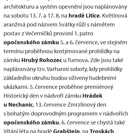
architekturu a systém opevnění jsou naplánovány
na sobotu 13. 7. a 17. 8. na
hradě Litice
. Květinová
aranžmá pod názvem Svátky růží s námětem
postav z Večerníčků provoní 1. patro
opočenského zámku
5. a 6. července, ve stejném
termínu proběhnou kostýmované prohlídky na
zámku
Hrubý Rohozec
u Turnova. Zde jsou také
naplánovány tzv. Varhanní soboty, kdy prohlídky
základního okruhu budou oživeny hudebními
ukázkami. 5. července proběhne premiérový
Historický den v nádvoří zámku
Hrádek
u Nechanic
, 13. července Zmrzlinový den
s bohatým doprovodným programem v nádvořích
opočenského zámku
. 6. července se chystá také
Vítání léta na hradě
Grabštejn
, na
Troskách