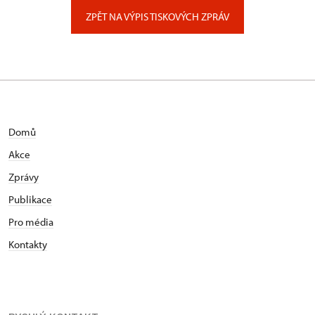
Zámecký park 1/, Slatiňany
ZPĚT NA VÝPIS TISKOVÝCH ZPRÁV
Domů
Akce
Zprávy
Publikace
Pro média
Kontakty