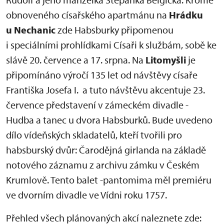
obnoveného císařského apartmánu na
Hrádku
u Nechanic
zde Habsburky připomenou
i speciálními prohlídkami Císaři k službám, sobě ke
slávě 20. července a 17. srpna. Na
Litomyšli
je
připomínáno výročí 135 let od návštěvy císaře
Františka Josefa I. a tuto návštěvu akcentuje 23.
července představení v zámeckém divadle -
Hudba a tanec u dvora Habsburků. Bude uvedeno
dílo vídeňských skladatelů, kteří tvořili pro
habsburský dvůr: Čarodějná girlanda na základě
notového záznamu z archivu zámku v Českém
Krumlově. Tento balet -pantomima měl premiéru
ve dvorním divadle ve Vídni roku 1757.
Přehled všech plánovaných akcí naleznete zde: