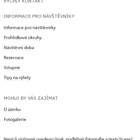
RYCHLÝ KONTAKT
INFORMACE PRO NÁVŠTĚVNÍKY
Informace pro návštěvníky
Prohlídkové okruhy
Návštěvní doba
Rezervace
Vstupné
Tipy na výlety
MOHLO BY VÁS ZAJÍMAT
O zámku
Fotogalerie
Není-li výslovně uvedeno jinak, podléhají fotografie a texty
licenci