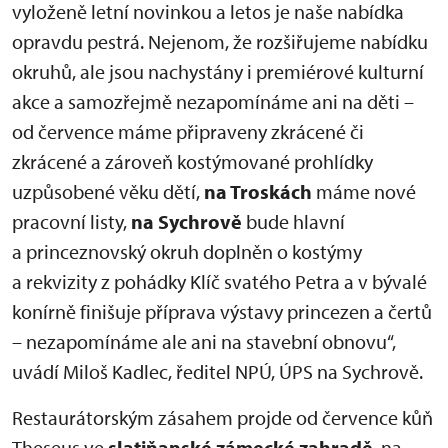
vyloženě letní novinkou a letos je naše nabídka
opravdu pestrá. Nejenom, že rozšiřujeme nabídku
okruhů, ale jsou nachystány i premiérové kulturní
akce a samozřejmě nezapomínáme ani na děti –
od července máme připraveny zkrácené či
zkrácené a zároveň kostýmované prohlídky
uzpůsobené věku dětí,
na Troskách
máme nové
pracovní listy,
na Sychrově
bude hlavní
a princeznovský okruh doplněn o kostýmy
a rekvizity z pohádky Klíč svatého Petra a v bývalé
konírně finišuje příprava výstavy princezen a čertů
– nezapomínáme ale ani na stavební obnovu“,
uvádí Miloš Kadlec, ředitel NPÚ, ÚPS na Sychrově.
Restaurátorským zásahem projde od července kůň
Theseus ve
slatiňanské zámecké zahradě
, na