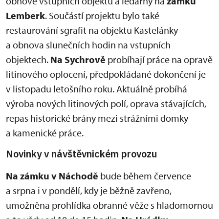
obnově vstupních objektů a ledárny na
zámku
Lemberk
. Součástí projektu bylo také
restaurování sgrafit na objektu Kastelánky
a obnova slunečních hodin na vstupních
objektech.
Na Sychrově
probíhají práce na opravě
litinového oplocení, předpokládané dokončení je
v listopadu letošního roku. Aktuálně probíhá
výroba nových litinových polí, oprava stávajících,
repas historické brány mezi strážními domky
a kamenické práce.
Novinky v návštěvnickém provozu
Na zámku v Náchodě
bude během července
a srpna i v pondělí, kdy je běžně zavřeno,
umožněna prohlídka obranné věže s hladomornou