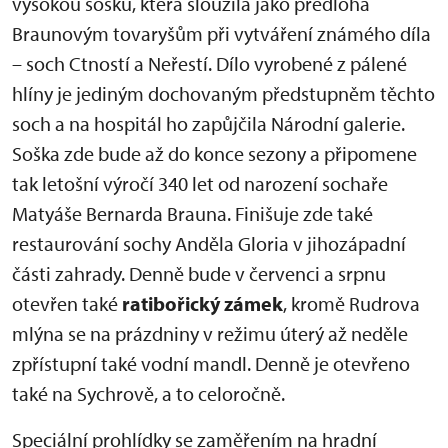
vysokou sošku, která sloužila jako předloha
Braunovým tovaryšům při vytváření známého díla
– soch Ctností a Neřestí. Dílo vyrobené z pálené
hlíny je jediným dochovaným předstupněm těchto
soch a na hospitál ho zapůjčila Národní galerie.
Soška zde bude až do konce sezony a připomene
tak letošní výročí 340 let od narození sochaře
Matyáše Bernarda Brauna. Finišuje zde také
restaurování sochy Anděla Gloria v jihozápadní
části zahrady. Denně bude v červenci a srpnu
otevřen také
ratibořický zámek
, kromě Rudrova
mlýna se na prázdniny v režimu úterý až neděle
zpřístupní také vodní mandl. Denně je otevřeno
také na Sychrově, a to celoročně.
Speciální prohlídky se zaměřením na hradní