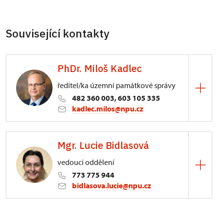
Související kontakty
PhDr. Miloš Kadlec
ředitel/ka územní památkové správy
482 360 003, 603 105 335
kadlec.milos@npu.cz
ÚPS na Sychrově
Mgr. Lucie Bidlasová
3/, Sychrov 3
vedoucí oddělení
773 775 944
bidlasova.lucie@npu.cz
ÚPS na Sychrově