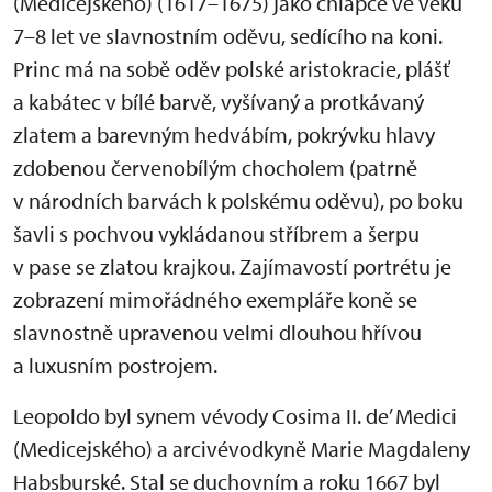
(Medicejského) (1617–1675) jako chlapce ve věku
7–8 let ve slavnostním oděvu, sedícího na koni.
Princ má na sobě oděv polské aristokracie, plášť
a kabátec v bílé barvě, vyšívaný a protkávaný
zlatem a barevným hedvábím, pokrývku hlavy
zdobenou červenobílým chocholem (patrně
v národních barvách k polskému oděvu), po boku
šavli s pochvou vykládanou stříbrem a šerpu
v pase se zlatou krajkou. Zajímavostí portrétu je
zobrazení mimořádného exempláře koně se
slavnostně upravenou velmi dlouhou hřívou
a luxusním postrojem.
Leopoldo byl synem vévody Cosima II. de’ Medici
(Medicejského) a arcivévodkyně Marie Magdaleny
Habsburské. Stal se duchovním a roku 1667 byl