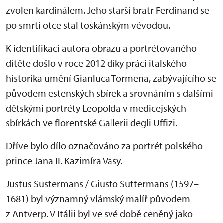
zvolen kardinálem. Jeho starší bratr Ferdinand se
po smrti otce stal toskánským vévodou.
K identifikaci autora obrazu a portrétovaného
dítěte došlo v roce 2012 díky práci italského
historika umění Gianluca Tormena, zabývajícího se
původem estenských sbírek a srovnáním s dalšími
dětskými portréty Leopolda v medicejských
sbírkách ve florentské Gallerii degli Uffizi.
Dříve bylo dílo označováno za portrét polského
prince Jana II. Kazimíra Vasy.
Justus Sustermans / Giusto Suttermans (1597–
1681) byl významný vlámský malíř původem
z Antverp. V Itálii byl ve své době ceněný jako