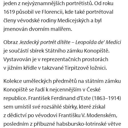
jeden z nejvýznamnějších portrétistů. Od roku
1619 působil ve Florencii, kde také portrétoval
členy vévodské rodiny Medicejských a byl
jmenován dvorním malířem.
Obraz
Jezdecký portrét dítěte – Leopolda de’ Medici
je součástí sbírek Státního zámku Konopiště.
Vystavován je v reprezentačních prostorách
v jižním křídle v takzvané Tirpitzově ložnici.
Kolekce uměleckých předmětů na státním zámku
Konopiště se řadí k nejcennějším v České
republice. František Ferdinand d’Este (1863–1914)
sem umístil své rozsáhlé sbírky, které získal
z dědictví po vévodovi Františku V. Modenském,
posledním z příbuzné habsbursko-lotrinské větve