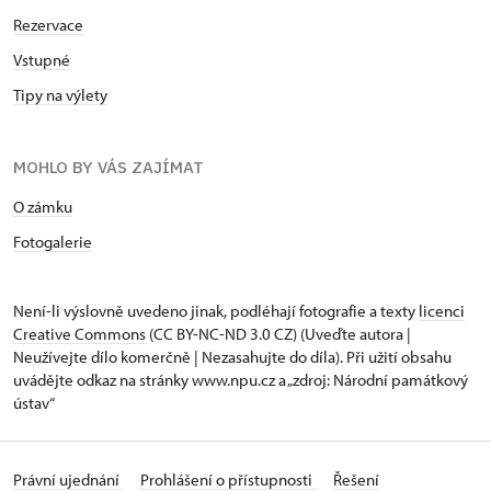
Rezervace
Vstupné
Tipy na výlety
MOHLO BY VÁS ZAJÍMAT
O zámku
Fotogalerie
Není-li výslovně uvedeno jinak, podléhají fotografie a texty
licenci
Creative Commons
(CC BY-NC-ND 3.0 CZ) (Uveďte autora |
Neužívejte dílo komerčně | Nezasahujte do díla). Při užití obsahu
uvádějte odkaz na stránky www.npu.cz a „zdroj: Národní památkový
ústav“
Právní ujednání
Prohlášení o přístupnosti
Řešení