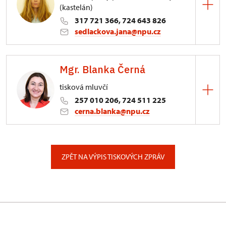
(kastelán)
317 721 366, 724 643 826
sedlackova.jana@npu.cz
Zámek Konopiště
Mgr. Blanka Černá
Konopiště 1/, Konopiště
tisková mluvčí
257 010 206, 724 511 225
cerna.blanka@npu.cz
Generální ředitelství NPÚ
Valdštejnské náměstí 162/3, Praha
ZPĚT NA VÝPIS TISKOVÝCH ZPRÁV