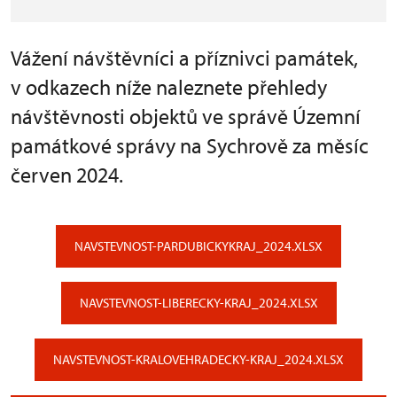
Vážení návštěvníci a příznivci památek,
v odkazech níže naleznete přehledy
návštěvnosti objektů ve správě Územní
památkové správy na Sychrově za měsíc
červen 2024.
NAVSTEVNOST-PARDUBICKYKRAJ_2024.XLSX
NAVSTEVNOST-LIBERECKY-KRAJ_2024.XLSX
NAVSTEVNOST-KRALOVEHRADECKY-KRAJ_2024.XLSX