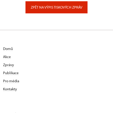
Zámecký park 1/, Slatiňany
ZPĚT NA VÝPIS TISKOVÝCH ZPRÁV
Domů
Akce
Zprávy
Publikace
Pro média
Kontakty