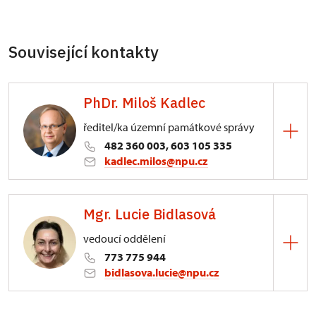
Související kontakty
PhDr. Miloš Kadlec
ředitel/ka územní památkové správy
482 360 003, 603 105 335
kadlec.milos@npu.cz
ÚPS na Sychrově
Mgr. Lucie Bidlasová
3/, Sychrov 3
vedoucí oddělení
773 775 944
bidlasova.lucie@npu.cz
ÚPS na Sychrově