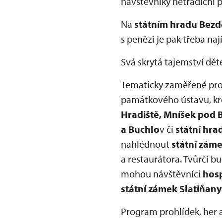
návštěvníky netradiční 
Na
státním hradu Bezd
s penězi je pak třeba naj
Svá skrytá tajemství dě
Tematicky zaměřené proh
památkového ústavu, kr
Hradiště, Mníšek pod B
a Buchlo
v či
státní hra
nahlédnout
státní záme
a restaurátora. Tvůrčí b
mohou návštěvníci
hosp
státní zámek Slatiňany
Program prohlídek, her a