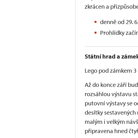
zkrácen a přizpůsobe
denně od 29. 6.
Prohlídky začí
Státní hrad a záme
Lego pod zámkem 3
Až do konce září bu
rozsáhlou výstavu st
putovní výstavy se o
desítky sestavených 
malým i velkým návš
připravena hned čtyř