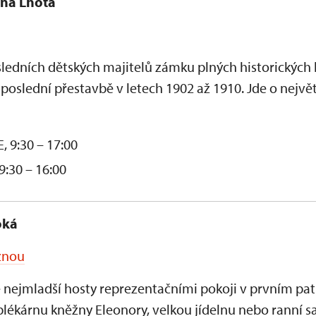
ená Lhota
ledních dětských majitelů zámku plných historických 
 poslední přestavbě v letech 1902 až 1910. Jde o nejvě
, 9:30 – 17:00
 9:30 – 16:00
oká
ěžnou
nejmladší hosty reprezentačními pokoji v prvním patř
blékárnu kněžny Eleonory, velkou jídelnu nebo ranní sa