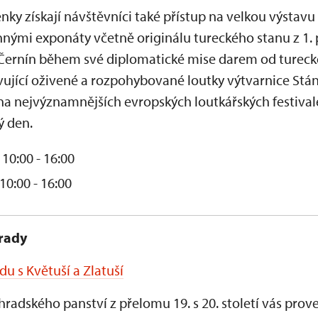
nky získají návštěvníci také přístup na velkou výstavu
ými exponáty včetně originálu tureckého stanu z 1. po
 Černín během své diplomatické mise darem od turecké
ující oživené a rozpohybované loutky výtvarnice Stáni
a nejvýznamnějších evropských loutkářských festivale
ý den.
10:00 - 16:00
 10:00 - 16:00
rady
du s Květuší a Zlatuší
radského panství z přelomu 19. s 20. století vás pro