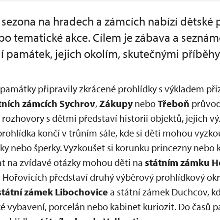
 sezona na hradech a zámcích nabízí dětské 
nebo tematické akce. Cílem je zábava a sezná
ií památek, jejich okolím, skutečnými příběhy
 památky připravily zkrácené prohlídky s výkladem 
tních zámcích
Sychrov
,
Zákupy
nebo
Třeboň
průvod
zhovory s dětmi představí historii objektů, jejich v
rohlídka končí v trůním sále, kde si děti mohou vyzko
y nebo šperky. Vyzkoušet si korunku princezny nebo k
at na zvídavé otázky mohou děti na
státním zámku
H
v Hořovicích představí druhý výběrový prohlídkový ok
státní zámek Libochovice
a státní zámek Duchcov, k
ké vybavení, porcelán nebo kabinet kuriozit. Do časů 