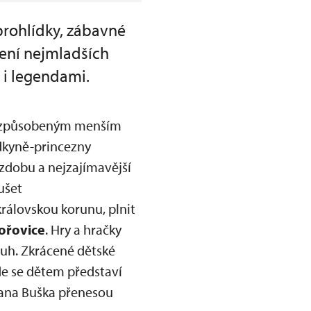
prohlídky, zábavné
mení nejmladších
 i legendami.
přizpůsobeným menším
kyně-princezny
ýzdobu a nejzajímavější
ušet
rálovskou korunu, plnit
ořovice
. Hry a hračky
ruh. Zkrácené dětské
de se dětem představí
pana Buška přenesou