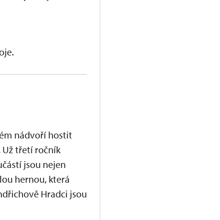
oje.
ém nádvoří hostit
Už třetí ročník
učástí jsou nejen
lou hernou, která
ndřichově Hradci jsou