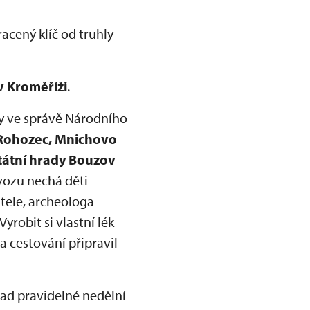
acený klíč od truhly
v Kroměříži
.
ky ve správě Národního
 Rohozec, Mnichovo
tátní hrady Bouzov
vozu nechá děti
atele, archeologa
 Vyrobit si vlastní lék
 cestování připravil
lad pravidelné nedělní