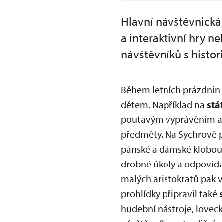
Hlavní návštěvnická
a interaktivní hry 
návštěvníků s histor
Během letních prázdnin
dětem. Například na
stá
poutavým vyprávěním a ro
předměty. Na Sychrově p
pánské a dámské klobouk
drobné úkoly a odpovíd
malých aristokratů pak 
prohlídky připravil také
hudební nástroje, lovec