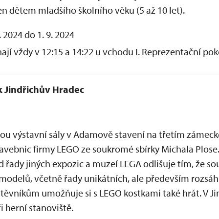
n dětem mladšího školního věku (5 až 10 let).
 2024 do 1. 9. 2024
nají vždy v 12:15 a 14:22 u vchodu I. Reprezentační pok
k Jindřichův Hradec
dou výstavní sály v Adamově stavení na třetím zámeck
avebnic firmy LEGO ze soukromé sbírky Michala Plose. 
d řady jiných expozic a muzeí LEGA odlišuje tím, že so
modelů, včetně řady unikátních, ale především rozsáh
těvníkům umožňuje si s LEGO kostkami také hrát. V Ji
i herní stanoviště.