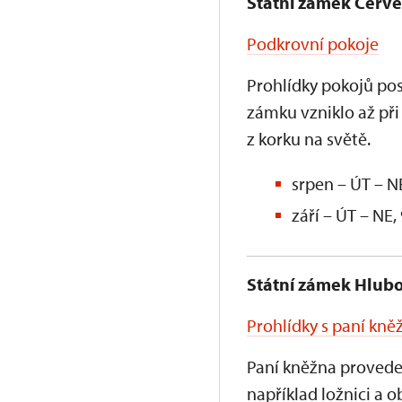
Státní zámek Červ
Podkrovní pokoje
Prohlídky pokojů pos
zámku vzniklo až při
z korku na světě.
srpen – ÚT – NE
září – ÚT – NE,
Státní zámek Hlub
Prohlídky s paní kn
Paní kněžna provede 
například ložnici a o