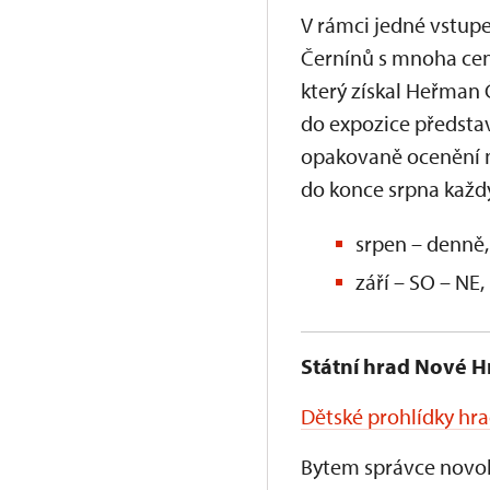
V rámci jedné vstupe
Černínů s mnoha cenn
který získal Heřman
do expozice představ
opakovaně ocenění n
do konce srpna každ
srpen – denně, 
září – SO – NE,
Státní hrad Nové H
Dětské prohlídky hra
Bytem správce novoh