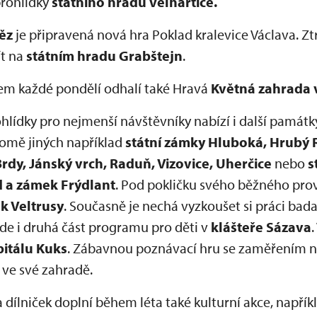
prohlídky
státního hradu Velhartice.
ěz
je připravená nová hra Poklad kralevice Václava. Ztr
ít na
státním hradu Grabštejn
.
tem každé pondělí odhalí také Hravá
Květná zahrada 
lídky pro nejmenší návštěvníky nabízí i další památ
omě jiných například
státní zámky Hluboká, Hrubý
rdy, Jánský vrch, Raduň, Vizovice, Uherčice
nebo
s
d a zámek Frýdlant
. Pod pokličku svého běžného pro
k Veltrusy
. Současně je nechá vyzkoušet si práci bad
ude i druhá část programu pro děti v
klášteře Sázava
.
itálu Kuks
. Zábavnou poznávací hru se zaměřením na
ve své zahradě.
 dílniček doplní během léta také kulturní akce, napřík