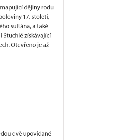
 mapující dějiny rodu
loviny 17. století,
ho sultána, a také
 Stuchlé získávající
ch. Otevřeno je až
vedou dvě upovídané