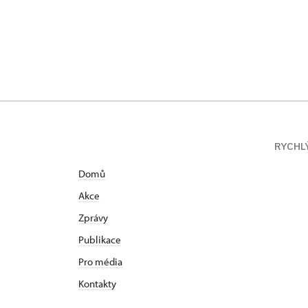
ÚPS na Sychrově
Zámecký park 1/,
RYCHL
Domů
Akce
Zprávy
Publikace
Pro média
Kontakty