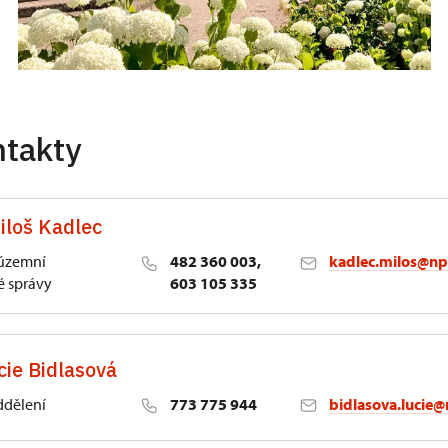
ntakty
iloš Kadlec
 územní
482 360 003,
kadlec.milos@np
 správy
603 105 335
cie Bidlasová
ddělení
773 775 944
bidlasova.lucie@