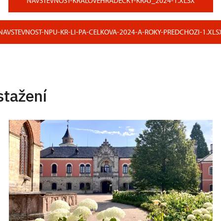
NAVSTEVNOST-KRALOVEHRADECKY-KRAJ_2024-1.XLSX
NAVSTEVNOST-NPU-KR-LI-PA-CELKOVA-2024-A-ROKY-PREDCHOZI-1.XLS
stažení