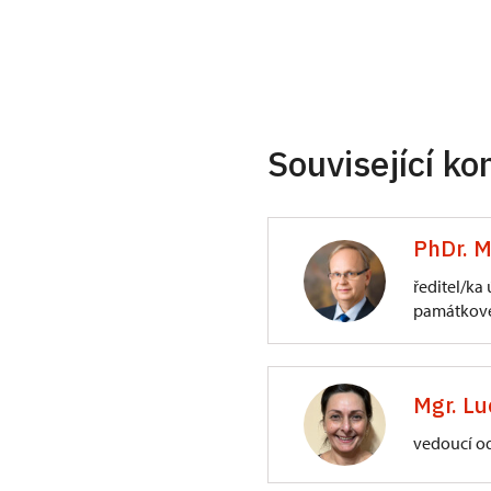
Související ko
PhDr. M
ředitel/ka
památkové
ÚPS na Sychrově
3/, Sychrov 3
Mgr. Lu
vedoucí o