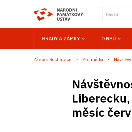
HRADY A ZÁMKY
O NPÚ
Zámek Buchlovice
Pro média
Návštěvn
Návštěvnos
Liberecku,
měsíc čer