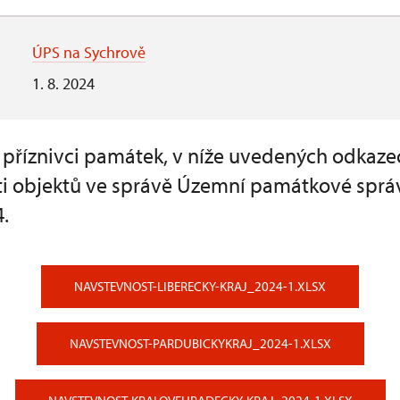
ÚPS na Sychrově
1. 8. 2024
a příznivci památek, v níže uvedených odkaze
i objektů ve správě Územní památkové sprá
.
NAVSTEVNOST-LIBERECKY-KRAJ_2024-1.XLSX
NAVSTEVNOST-PARDUBICKYKRAJ_2024-1.XLSX