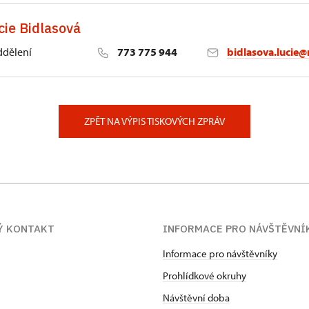
cie Bidlasová
ddělení
773 775 944
bidlasova.lucie@
 Slatiňany
ZPĚT NA VÝPIS TISKOVÝCH ZPRÁV
Ý KONTAKT
INFORMACE PRO NÁVŠTĚVNÍ
Informace pro návštěvníky
Prohlídkové okruhy
Návštěvní doba