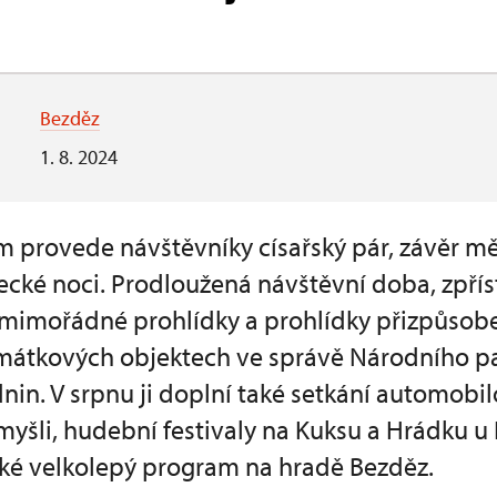
Bezděz
1. 8. 2024
 provede návštěvníky císařský pár, závěr mě
ké noci. Prodloužená návštěvní doba, zpří
mimořádné prohlídky a prohlídky přizpůsobe
amátkových objektech ve správě Národního 
nin. V srpnu ji doplní také setkání automobi
omyšli, hudební festivaly na Kuksu a Hrádku u
aké velkolepý program na hradě Bezděz.