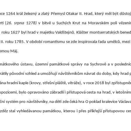
roce 1264 král železný a zlatý Přemysl Otakar II. Hrad, který měl být důs
ti (
26. srpna 1278)
v bitvě u Suchých Krut na Moravském poli vězení
roku 1627 byl hrad v majetku Valdštejnů. Klášter montserratských benedi
 II. roku 1785. V období romantismu se zde inspirovala řada umělců, mezi 
oemou Máj.
mátkového ústavu, územní památkové správy na Sychrově a v posledních 
átily původní vzhled a umožňují návštěvníkům návrat do doby, kdy hrad pln
a hradní kaple (krovy, střešní pláště, vitráže), v roce 2018 byl zpřístu
xpozicemi, bylo opravováno zábradlí i přístupová cesta na hrad, v letošn
ní systém pro návštěvníky, na děti zde čeká hra O poklad kralevice Václava
děz stal vyhledávanou památkou, kterou i přes příkřejší přístupovou ce