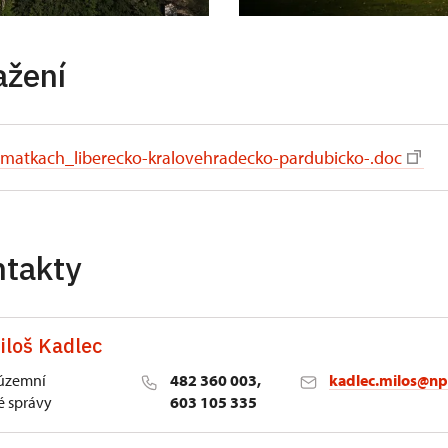
ažení
matkach_liberecko-kralovehradecko-pardubicko-.doc
ntakty
iloš Kadlec
 územní
482 360 003,
kadlec.milos@np
 správy
603 105 335