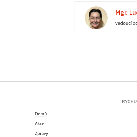
3/, Sychrov 3
Mgr. Lu
vedoucí o
ÚPS na Sychrově
Zámecký park 1/,
RYCHL
Domů
Akce
Zprávy