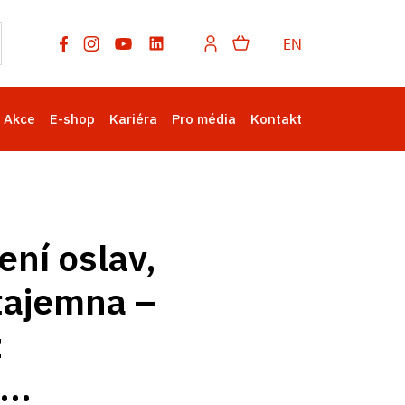
EN
Akce
E-shop
Kariéra
Pro média
Kontakt
ní oslav,
tajemna –
z
..