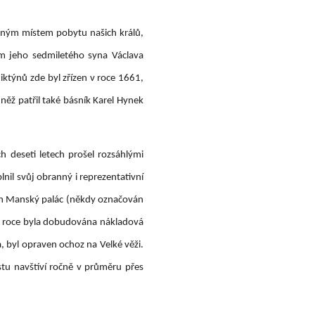
tojným místem pobytu našich králů,
m jeho sedmiletého syna Václava
ktýnů zde byl zřízen v roce 1661,
něž patřil také básník Karel Hynek
deseti letech prošel rozsáhlými
il svůj obranný i reprezentativní
pněn Manský palác (někdy označován
ím roce byla dobudována nákladová
, byl opraven ochoz na Velké věži.
stu navštíví ročně v průměru přes