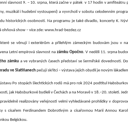
ní slavnost 9. – 10. srpna, která začne v pátek v 17 hodin v amfiteátru 
stiny, muzikál i hudební vystoupení) a vyvrcholí v sobotu celodenním pro
odu historických osobností. Na programu je také divadlo, koncerty K. Ný
ná ohňová show – více zde: www.hrad-bezdez.cz
, které se věnují i exteriérům a přilehlým zámeckým budovám jsou v n
ravena Letní empírová slavnost na
zámku Opočno
. V neděli 11. srpna bud
ého zámku
a ve vybraných časech představí se šermířské dovednosti. Do 
radu ve Slatiňanech
pečují skřítci – výstava jejich obydlí je novým lákadl
stavu Po stopách šlechtických rodů má pro rok 2024 podtitul Habsburko
osti, jak Habsburkové bydleli v Čechách a na Moravě v 18.–20. století. Jed
 pravidelně realizovány veřejností velmi vyhledávané prohlídky v doprov
ky s císařem Ferdinandem Dobrotivým a císařovnou Marií Annou Karo
nkou Belgickou.