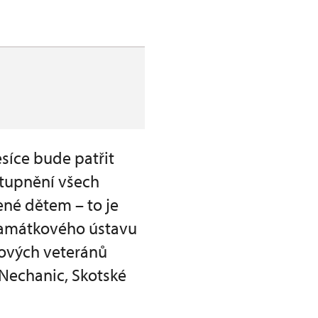
síce bude patřit
stupnění všech
né dětem – to je
památkového ústavu
lových veteránů
 Nechanic, Skotské