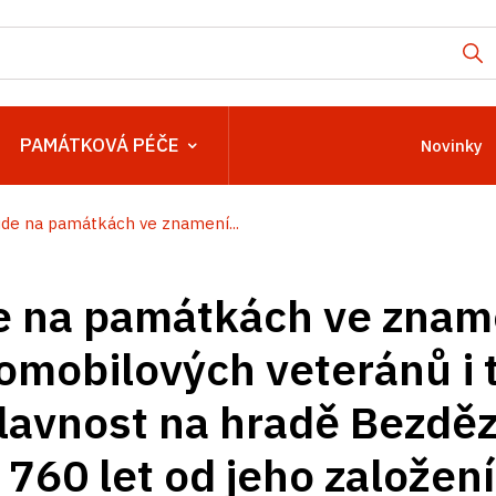
PAMÁTKOVÁ PÉČE
Novinky
de na památkách ve znamení...
 na památkách ve zname
omobilových veteránů i 
lavnost na hradě Bezdě
760 let od jeho založení.