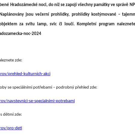
líbené Hradozámecké noci, do níž se zapojí všechny památky ve správě NP
Naplánovány jsou večerní prohlídky, prohlídky kostýmované – tajemné
objektem za svitu lamp, svic či loučí. Kompletní program naleznete
radozamecka-noc-2024
leznete zde:
ov/prehled-kulturnich-akci
soby se speciálními potřebami – podrobný přehled zde:
ov/navstevnici-se-specialnimi-potrebami
s dětmi zde:
rov/pro-deti