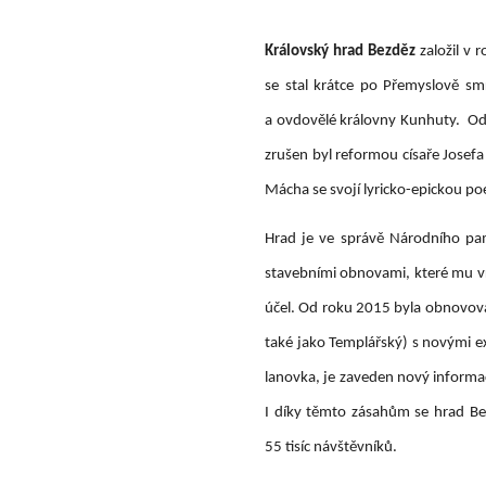
Královský hrad Bezděz
založil v 
se stal krátce po Přemyslově smr
a ovdovělé královny Kunhuty. Od 
zrušen byl reformou císaře Josefa
Mácha se svojí lyricko-epickou p
Hrad je ve správě Národního pa
stavebními obnovami, které mu vr
účel. Od roku 2015 byla obnovován
také jako Templářský) s novými e
lanovka, je zaveden nový informač
I díky těmto zásahům se hrad Bez
55 tisíc návštěvníků.