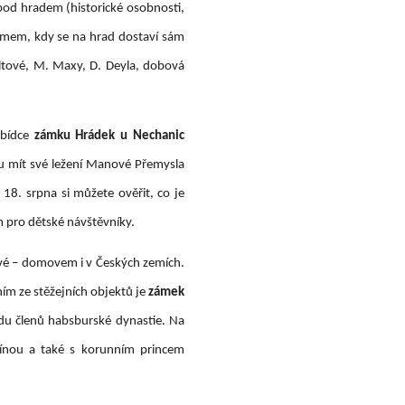
pod hradem (historické osobnosti,
gramem, kdy se na hrad dostaví sám
vltové, M. Maxy, D. Deyla, dobová
abídce
zámku Hrádek u Nechanic
ou mít své ležení Manové Přemysla
18. srpna si můžete ověřit, co je
em pro dětské návštěvníky.
vé – domovem i v Českých zemích.
ním ze stěžejních objektů je
zámek
odu členů habsburské dynastie. Na
línou a také s korunním princem