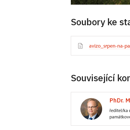
Soubory ke st
avizo_srpen-na-pa
Související ko
PhDr. M
ředitel/ka
památkové
ÚPS na Sychrově