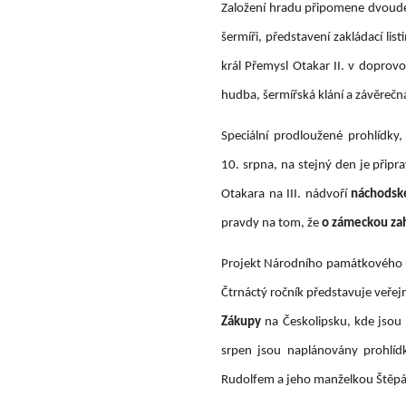
Založení hradu připomene dvouden
šermíři, představení zakládací li
král Přemysl Otakar II. v doprov
hudba, šermířská klání a závěreč
Speciální prodloužené prohlídky
10. srpna, na stejný den je přip
Otakara na III. nádvoří
náchodsk
pravdy na tom, že
o zámeckou zah
Projekt Národního památkového ú
Čtrnáctý ročník představuje veřejn
Zákupy
na Českolipsku, kde jsou
srpen jsou naplánovány prohlíd
Rudolfem a jeho manželkou Štěpá