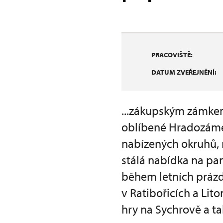
PRACOVIŠTĚ:
DATUM ZVEŘEJNĚNÍ:
...zákupským zámkem
oblíbené Hradozámec
nabízených okruhů, 
stálá nabídka na p
během letních prázd
v Ratibořicích a Lit
hry na Sychrově a t