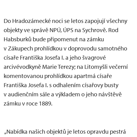
Do Hradozámecké noci se letos zapojují všechny
objekty ve správě NPÚ, ÚPS na Sychrově. Rod
Habsburků bude připomenut na zámku
v Zákupech prohlídkou v doprovodu samotného
císaře Františka Josefa I. a jeho švagrové
arcivévodkyně Marie Terezy; na Litomyšli večerní
komentovanou prohlídkou apartmá císaře
Františka Josefa I. s odhalením císařovy busty
v audienčním sále a výkladem o jeho návštěvě
zámku v roce 1889.
„Nabídka našich objektů je letos opravdu pestrá