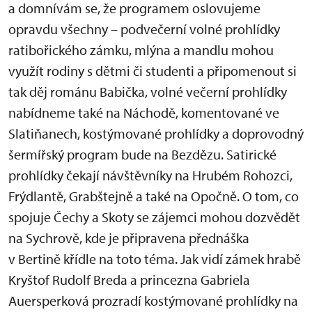
a domnívám se, že programem oslovujeme
opravdu všechny – podvečerní volné prohlídky
ratibořického zámku, mlýna a mandlu mohou
využít rodiny s dětmi či studenti a připomenout si
tak děj románu Babička, volné večerní prohlídky
nabídneme také na Náchodě, komentované ve
Slatiňanech, kostýmované prohlídky a doprovodný
šermířský program bude na Bezdězu. Satirické
prohlídky čekají návštěvníky na Hrubém Rohozci,
Frýdlantě, Grabštejně a také na Opočně. O tom, co
spojuje Čechy a Skoty se zájemci mohou dozvědět
na Sychrově, kde je připravena přednáška
v Bertině křídle na toto téma. Jak vidí zámek hrabě
Kryštof Rudolf Breda a princezna Gabriela
Auersperková prozradí kostýmované prohlídky na