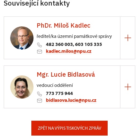
Související kontakty
PhDr. Miloš Kadlec
ředitel/ka územní památkové správy
482 360 003, 603 105 335
kadlec.milos@npu.cz
ÚPS na Sychrově
Mgr. Lucie Bidlasová
3/, Sychrov 3
vedoucí oddělení
773 775 944
bidlasova.lucie@npu.cz
ÚPS na Sychrově
Zámecký park 1/, Slatiňany
ZPĚT NA VÝPIS TISKOVÝCH ZPRÁV