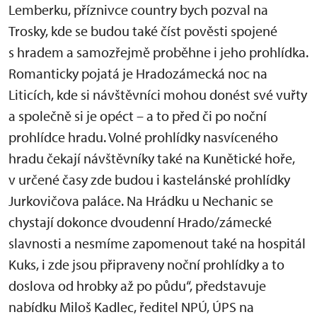
Lemberku, příznivce country bych pozval na
Trosky, kde se budou také číst pověsti spojené
s hradem a samozřejmě proběhne i jeho prohlídka.
Romanticky pojatá je Hradozámecká noc na
Liticích, kde si návštěvníci mohou donést své vuřty
a společně si je opéct – a to před či po noční
prohlídce hradu. Volné prohlídky nasvíceného
hradu čekají návštěvníky také na Kunětické hoře,
v určené časy zde budou i kastelánské prohlídky
Jurkovičova paláce. Na Hrádku u Nechanic se
chystají dokonce dvoudenní Hrado/zámecké
slavnosti a nesmíme zapomenout také na hospitál
Kuks, i zde jsou připraveny noční prohlídky a to
doslova od hrobky až po půdu“, představuje
nabídku Miloš Kadlec, ředitel NPÚ, ÚPS na