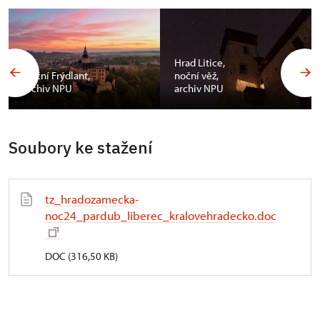
Hrad Litice,
Noční Frýdlant,
noční věž,
archiv NPU
archiv NPU
Soubory ke stažení
tz_hradozamecka-
noc24_pardub_liberec_kralovehradecko.doc
DOC (316,50 KB)