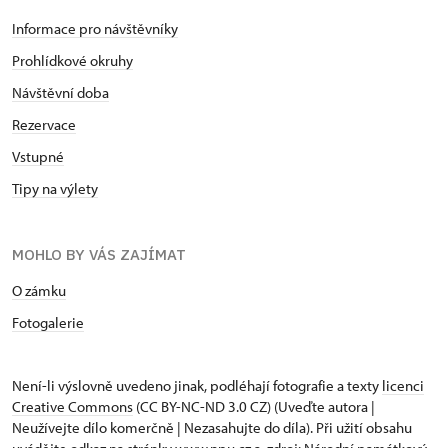
Informace pro návštěvníky
Prohlídkové okruhy
Návštěvní doba
Rezervace
Vstupné
Tipy na výlety
MOHLO BY VÁS ZAJÍMAT
O zámku
Fotogalerie
Není-li výslovně uvedeno jinak, podléhají fotografie a texty
licenci
Creative Commons
(CC BY-NC-ND 3.0 CZ) (Uveďte autora |
Neužívejte dílo komerčně | Nezasahujte do díla). Při užití obsahu