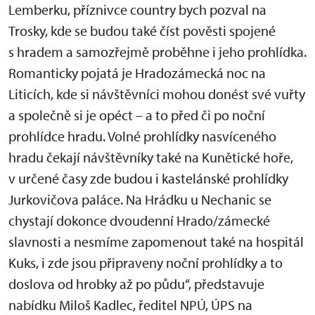
Lemberku, příznivce country bych pozval na
Trosky, kde se budou také číst pověsti spojené
s hradem a samozřejmě proběhne i jeho prohlídka.
Romanticky pojatá je Hradozámecká noc na
Liticích, kde si návštěvníci mohou donést své vuřty
a společně si je opéct – a to před či po noční
prohlídce hradu. Volné prohlídky nasvíceného
hradu čekají návštěvníky také na Kunětické hoře,
v určené časy zde budou i kastelánské prohlídky
Jurkovičova paláce. Na Hrádku u Nechanic se
chystají dokonce dvoudenní Hrado/zámecké
slavnosti a nesmíme zapomenout také na hospitál
Kuks, i zde jsou připraveny noční prohlídky a to
doslova od hrobky až po půdu“, představuje
nabídku Miloš Kadlec, ředitel NPÚ, ÚPS na