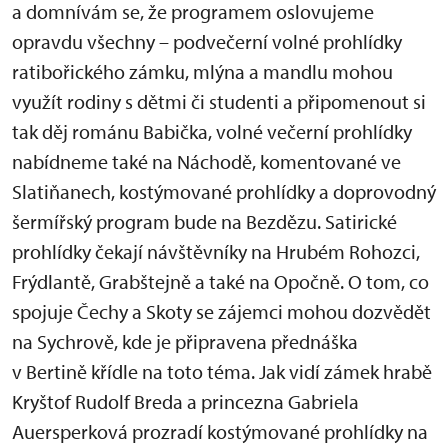
a domnívám se, že programem oslovujeme
opravdu všechny – podvečerní volné prohlídky
ratibořického zámku, mlýna a mandlu mohou
využít rodiny s dětmi či studenti a připomenout si
tak děj románu Babička, volné večerní prohlídky
nabídneme také na Náchodě, komentované ve
Slatiňanech, kostýmované prohlídky a doprovodný
šermířský program bude na Bezdězu. Satirické
prohlídky čekají návštěvníky na Hrubém Rohozci,
Frýdlantě, Grabštejně a také na Opočně. O tom, co
spojuje Čechy a Skoty se zájemci mohou dozvědět
na Sychrově, kde je připravena přednáška
v Bertině křídle na toto téma. Jak vidí zámek hrabě
Kryštof Rudolf Breda a princezna Gabriela
Auersperková prozradí kostýmované prohlídky na