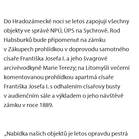
Do Hradozámecké noci se letos zapojují všechny
objekty ve správě NPÚ, ÚPS na Sychrově. Rod
Habsburků bude připomenut na zámku
v Zákupech prohlídkou v doprovodu samotného
císaře Františka Josefa I. a jeho švagrové
arcivévodkyně Marie Terezy; na Litomyšli večerní
komentovanou prohlídkou apartmá císaře
Františka Josefa I. s odhalením císařovy busty
v audienčním sále a výkladem o jeho návštěvě
zámku v roce 1889.
„Nabídka našich objektů je letos opravdu pestrá