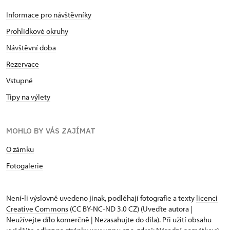
Informace pro návštěvníky
Prohlídkové okruhy
Návštěvní doba
Rezervace
Vstupné
Tipy na výlety
MOHLO BY VÁS ZAJÍMAT
O zámku
Fotogalerie
Není-li výslovně uvedeno jinak, podléhají fotografie a texty
licenci
Creative Commons
(CC BY-NC-ND 3.0 CZ) (Uveďte autora |
Neužívejte dílo komerčně | Nezasahujte do díla). Při užití obsahu