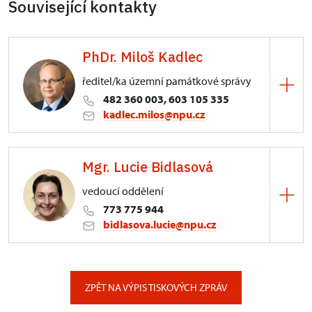
Související kontakty
PhDr. Miloš Kadlec
ředitel/ka územní památkové správy
482 360 003, 603 105 335
kadlec.milos@npu.cz
ÚPS na Sychrově
Mgr. Lucie Bidlasová
3/, Sychrov 3
vedoucí oddělení
773 775 944
bidlasova.lucie@npu.cz
ÚPS na Sychrově
Zámecký park 1/, Slatiňany
ZPĚT NA VÝPIS TISKOVÝCH ZPRÁV