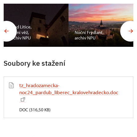
Hrad Litice,
noční věž,
Noční Frýdlant,
archiv NPU
archiv NPU
Soubory ke stažení
tz_hradozamecka-
noc24_pardub_liberec_kralovehradecko.doc
DOC (316,50 KB)