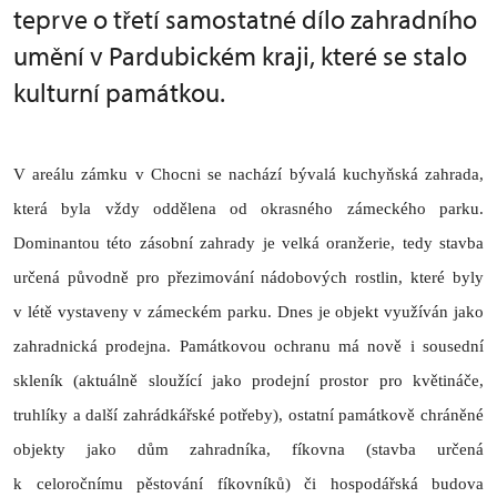
teprve o třetí samostatné dílo zahradního
umění v Pardubickém kraji, které se stalo
kulturní památkou.
V areálu zámku v Chocni se nachází bývalá kuchyňská zahrada,
která byla vždy oddělena od okrasného zámeckého parku.
Dominantou této zásobní zahrady je velká oranžerie, tedy stavba
určená původně pro přezimování nádobových rostlin, které byly
v létě vystaveny v zámeckém parku. Dnes je objekt využíván jako
zahradnická prodejna. Památkovou ochranu má nově i sousední
skleník (aktuálně sloužící jako prodejní prostor pro květináče,
truhlíky a další zahrádkářské potřeby), ostatní památkově chráněné
objekty jako dům zahradníka, fíkovna (stavba určená
k celoročnímu pěstování fíkovníků) či hospodářská budova