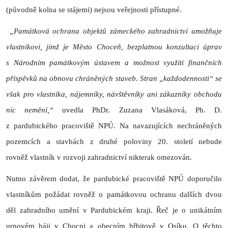
(původně kolna se stájemi) nejsou veřejnosti přístupné.
„Památková ochrana objektů zámeckého zahradnictví umožňuje
vlastníkovi, jímž je Město Choceň, bezplatnou konzultaci úprav
s Národním památkovým ústavem a možnost využití finančních
příspěvků na obnovu chráněných staveb. Stran „každodennosti“ se
však pro vlastníka, nájemníky, návštěvníky ani zákazníky obchodu
nic nemění,“
uvedla PhDr. Zuzana Vlasáková, Ph. D.
z pardubického pracoviště NPÚ. Na navazujících nechráněných
pozemcích a stavbách z druhé poloviny 20. století nebude
rovněž vlastník v rozvoji zahradnictví nikterak omezován.
Nutno závěrem dodat, že pardubické pracoviště NPÚ doporučilo
vlastníkům požádat rovněž o památkovou ochranu dalších dvou
děl zahradního umění v Pardubickém kraji. Řeč je o unikátním
urnovém háji v Chocni a obecním hřbitově v Osíku. O těchto