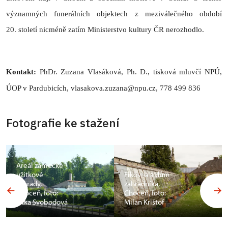
významných funerálních objektech z meziválečného období
20. století nicméně zatím Ministerstvo kultury ČR nerozhodlo.
Kontakt:
PhDr. Zuzana Vlasáková, Ph. D., tisková mluvčí NPÚ,
ÚOP v Pardubicích, vlasakova.zuzana@npu.cz, 778 499 836
Fotografie ke stažení
Areál zámecké
užitkové
Fíkovna a dům
zahrady,
zahradníka,
Choceň, foto:
Choceň, foto:
Jitka Svobodová
Milan Krištof