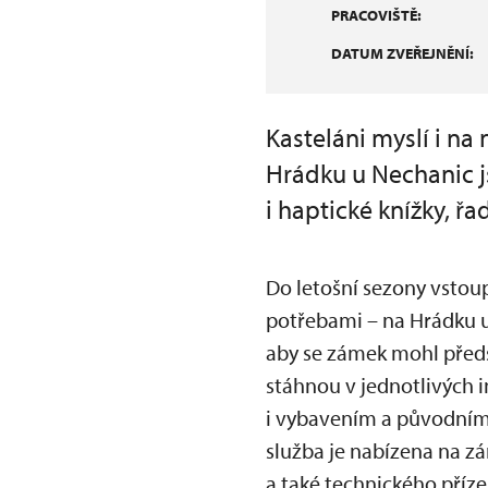
PRACOVIŠTĚ:
DATUM ZVEŘEJNĚNÍ:
Kasteláni myslí i na
Hrádku u Nechanic j
i haptické knížky, ř
Do letošní sezony vstou
potřebami – na Hrádku u
aby se zámek mohl předst
stáhnou v jednotlivých i
i vybavením a původním 
služba je nabízena na z
a také technického příz