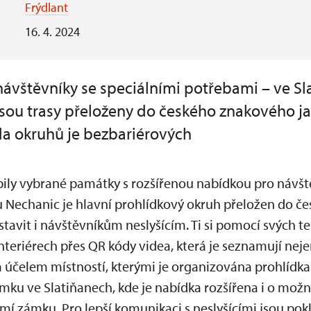
Frýdlant
16. 4. 2024
 návštěvníky se speciálními potřebami – ve Sl
sou trasy přeloženy do českého znakového ja
ada okruhů je bezbariérových
pily vybrané památky s rozšířenou nabídkou pro návšt
 Nechanic je hlavní prohlídkový okruh přeložen do č
avit i návštěvníkům neslyšícím. Ti si pomocí svých te
nteriérech přes QR kódy videa, která je seznamují nejen
účelem místností, kterými je organizována prohlídka
ámku ve Slatiňanech, kde je nabídka rozšířena i o mož
emí zámku. Pro lepší komunikaci s neslyšícími jsou p