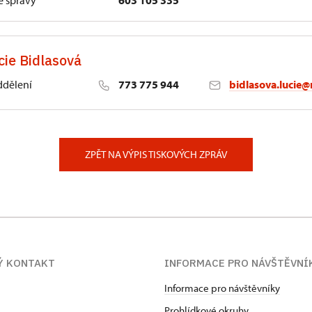
 správy
603 105 335
cie Bidlasová
ddělení
773 775 944
bidlasova.lucie@
 Slatiňany
ZPĚT NA VÝPIS TISKOVÝCH ZPRÁV
Ý KONTAKT
INFORMACE PRO NÁVŠTĚVNÍ
Informace pro návštěvníky
Prohlídkové okruhy