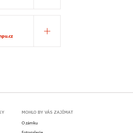
npu.cz
KY
MOHLO BY VÁS ZAJÍMAT
O zámku
Fotogalerie