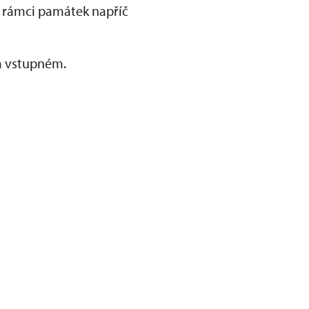
v rámci památek napříč
a vstupném.