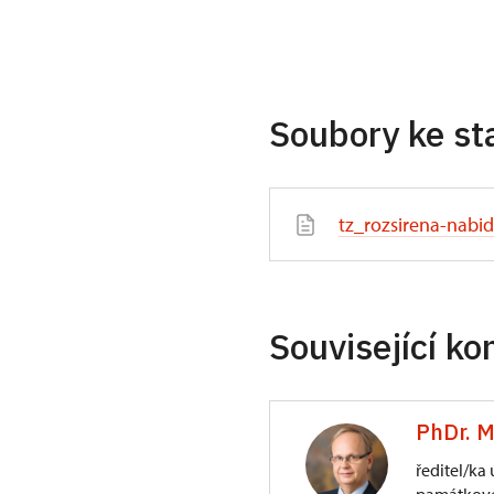
Soubory ke st
tz_rozsirena-nabi
Související ko
PhDr. M
ředitel/ka