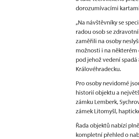
dorozumívacími kartami,
„Na návštěvníky se spec
radou osob se zdravotní
zaměřili na osoby nesly
možnosti i na některém o
pod jehož vedení spadá 
Královéhradecku.
Pro osoby nevidomé jsou 
historií objektu a nejvě
zámku Lemberk, Sychrov 
zámek Litomyšl, haptick
Řada objektů nabízí pln
kompletní přehled o nab