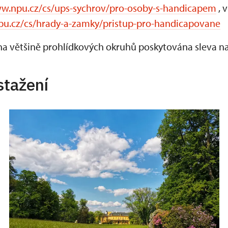
ww.npu.cz/cs/ups-sychrov/pro-osoby-s-handicapem
, 
pu.cz/cs/hrady-a-zamky/pristup-pro-handicapovane
na většině prohlídkových okruhů poskytována sleva n
stažení