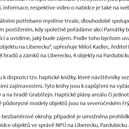
 informace, respektive video o nabídce je také na we
iálními potřebami myslíme trvale, dlouhodobě spolu
m postižením, kdy společně pořádáme akci Památky be
šící a uvidíme, jaký bude zájem. Podle toho bychom u
bjektu na Liberecku“, upřesňuje Miloš Kadlec, ředitel
8 hradů a zámků na Liberecku, 4 objekty na Pardubicku
k dispozici tzv. haptické knížky, které návštěvníky se
tšími zajímavostmi. Tyto knihy jsou k zapůjčení na vyžá
a na hradě Grabštejn. Haptické plány areálu či jednot
é půdorysné modely objektů jsou na severočeském Fr
ě bezbariérové okruhy, případně je umožněna prohlídk
ídce objektů ve správě NPÚ na Liberecku, Pardubicku