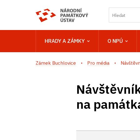
HRADY A ZÁMKY
O NPÚ
Zámek Buchlovice
Pro média
Návštěvní
Návštěvník
na památká