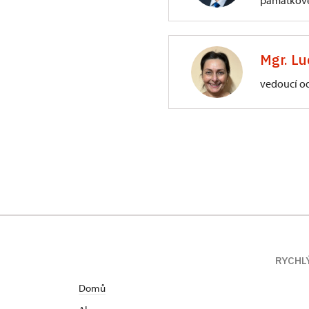
památkové
ÚPS na Sychrově
3/, Sychrov 3
Mgr. Lu
vedoucí o
ÚPS na Sychrově
Zámecký park 1/,
RYCHL
Domů