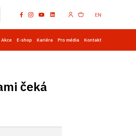
EN
Akce
E-shop
Kariéra
Pro média
Kontakt
ami čeká