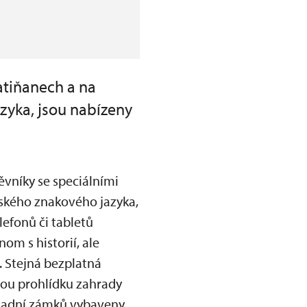
atiňanech a na
zyka, jsou nabízeny
ěvníky se speciálními
eského znakového jazyka,
lefonů či tabletů
om s historií, ale
. Stejná bezplatná
nou prohlídku zahrady
okladní zámků vybaveny