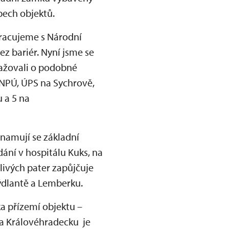
bech objektů.
pracujeme s Národní
z bariér. Nyní jsme se
važovali o podobné
 NPÚ, ÚPS na Sychrově,
 a 5 na
znamují se základní
dání v hospitálu Kuks, na
livých pater zapůjčuje
ýdlantě a Lemberku.
a přízemí objektu –
 a Královéhradecku je