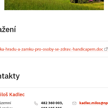
ažení
dka-hradu-a-zamku-pro-osoby-se-zdrav.-handicapem.doc
ntakty
iloš Kadlec
 územní
482 360 003,
kadlec.milos@np