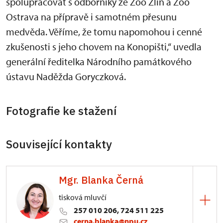
spolupracovat s odborníky ze Zoo Zlín a Zoo
Ostrava na přípravě i samotném přesunu
medvěda. Věříme, že tomu napomohou i cenné
zkušenosti s jeho chovem na Konopišti,“ uvedla
generální ředitelka Národního památkového
ústavu Naděžda Goryczková.
Fotografie ke stažení
Související kontakty
Mgr. Blanka Černá
tisková mluvčí
257 010 206, 724 511 225
cerna.blanka@npu.cz