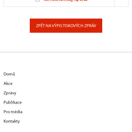
Generální ředitelství NPÚ
Valdštejnské náměstí 162/3, Praha
ZPĚT NA VÝPIS TISKOVÝCH ZPRÁV
Domů
Akce
Zprávy
Publikace
Pro média
Kontakty