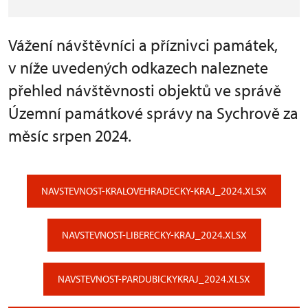
Vážení návštěvníci a příznivci památek,
v níže uvedených odkazech naleznete
přehled návštěvnosti objektů ve správě
Územní památkové správy na Sychrově za
měsíc srpen 2024.
NAVSTEVNOST-KRALOVEHRADECKY-KRAJ_2024.XLSX
NAVSTEVNOST-LIBERECKY-KRAJ_2024.XLSX
NAVSTEVNOST-PARDUBICKYKRAJ_2024.XLSX