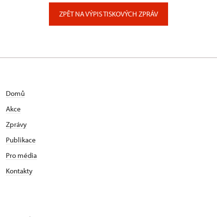
Zámecký park 1/, Slatiňany
ZPĚT NA VÝPIS TISKOVÝCH ZPRÁV
Domů
Akce
Zprávy
Publikace
Pro média
Kontakty