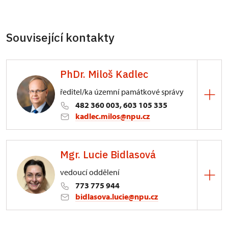
Související kontakty
PhDr. Miloš Kadlec
ředitel/ka územní památkové správy
482 360 003, 603 105 335
kadlec.milos@npu.cz
ÚPS na Sychrově
Mgr. Lucie Bidlasová
3/, Sychrov 3
vedoucí oddělení
773 775 944
bidlasova.lucie@npu.cz
ÚPS na Sychrově