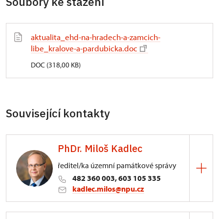
Soubory ke stažení
aktualita_ehd-na-hradech-a-zamcich-
libe_kralove-a-pardubicka.doc
DOC (318,00 KB)
Související kontakty
PhDr. Miloš Kadlec
ředitel/ka územní památkové správy
482 360 003, 603 105 335
kadlec.milos@npu.cz
ÚPS na Sychrově