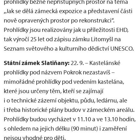
prohlídky běžně nepřístupných prostor na téma
„Jak se dělá zámecká expozice a představení části
nově opravených prostor po rekonstrukci“.
Prohlídky jsou realizovány jak u příležitosti EHD,
tak výročí 25 let od zápisu zámku Litomyšl na
Seznam světového a kulturního dědictví UNESCO.
Státní zámek Slatiňany:
22. 9. – Kastelánské
prohlídky pod názvem Pokrok nezastavíš –
mimořádné prohlídky pod vedením kastelána,
které jsou určeny těm, kteří se zajímají
i o technické zázemí objektu, půdu, ledárnu, ale
i třeba historické plány budov v zámeckém areálu.
Prohlídky budou vycházet v 11.10 a ve 13.10 hodin,
s ohledem na jejich délku (90 minut) i zaměření
nejsou vhodné pro děti.