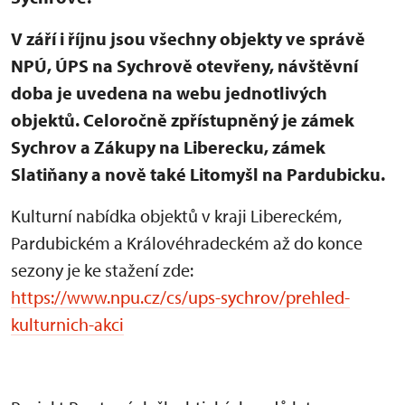
V září i říjnu jsou všechny objekty ve správě
NPÚ, ÚPS na Sychrově otevřeny, návštěvní
doba je uvedena na webu jednotlivých
objektů. Celoročně zpřístupněný je zámek
Sychrov a Zákupy na Liberecku, zámek
Slatiňany a nově také Litomyšl na Pardubicku.
Kulturní nabídka objektů v kraji Libereckém,
Pardubickém a Královéhradeckém až do konce
sezony je ke stažení zde:
https://www.npu.cz/cs/ups-sychrov/prehled-
kulturnich-akci