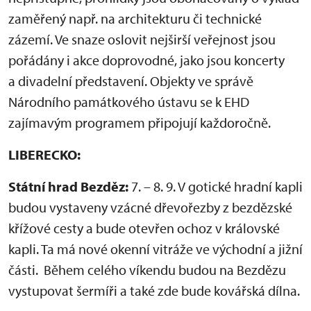
zaměřený např. na architekturu či technické
zázemí. Ve snaze oslovit nejširší veřejnost jsou
pořádány i akce doprovodné, jako jsou koncerty
a divadelní představení. Objekty ve správě
Národního památkového ústavu se k EHD
zajímavým programem připojují každoročně.
LIBERECKO:
Státní hrad Bezděz:
7. – 8. 9. V gotické hradní kapli
budou vystaveny vzácné dřevořezby z bezdězské
křížové cesty a bude otevřen ochoz v královské
kapli. Ta má nové okenní vitráže ve východní a jižní
části. Během celého víkendu budou na Bezdězu
vystupovat šermíři a také zde bude kovářská dílna.