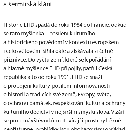
a šermířská klání.
Historie EHD spadá do roku 1984 do Francie, odkud
se tato myšlenka – posílení kulturního
a historického povědomí v kontextu evropském
i celosvětovém, šířila dále a získávala si četné
příznivce. Do výčtu zemí, které se k pořádání
a hlavně myšlence EHD připojily, patří i Česká
republika a to od roku 1991. EHD se snaží
o propojení kultury, posílení informovanosti
o historii a tradicích své země, Evropy, světa,
o ochranu památek, respektování kultur a ochrany
kulturního dědictví v nejširším smyslu slova. V září
se proto návštěvníkům otevírají i prostory běžně
nepřístupné, prohlídky jsou obohacovány o výklad