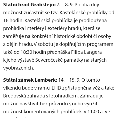
Státní hrad Grabštejn:
7. – 8. 9. Po oba dny
možnost zúčastnit se tzv. Kastelánské prohlídky od
16 hodin. Kastelánská prohlídka je prodloužená
prohlídka interiéry i exteriéry hradu, která se
zaměřuje na konkrétní historické období či osoby
z dějin hradu. V sobotu je doplňujícím programem
také od 18:30 hodin přednáška Filipa Langera
k jeho výstavě Severočeské památky na starých
vyobrazeních.
Státní zámek Lemberk:
14. – 15. 9. O tomto
víkendu bude v rámci EHD zpřístupněna věž a také
Bredovská zahrada s letohrádkem. Zahradu je
možné navštívit bez průvodce, nebo využít
možnost komentovaných prohlídek v 11.00 a ve