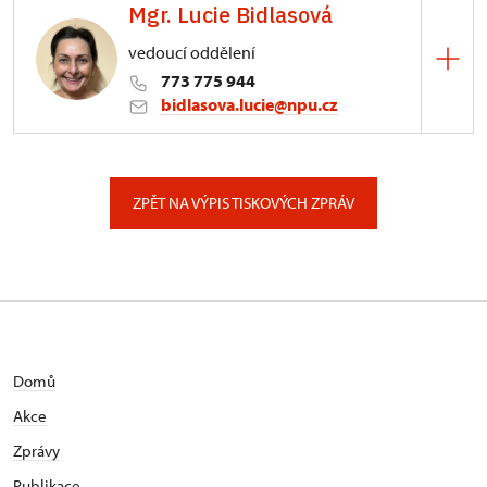
Mgr. Lucie Bidlasová
3/, Sychrov 3
vedoucí oddělení
773 775 944
bidlasova.lucie@npu.cz
ÚPS na Sychrově
Zámecký park 1/, Slatiňany
ZPĚT NA VÝPIS TISKOVÝCH ZPRÁV
Domů
Akce
Zprávy
Publikace