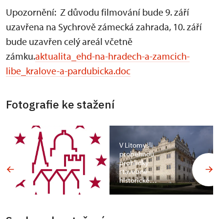
Upozornění: Z důvodu filmování bude 9. září
uzavřena na Sychrově zámecká zahrada, 10. září
bude uzavřen celý areál včetně
zámku.
aktualita_ehd-na-hradech-a-zamcich-
libe_kralove-a-pardubicka.doc
Fotografie ke stažení
V Litomyšli
proběhnou
prohlídky
stavebně-
historické…