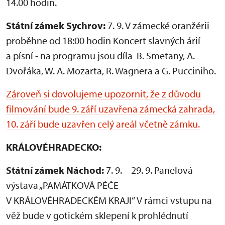
14.00 hodin.
Státní zámek Sychrov:
7. 9. V zámecké oranžérii
proběhne od 18:00 hodin Koncert slavných árií
a písní - na programu jsou díla B. Smetany, A.
Dvořáka, W. A. Mozarta, R. Wagnera a G. Pucciniho.
Zároveň si dovolujeme upozornit, že z důvodu
filmování bude 9. září uzavřena zámecká zahrada,
10. září bude uzavřen celý areál včetně zámku.
KRÁLOVÉHRADECKO:
Státní zámek Náchod:
7. 9. – 29. 9. Panelová
výstava „PAMÁTKOVÁ PÉČE
V KRÁLOVÉHRADECKÉM KRAJI“ V rámci vstupu na
věž bude v gotickém sklepení k prohlédnutí