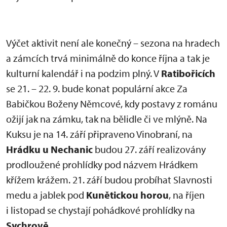
Výčet aktivit není ale konečný – sezona na hradech
a zámcích trvá minimálně do konce října a tak je
kulturní kalendář i na podzim plný. V
Ratibořicích
se 21. – 22. 9. bude konat populární akce Za
Babičkou Boženy Němcové, kdy postavy z románu
ožijí jak na zámku, tak na bělidle či ve mlýně. Na
Kuksu je na 14. září připraveno Vinobraní, na
Hrádku u Nechanic
budou 27. září realizovány
prodloužené prohlídky pod názvem Hrádkem
křížem krážem. 21. září budou probíhat Slavnosti
medu a jablek pod
Kunětickou horou
, na říjen
i listopad se chystají pohádkové prohlídky na
Sychrově.