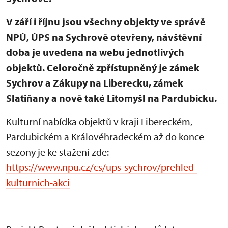
V září i říjnu jsou všechny objekty ve správě
NPÚ, ÚPS na Sychrově otevřeny, návštěvní
doba je uvedena na webu jednotlivých
objektů. Celoročně zpřístupněný je zámek
Sychrov a Zákupy na Liberecku, zámek
Slatiňany a nově také Litomyšl na Pardubicku.
Kulturní nabídka objektů v kraji Libereckém,
Pardubickém a Královéhradeckém až do konce
sezony je ke stažení zde:
https://www.npu.cz/cs/ups-sychrov/prehled-
kulturnich-akci