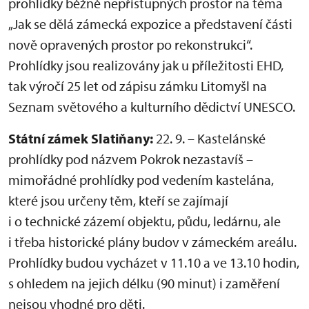
prohlídky běžně nepřístupných prostor na téma
„Jak se dělá zámecká expozice a představení části
nově opravených prostor po rekonstrukci“.
Prohlídky jsou realizovány jak u příležitosti EHD,
tak výročí 25 let od zápisu zámku Litomyšl na
Seznam světového a kulturního dědictví UNESCO.
Státní zámek Slatiňany:
22. 9. – Kastelánské
prohlídky pod názvem Pokrok nezastavíš –
mimořádné prohlídky pod vedením kastelána,
které jsou určeny těm, kteří se zajímají
i o technické zázemí objektu, půdu, ledárnu, ale
i třeba historické plány budov v zámeckém areálu.
Prohlídky budou vycházet v 11.10 a ve 13.10 hodin,
s ohledem na jejich délku (90 minut) i zaměření
nejsou vhodné pro děti.