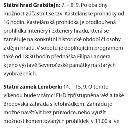
Státní hrad Grabštejn:
7. – 8. 9. Po oba dny
možnost zúčastnit se tzv. Kastelánské prohlídky od
16 hodin. Kastelánská prohlídka je prodloužená
prohlídka interiéry i exteriéry hradu, která se
zaměřuje na konkrétní historické období či osoby
z dějin hradu. V sobotu je doplňujícím programem
také od 18:30 hodin přednáška Filipa Langera
k jeho výstavě Severočeské památky na starých
vyobrazeních.
Státní zámek Lemberk:
14. – 15. 9. O tomto
víkendu bude v rámci EHD zpřístupněna věž a také
Bredovská zahrada s letohrádkem. Zahradu je
možné navštívit bez průvodce, nebo využít
možnost komentovaných prohlídek v 11.00 a ve