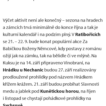
Výčet aktivit není ale konečný – sezona na hradech
a zámcích trvá minimálně do konce října a tak je
kulturní kalendář i na podzim plný. V
Ratibořicích
se 21. – 22. 9. bude konat populární akce Za
Babičkou Boženy Němcové, kdy postavy z románu
ožijí jak na zámku, tak na bělidle či ve mlýně. Na
Kuksu je na 14. září připraveno Vinobraní, na
Hrádku u Nechanic
budou 27. září realizovány
prodloužené prohlídky pod názvem Hrádkem
křížem krážem. 21. září budou probíhat Slavnosti
medu a jablek pod
Kunětickou horou
, na říjen
i listopad se chystají pohádkové prohlídky na
Sychrově.