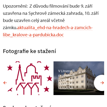
Upozornění: Z důvodu filmování bude 9. září
uzavřena na Sychrově zámecká zahrada, 10. září
bude uzavřen celý areál včetně
zámku.
aktualita_ehd-na-hradech-a-zamcich-
libe_kralove-a-pardubicka.doc
Fotografie ke stažení
V Litomyšli
proběhnou
prohlídky
stavebně-
historické…