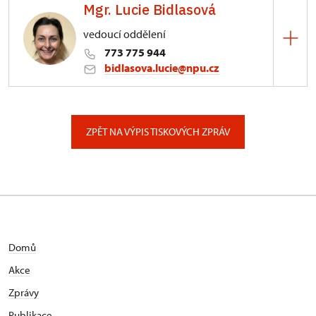
Mgr. Lucie Bidlasová
3/, Sychrov 3
vedoucí oddělení
773 775 944
bidlasova.lucie@npu.cz
ÚPS na Sychrově
Zámecký park 1/, Slatiňany
ZPĚT NA VÝPIS TISKOVÝCH ZPRÁV
Domů
Akce
Zprávy
Publikace