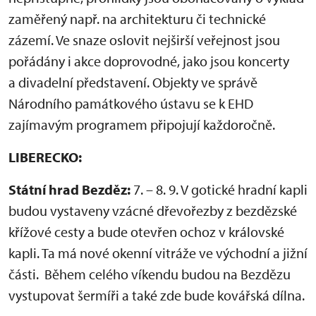
zaměřený např. na architekturu či technické
zázemí. Ve snaze oslovit nejširší veřejnost jsou
pořádány i akce doprovodné, jako jsou koncerty
a divadelní představení. Objekty ve správě
Národního památkového ústavu se k EHD
zajímavým programem připojují každoročně.
LIBERECKO:
Státní hrad Bezděz:
7. – 8. 9. V gotické hradní kapli
budou vystaveny vzácné dřevořezby z bezdězské
křížové cesty a bude otevřen ochoz v královské
kapli. Ta má nové okenní vitráže ve východní a jižní
části. Během celého víkendu budou na Bezdězu
vystupovat šermíři a také zde bude kovářská dílna.