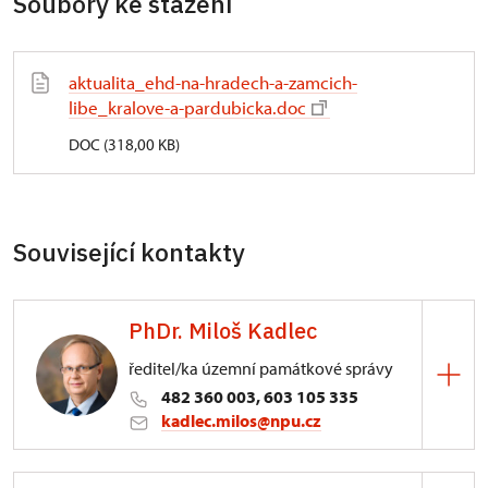
Soubory ke stažení
aktualita_ehd-na-hradech-a-zamcich-
libe_kralove-a-pardubicka.doc
DOC (318,00 KB)
Související kontakty
PhDr. Miloš Kadlec
ředitel/ka územní památkové správy
482 360 003, 603 105 335
kadlec.milos@npu.cz
ÚPS na Sychrově