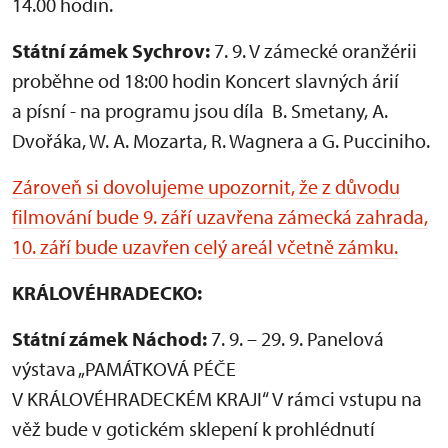
14.00 hodin.
Státní zámek Sychrov:
7. 9. V zámecké oranžérii
proběhne od 18:00 hodin Koncert slavných árií
a písní - na programu jsou díla B. Smetany, A.
Dvořáka, W. A. Mozarta, R. Wagnera a G. Pucciniho.
Zároveň si dovolujeme upozornit, že z důvodu
filmování bude 9. září uzavřena zámecká zahrada,
10. září bude uzavřen celý areál včetně zámku.
KRÁLOVÉHRADECKO:
Státní zámek Náchod:
7. 9. – 29. 9. Panelová
výstava „PAMÁTKOVÁ PÉČE
V KRÁLOVÉHRADECKÉM KRAJI“ V rámci vstupu na
věž bude v gotickém sklepení k prohlédnutí