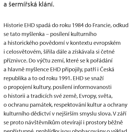
a šermířská klání.
Historie EHD spadá do roku 1984 do Francie, odkud
se tato myšlenka – posílení kulturního
a historického povědomí v kontextu evropském
i celosvětovém, šířila dále a získávala si četné
příznivce. Do výčtu zemí, které se k pořádání
a hlavně myšlence EHD připojily, patří i Česká
republika a to od roku 1991. EHD se snaží
o propojení kultury, posílení informovanosti
o historii a tradicích své země, Evropy, světa,
o ochranu památek, respektování kultur a ochrany
kulturního dědictví v nejširším smyslu slova. V září
se proto návštěvníkům otevírají i prostory běžně
nepřístupné, prohlídky jsou obohacovány o výklad