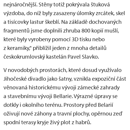
nejnáročnější. Stěny totiž pokrývala štuková
výzdoba, do níž byly zasazeny úlomky zrcátek, skel
a tisícovky lastur škeblí. Na základě dochovaných
fragmentů jsme doplnili zhruba 800 kopií mušlí,
které byly vyrobeny pomocí 3D tisku nebo
z keramiky," přiblížil jeden z mnoha detailů
českokrumlovský kastelán Pavel Slavko.
V novodobých prostorách, které dosud využívalo
Jihočeské divadlo jako šatny, vznikla expoziční část
věnovaná historickému vývoji zámecké zahrady
a stavebnímu vývoji Bellarie. Výrazné úpravy se
dotkly i okolního terénu. Prostory před Belarií
oživují nové záhony a travní plochy, opěrnou zeď
spodní terasy kryje živý plot z habrů.