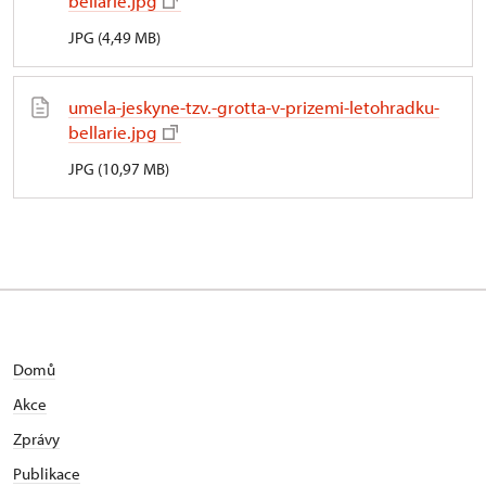
bellarie.jpg
JPG (4,49 MB)
umela-jeskyne-tzv.-grotta-v-prizemi-letohradku-
bellarie.jpg
JPG (10,97 MB)
Domů
Akce
Zprávy
Publikace