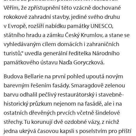
Věřím, že zpřístupnění této vzácně dochované
rokokové zahradní stavby, jediné svého druhu
v Evropě, rozšíří nabídku památky UNESCO,
státního hradu a zámku Český Krumlov, a stane se
vyhledávaným cílem domácích i zahraničních
turistů," uvedla generální ředitelka Národního
památkového ústavu Naďa Goryczková.
Budova Bellarie na první pohled upoutá novým
barevným řešením fasády. Smaragdově zelenou
barvu odhalil pečlivý restaurátorský i stavebně-
historický průzkum nejenom na fasádě, ale i na
ostatních dřevěných prvcích včetně šindelové
střechy. Tu korunují dvě ozdobné vázy, z nichž
jedna ukrývá časovou kapsli s poselstvím pro příští