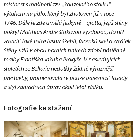
místnost s mašinerií tzv. „kouzelného stolku“ –
výtahem na jídlo, který byl zhotoven již v roce
1746. Dále je zde umělá jeskyně – grotta, jejíž stěny
pokryl Matthias André štukovou výzdobou, do níž
zasadil také tisíce lastur škeblí, úlomků skel a zrcátek.
Stěny sálů v obou horních patrech zdobí nástěnné
malby Františka Jakuba Prokyše. V následujících
stoletích se Bellarie nedotkly žádné výraznější
přestavby, proměňovala se pouze barevnost fasády
a styl zahradních úprav okolí letohrádku.
Fotografie ke stažení