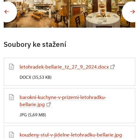
Soubory ke stažení
letohradek-bellarie_tz_27_9_2024.docx
DOCX (35,53 KB)
barokni-kuchyne-v-prizemi-letohradku-
bellarie.jpg
JPG (5,69 MB)
kouzleny-stul-v-jidelne-letohradku-bellarie.jpg