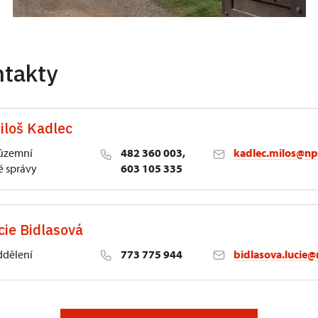
ntakty
iloš Kadlec
 územní
482 360 003,
kadlec.milos@np
 správy
603 105 335
cie Bidlasová
ddělení
773 775 944
bidlasova.lucie@
 Slatiňany