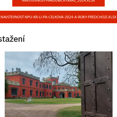
NAVSTEVNOST-PARDUBICKYKRAJ_2024.XLSX
NAVSTEVNOST-NPU-KR-LI-PA-CELKOVA-2024-A-ROKY-PREDCHOZI.XLSX
stažení