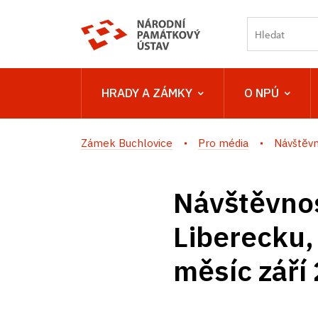
HRADY A ZÁMKY
O NPÚ
Zámek Buchlovice
Pro média
Návštěvn
Návštěvnos
Liberecku,
měsíc září