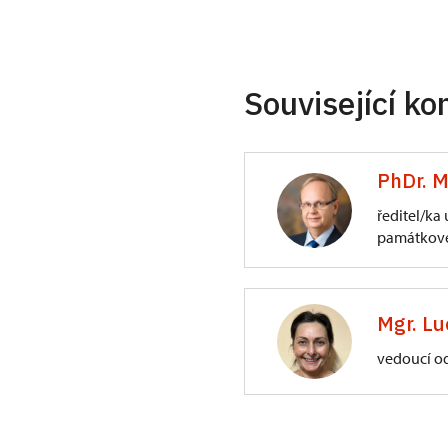
Související ko
PhDr. M
ředitel/ka
památkové
ÚPS na Sychrově
3/, Sychrov 3
Mgr. Lu
vedoucí o
ÚPS na Sychrově
Zámecký park 1/,