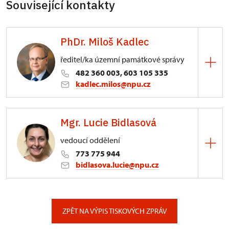
Související kontakty
PhDr. Miloš Kadlec
ředitel/ka územní památkové správy
482 360 003, 603 105 335
kadlec.milos@npu.cz
ÚPS na Sychrově
Mgr. Lucie Bidlasová
3/, Sychrov 3
vedoucí oddělení
773 775 944
bidlasova.lucie@npu.cz
ÚPS na Sychrově
Zámecký park 1/, Slatiňany
ZPĚT NA VÝPIS TISKOVÝCH ZPRÁV