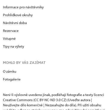
Informace pro návštěvníky
Prohlídkové okruhy
Návštěvní doba
Rezervace
Vstupné
Tipy na výlety
MOHLO BY VÁS ZAJÍMAT
O zámku
Fotogalerie
Není-li výslovně uvedeno jinak, podléhají fotografie a texty
licenci
Creative Commons
(CC BY-NC-ND 3.0 CZ) (Uveďte autora |
Neužívejte dílo komerčně | Nezasahujte do díla). Při užití obsahu