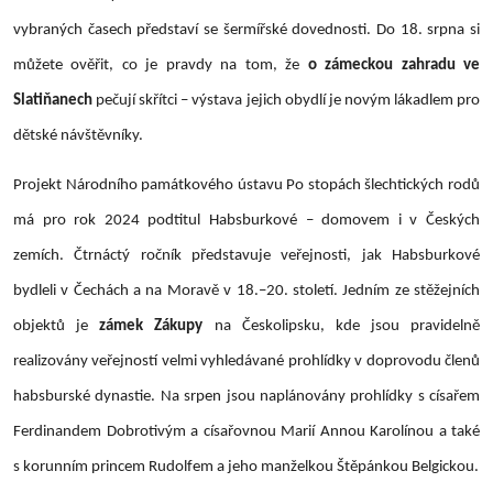
vybraných časech představí se šermířské dovednosti. Do 18. srpna si
můžete ověřit, co je pravdy na tom, že
o zámeckou zahradu ve
Slatiňanech
pečují skřítci – výstava jejich obydlí je novým lákadlem pro
dětské návštěvníky.
Projekt Národního památkového ústavu Po stopách šlechtických rodů
má pro rok 2024 podtitul Habsburkové – domovem i v Českých
zemích. Čtrnáctý ročník představuje veřejnosti, jak Habsburkové
bydleli v Čechách a na Moravě v 18.–20. století. Jedním ze stěžejních
objektů je
zámek Zákupy
na Českolipsku, kde jsou pravidelně
realizovány veřejností velmi vyhledávané prohlídky v doprovodu členů
habsburské dynastie. Na srpen jsou naplánovány prohlídky s císařem
Ferdinandem Dobrotivým a císařovnou Marií Annou Karolínou a také
s korunním princem Rudolfem a jeho manželkou Štěpánkou Belgickou.