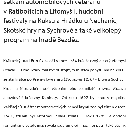
setkání automobilových veteránů
v Ratibořicích a Litomyšli, hudební
festivaly na Kuksu a Hrádku u Nechanic,
Skotské hry na Sychrově a také velkolepý
program na hradě Bezděz.
Královský hrad Bezděz
založil v roce 1264 král železný a zlatý Přemysl
Otakar II. Hrad, který měl být důstojným místem pobytu našich králů,
se stal krátce po Přemyslově smrti (
26. srpna 1278)
v bitvě u Suchých
Krut na Moravském poli vězením jeho sedmiletého syna Václava
a ovdovělé královny Kunhuty. Od roku 1627 byl hrad v majetku
Valdštejnů. Klášter montserratských benediktýnů zde byl zřízen v roce
1661, zrušen byl reformou císaře Josefa II. roku 1785. V období
romantismu se zde inspirovala řada umělců, mezi něž patřil také básník