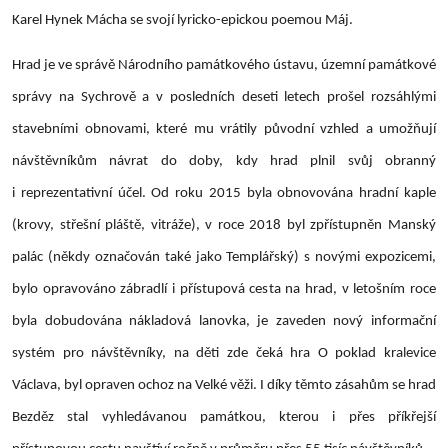
Karel Hynek Mácha se svojí lyricko-epickou poemou Máj.
Hrad je ve správě Národního památkového ústavu, územní památkové
správy na Sychrově a v posledních deseti letech prošel rozsáhlými
stavebními obnovami, které mu vrátily původní vzhled a umožňují
návštěvníkům návrat do doby, kdy hrad plnil svůj obranný
i reprezentativní účel. Od roku 2015 byla obnovována hradní kaple
(krovy, střešní pláště, vitráže), v roce 2018 byl zpřístupněn Manský
palác (někdy označován také jako Templářský) s novými expozicemi,
bylo opravováno zábradlí i přístupová cesta na hrad, v letošním roce
byla dobudována nákladová lanovka, je zaveden nový informační
systém pro návštěvníky, na děti zde čeká hra O poklad kralevice
Václava, byl opraven ochoz na Velké věži. I díky těmto zásahům se hrad
Bezděz stal vyhledávanou památkou, kterou i přes příkřejší