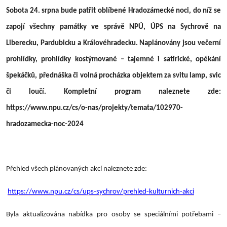
Sobota 24. srpna bude patřit oblíbené Hradozámecké noci, do níž se
zapojí všechny památky ve správě NPÚ, ÚPS na Sychrově na
Liberecku, Pardubicku a Královéhradecku. Naplánovány jsou večerní
prohlídky, prohlídky kostýmované – tajemné i satirické, opékání
špekáčků, přednáška či volná procházka objektem za svitu lamp, svic
či loučí. Kompletní program naleznete zde:
https://www.npu.cz/cs/o-nas/projekty/temata/102970-
hradozamecka-noc-2024
Přehled všech plánovaných akcí naleznete zde:
https://www.npu.cz/cs/ups-sychrov/prehled-kulturnich-akci
Byla aktualizována nabídka pro osoby se speciálními potřebami –