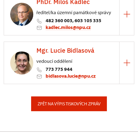
PhDr. Miloš Kadlec
ředitel/ka územní památkové správy
482 360 003, 603 105 335
kadlec.milos@npu.cz
ÚPS na Sychrově
Mgr. Lucie Bidlasová
3/, Sychrov 3
vedoucí oddělení
773 775 944
bidlasova.lucie@npu.cz
ÚPS na Sychrově
Zámecký park 1/, Slatiňany
ZPĚT NA VÝPIS TISKOVÝCH ZPRÁV