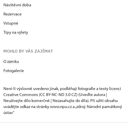
Návštěvní doba
Rezervace
Vstupné
Tipy na výlety
MOHLO BY VÁS ZAJÍMAT
O zámku
Fotogalerie
Není-li výslovně uvedeno jinak, podléhají fotografie a texty
licenci
Creative Commons
(CC BY-NC-ND 3.0 CZ) (Uveďte autora |
Neužívejte dílo komerčně | Nezasahujte do díla). Při užití obsahu
uvádějte odkaz na stránky www.npu.cz a „zdroj: Národní památkový
ústav“