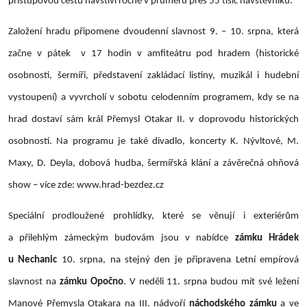
přístupovou cestu navštíví ročně v průměru přes 55 tisíc návštěvníků.
Založení hradu připomene dvoudenní slavnost 9. – 10. srpna, která
začne v pátek v 17 hodin v amfiteátru pod hradem (historické
osobnosti, šermíři, představení zakládací listiny, muzikál i hudební
vystoupení) a vyvrcholí v sobotu celodenním programem, kdy se na
hrad dostaví sám král Přemysl Otakar II. v doprovodu historických
osobností. Na programu je také divadlo, koncerty K. Nývltové, M.
Maxy, D. Deyla, dobová hudba, šermířská klání a závěrečná ohňová
show – více zde: www.hrad-bezdez.cz
Speciální prodloužené prohlídky, které se věnují i exteriérům
a přilehlým zámeckým budovám jsou v nabídce
zámku Hrádek
u Nechanic
10. srpna, na stejný den je připravena Letní empírová
slavnost na
zámku Opočno
. V neděli 11. srpna budou mít své ležení
Manové Přemysla Otakara na III. nádvoří
náchodského zámku
a ve