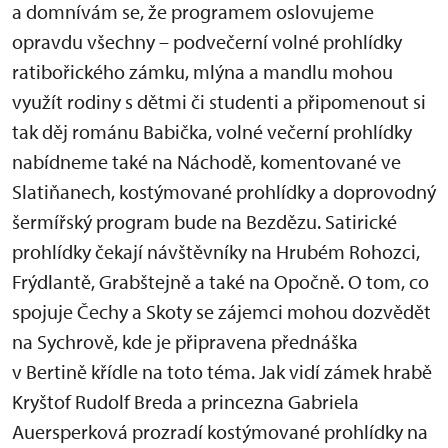
a domnívám se, že programem oslovujeme
opravdu všechny – podvečerní volné prohlídky
ratibořického zámku, mlýna a mandlu mohou
využít rodiny s dětmi či studenti a připomenout si
tak děj románu Babička, volné večerní prohlídky
nabídneme také na Náchodě, komentované ve
Slatiňanech, kostýmované prohlídky a doprovodný
šermířský program bude na Bezdězu. Satirické
prohlídky čekají návštěvníky na Hrubém Rohozci,
Frýdlantě, Grabštejně a také na Opočně. O tom, co
spojuje Čechy a Skoty se zájemci mohou dozvědět
na Sychrově, kde je připravena přednáška
v Bertině křídle na toto téma. Jak vidí zámek hrabě
Kryštof Rudolf Breda a princezna Gabriela
Auersperková prozradí kostýmované prohlídky na