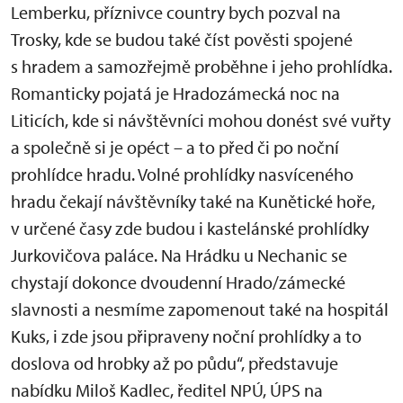
Lemberku, příznivce country bych pozval na
Trosky, kde se budou také číst pověsti spojené
s hradem a samozřejmě proběhne i jeho prohlídka.
Romanticky pojatá je Hradozámecká noc na
Liticích, kde si návštěvníci mohou donést své vuřty
a společně si je opéct – a to před či po noční
prohlídce hradu. Volné prohlídky nasvíceného
hradu čekají návštěvníky také na Kunětické hoře,
v určené časy zde budou i kastelánské prohlídky
Jurkovičova paláce. Na Hrádku u Nechanic se
chystají dokonce dvoudenní Hrado/zámecké
slavnosti a nesmíme zapomenout také na hospitál
Kuks, i zde jsou připraveny noční prohlídky a to
doslova od hrobky až po půdu“, představuje
nabídku Miloš Kadlec, ředitel NPÚ, ÚPS na