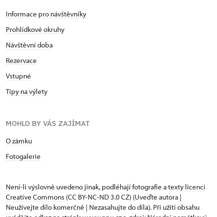
Informace pro návštěvníky
Prohlídkové okruhy
Návštěvní doba
Rezervace
Vstupné
Tipy na výlety
MOHLO BY VÁS ZAJÍMAT
O zámku
Fotogalerie
Není-li výslovně uvedeno jinak, podléhají fotografie a texty
licenci
Creative Commons
(CC BY-NC-ND 3.0 CZ) (Uveďte autora |
Neužívejte dílo komerčně | Nezasahujte do díla). Při užití obsahu