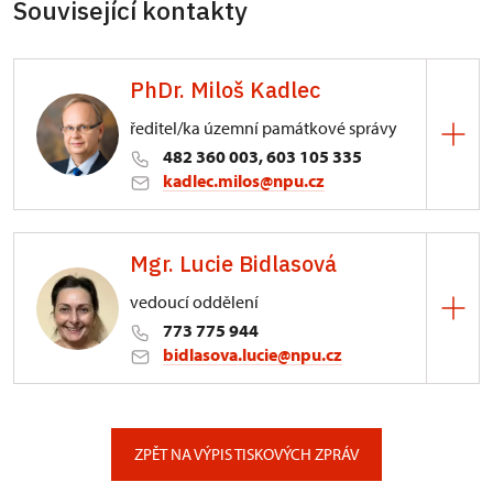
Související kontakty
PhDr. Miloš Kadlec
ředitel/ka územní památkové správy
482 360 003, 603 105 335
kadlec.milos@npu.cz
ÚPS na Sychrově
Mgr. Lucie Bidlasová
3/, Sychrov 3
vedoucí oddělení
773 775 944
bidlasova.lucie@npu.cz
ÚPS na Sychrově
Zámecký park 1/, Slatiňany
ZPĚT NA VÝPIS TISKOVÝCH ZPRÁV