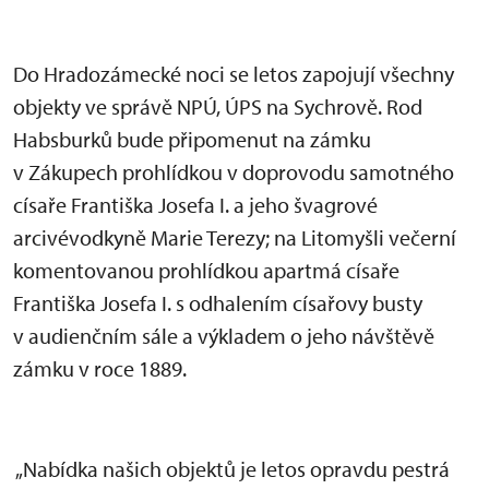
Do Hradozámecké noci se letos zapojují všechny
objekty ve správě NPÚ, ÚPS na Sychrově. Rod
Habsburků bude připomenut na zámku
v Zákupech prohlídkou v doprovodu samotného
císaře Františka Josefa I. a jeho švagrové
arcivévodkyně Marie Terezy; na Litomyšli večerní
komentovanou prohlídkou apartmá císaře
Františka Josefa I. s odhalením císařovy busty
v audienčním sále a výkladem o jeho návštěvě
zámku v roce 1889.
„Nabídka našich objektů je letos opravdu pestrá