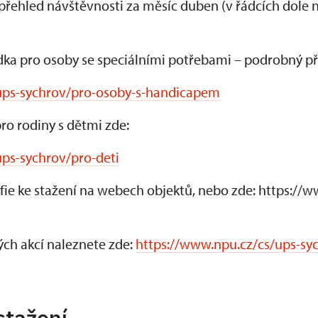
 přehled návštěvnosti za měsíc duben (v řádcích dole 
dka pro osoby se speciálními potřebami – podrobný př
ups-sychrov/pro-osoby-s-handicapem
ro rodiny s dětmi zde:
ps-sychrov/pro-deti
afie ke stažení na webech objektů, nebo zde: https://
ch akcí naleznete zde:
https://www.npu.cz/cs/ups-sy