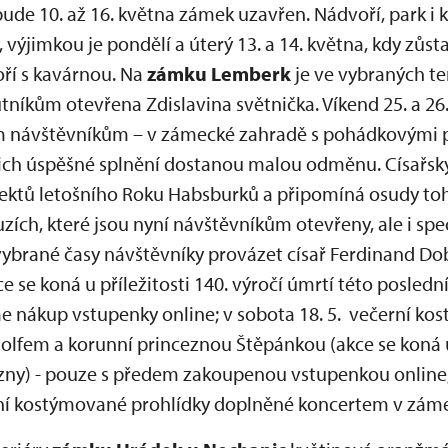
bude 10. až 16. května zámek uzavřen. Nádvoří, park i
 výjimkou je pondělí a úterý 13. a 14. května, kdy zů
oří s kavárnou. Na
zámku Lemberk
je ve vybraných t
tníkům otevřena Zdislavina světnička. Víkend 25. a 26
m návštěvníkům – v zámecké zahradě s pohádkovými 
jejich úspěšné splnění dostanou malou odměnu. Císařs
jektů letošního Roku Habsburků a připomíná osudy t
ích, které jsou nyní návštěvníkům otevřeny, ale i spe
vybrané časy návštěvníky provázet císař Ferdinand Do
e se koná u příležitosti 140. výročí úmrtí této posled
e nákup vstupenky online; v sobota 18. 5. večerní ko
lfem a korunní princeznou Štěpánkou (akce se koná u p
zny) - pouze s předem zakoupenou vstupenkou online; 
vní kostýmované prohlídky doplněné koncertem v záme