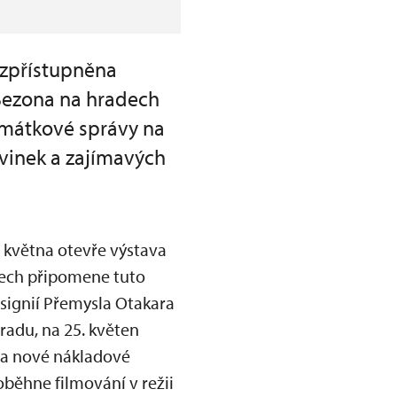
 zpřístupněna
 Sezona na hradech
mátkové správy na
ovinek a zajímavých
. května otevře výstava
nelech připomene tuto
signií Přemysla Otakara
hradu, na 25. květen
ba nové nákladové
oběhne filmování v režii