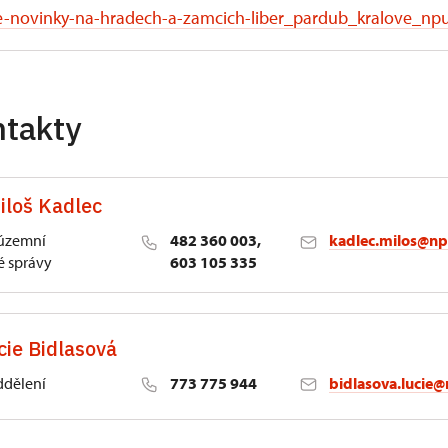
e-novinky-na-hradech-a-zamcich-liber_pardub_kralove_np
ntakty
iloš Kadlec
 územní
482 360 003,
kadlec.milos@np
 správy
603 105 335
cie Bidlasová
ddělení
773 775 944
bidlasova.lucie@