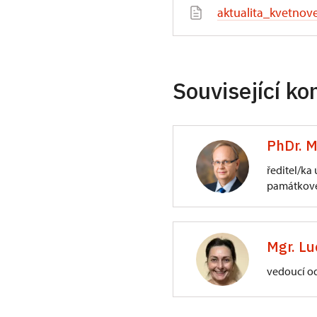
aktualita_kvetnov
Související ko
PhDr. M
ředitel/ka
památkové
ÚPS na Sychrově
3/, Sychrov 3
Mgr. Lu
vedoucí o
ÚPS na Sychrově