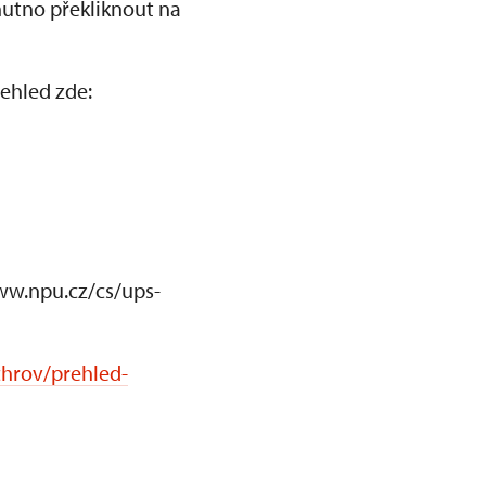
nutno překliknout na
ehled zde:
www.npu.cz/cs/ups-
chrov/prehled-