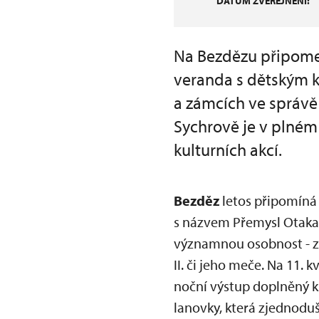
DATUM ZVEŘEJNĚNÍ:
Na Bezdězu připomen
veranda s dětským k
a zámcích ve správ
Sychrově je v plném
kulturních akcí.
Bezděz
letos připomíná 
s názvem Přemysl Otakar I
významnou osobnost - za
II. či jeho meče. Na 11.
noční výstup doplněný 
lanovky, která zjednodu