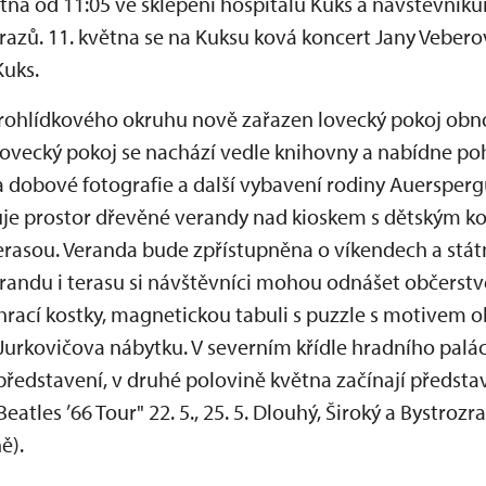
větna od 11:05 ve sklepení hospitálu Kuks a návštěvní
azů. 11. května se na Kuksu ková koncert Jany Veberov
uks.
rohlídkového okruhu nově zařazen lovecký pokoj obn
ovecký pokoj se nachází vedle knihovny a nabídne po
na dobové fotografie a další vybavení rodiny Auersperg
uje prostor dřevěné verandy nad kioskem s dětským 
rasou. Veranda bude zpřístupněna o víkendech a státn
randu i terasu si návštěvníci mohou odnášet občerstv
rací kostky, magnetickou tabuli s puzzle s motivem ob
í Jurkovičova nábytku. V severním křídle hradního palác
edstavení, v druhé polovině května začínají předsta
les ’66 Tour" 22. 5., 25. 5. Dlouhý, Široký a Bystrozrak
ě).