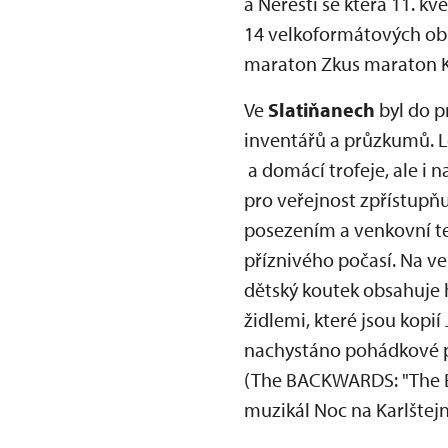
a Neřesti se která 11. k
14 velkoformátových obr
maraton Zkus maraton K
Ve
Slatiňanech
byl do p
inventářů a průzkumů. L
a domácí trofeje, ale i 
pro veřejnost zpřístupň
posezením a venkovní te
příznivého počasí. Na ve
dětský koutek obsahuje h
židlemi, které jsou kopi
nachystáno pohádkové př
(The BACKWARDS: "The Beat
muzikál Noc na Karlštejn