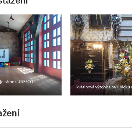
stažení
oč je zámek UNESCO
květinová výzdoba na Hrádku 
ažení