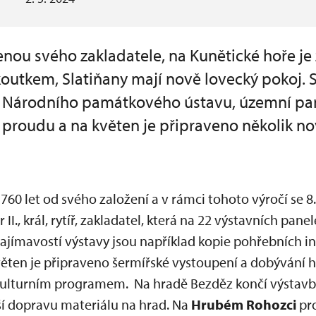
ou svého zakladatele, na Kunětické hoře je
outkem, Slatiňany mají nově lovecký pokoj.
ě Národního památkového ústavu, územní pa
 proudu a na květen je připraveno několik n
760 let od svého založení a v rámci tohoto výročí se 8
I., král, rytíř, zakladatel, která na 22 výstavních pa
jímavostí výstavy jsou například kopie pohřebních in
 květen je připraveno šermířské vystoupení a dobývání 
kulturním programem. Na hradě Bezděz končí výstav
ší dopravu materiálu na hrad. Na
Hrubém Rohozci
pr