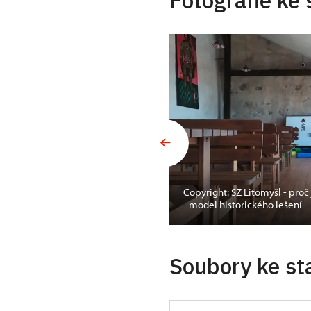
Fotografie ke 
Copyright: SZ Litomyšl - pr
- model historického lešení
Soubory ke st