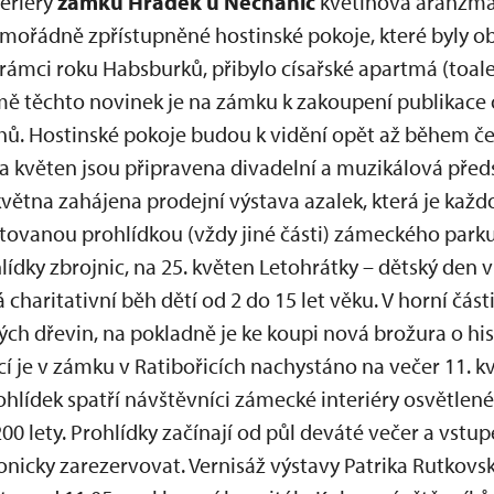
teriéry
zámku Hrádek u Nechanic
květinová aranžmá
imořádně zpřístupněné hostinské pokoje, které byly 
 rámci roku Habsburků, přibylo císařské apartmá (toalet
ě těchto novinek je na zámku k zakoupení publikace 
hů. Hostinské pokoje budou k vidění opět až během č
a květen jsou připravena divadelní a muzikálová před
května zahájena prodejní výstava azalek, která je každ
vanou prohlídkou (vždy jiné části) zámeckého parku.
lídky zbrojnic, na 25. květen Letohrátky – dětský den
á charitativní běh dětí od 2 do 15 let věku. V horní čá
ch dřevin, na pokladně je ke koupi nová brožura o his
cí je v zámku v Ratibořicích nachystáno na večer 11. 
ídek spatří návštěvníci zámecké interiéry osvětlené tak
200 lety. Prohlídky začínají od půl deváté večer a vstu
efonicky zarezervovat. Vernisáž výstavy Patrika Rutkov