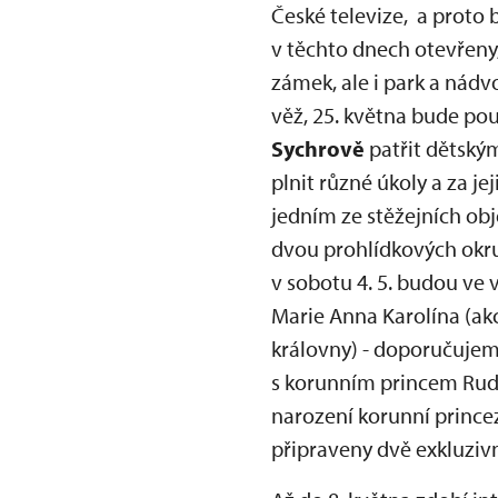
České televize, a proto 
v těchto dnech otevřeny,
zámek, ale i park a nádv
věž, 25. května bude pou
Sychrově
patřit dětský
plnit různé úkoly a za 
jedním ze stěžejních ob
dvou prohlídkových okruz
v sobotu 4. 5. budou ve 
Marie Anna Karolína (akc
královny) - doporučujem
s korunním princem Rudo
narození korunní prince
připraveny dvě exkluzi