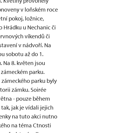
. Květiny provoněly
obnoveny v loňském roce
ní pokoj, ložnice,
o Hrádku u Nechanic či
ervnových víkendů či
stavení v nádvoří. Na
ou sobotu až do 1.
 Na 8. květen jsou
 v zámeckém parku.
sti zámeckého parku byly
torii zámku. Soirée
května - pouze během
, jak je vídali jejich
penky na tuto akci nutno
ského na téma Ctnosti