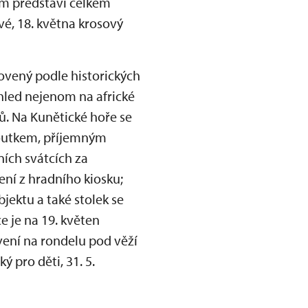
kům představí celkem
é, 18. května krosový
ovený podle historických
hled nejenom na africké
ů. Na Kunětické hoře se
koutkem, příjemným
ích svátcích za
ení z hradního kiosku;
jektu a také stolek se
e je na 19. květen
vení na rondelu pod věží
ý pro děti, 31. 5.