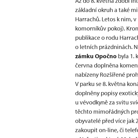
Až do 8. května zdobí in
základní okruh a také m
Harrachů. Letos k nim, v
komorníkův pokoj). Krom
publikace o rodu Harrac
o letních prázdninách. N
zámku Opočno
byla 1. 
června doplněna komento
nabízeny Rozšířené proh
V parku se 8. května kon
doplněny popisy exotický
u vévodkyně za svitu sví
těchto mimořádných prohl
obyvatelé před více jak 
zakoupit on-line, či tel