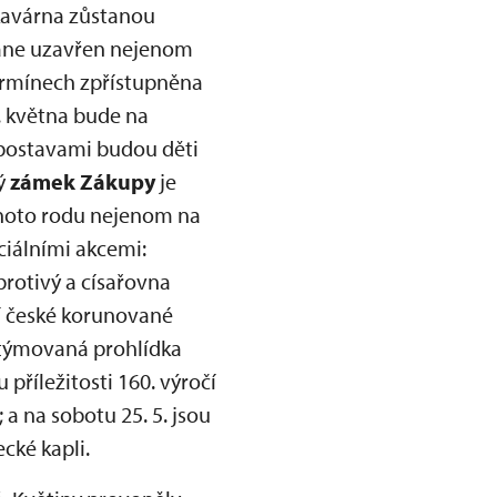
 kavárna zůstanou
stane uzavřen nejenom
ermínech zpřístupněna
. května bude na
postavami budou děti
ký
zámek Zákupy
je
ohoto rodu nejenom na
ciálními akcemi:
brotivý a císařovna
ní české korunované
stýmovaná prohlídka
říležitosti 160. výročí
a na sobotu 25. 5. jsou
cké kapli.