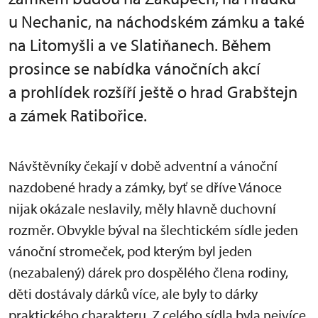
u Nechanic, na náchodském zámku a také
na Litomyšli a ve Slatiňanech. Během
prosince se nabídka vánočních akcí
a prohlídek rozšíří ještě o hrad Grabštejn
a zámek Ratibořice.
Návštěvníky čekají v době adventní a vánoční
nazdobené hrady a zámky, byť se dříve Vánoce
nijak okázale neslavily, měly hlavně duchovní
rozměr. Obvykle býval na šlechtickém sídle jeden
vánoční stromeček, pod kterým byl jeden
(nezabalený) dárek pro dospělého člena rodiny,
děti dostávaly dárků více, ale byly to dárky
praktického charakteru. Z celého sídla byla nejvíce