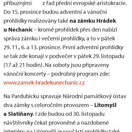
příbuznými z řad přední evropské aristokracie.
Do 15. prosince budou adventní a vánoční
prohlídky realizovány také
na zámku Hrádek
u Nechanic
– kromě prohlídek přes den nabízí
správa zámku i večerní prohlídky, a to v pátek
29. 11., 6. a 13. prosince. První adventní prohlídky
se tak zde konají v podvečer v pátek 29. listopadu
(17 až 21 hodin). Na soboty jsou připraveny
vánoční koncerty – podrobný program zde:
www.zamek-hradekunechanic.cz
Na Pardubicku spravuje Národní památkový ústav
dva zámky s celoročním provozem –
Litomyšl
a Slatiňany
. I zde budou od 30. listopadu
návštěvníky čekat provoněné a nazdobené
interiéry, na Litomyšli je součástí prohlídky také