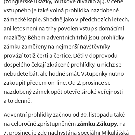
(žongléřské ukázky, loutkové divadlo aj.). V ceně
vstupného je také volná prohlídka nazdobené
zámecké kaple. Shodně jako v předchozích letech,
ani letos není na trhy povolen vstup s domácími
mazlíčky. Během adventních trhů jsou prohlídky
zámku zaměřeny na nejmenší návštěvníky –
provází totiž čerti a čertice. Děti v doprovodu
dospělého čekají zkrácené prohlídky, u nichž se
nebudete bát, ale hodně smát. Vstupenky nutno
zakoupit předem on-line. Od 2. prosince se
nazdobený zámek opět otevře široké veřejnosti
a to denně.
Adventní prohlídky začnou od 30. listopadu také
na celoročně zpřístupněném
zámku Zákupy
, na
7. prosinec je zde nachystána speciální Mikulášská