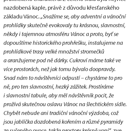
nazdobená kaple, právě z důvodu křesťanského
základu Vánoc.
„Snažíme se, aby adventní a vánoční
prohlídky skutečně evokovaly tu krásnou, slavnostní,
někdy i tajemnou atmosféru Vánoc a proto, byť se
dopouštíme historického prohřešku, instalujeme na
prohlídkové trasy velké množství stromečků
a aranžujeme pod ně dárky. Cukroví máme také ve
více prostorách, než jak tomu bývalo doopravdy.
Snad nám to návštěvníci odpustí – chystáme to pro
ně, pro ten slavnostní, hezký zážitek. Prostíráme
i slavnostní tabule, aby měl návštěvník pocit, že
prožívá skutečnou oslavu Vánoc na šlechtickém sídle.
Chybět nebude ani tradiční vánoční výzdoba, což
jsou jablíčka dozdobená kořením a různé pyramidy
ze sušeného ovoce, takže prostory krásně voní“
, zve