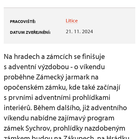
Litice
PRACOVIŠTĚ:
21. 11. 2024
DATUM ZVEŘEJNĚNÍ:
Na hradech a zámcích se finišuje
s adventní výzdobou - o víkendu
proběhne Zámecký jarmark na
opočenském zámku, kde také začínají
s prvními adventními prohlídkami
interiérů. Během dalšího, již adventního
víkendu nabídne zajímavý program
zámek Sychrov, prohlídky nazdobeným
zámkem budou na Zákupech, na Hrádku