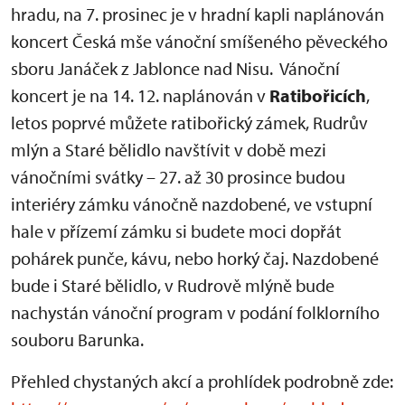
hradu, na 7. prosinec je v hradní kapli naplánován
koncert Česká mše vánoční smíšeného pěveckého
sboru Janáček z Jablonce nad Nisu. Vánoční
koncert je na 14. 12. naplánován v
Ratibořicích
,
letos poprvé můžete ratibořický zámek, Rudrův
mlýn a Staré bělidlo navštívit v době mezi
vánočními svátky – 27. až 30 prosince budou
interiéry zámku vánočně nazdobené, ve vstupní
hale v přízemí zámku si budete moci dopřát
pohárek punče, kávu, nebo horký čaj. Nazdobené
bude i Staré bělidlo, v Rudrově mlýně bude
nachystán vánoční program v podání folklorního
souboru Barunka.
Přehled chystaných akcí a prohlídek podrobně zde: