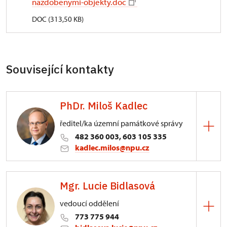
nazdobenymi-objekty.doc
DOC (313,50 KB)
Související kontakty
PhDr. Miloš Kadlec
ředitel/ka územní památkové správy
482 360 003, 603 105 335
kadlec.milos@npu.cz
ÚPS na Sychrově
Mgr. Lucie Bidlasová
3/, Sychrov 3
vedoucí oddělení
773 775 944