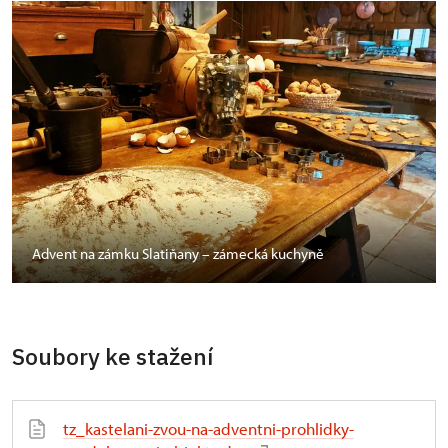
Advent na zámku Slatiňany – zámecká kuchyně
Soubory ke stažení
tz_kastelani-zvou-na-adventni-prohlidky-