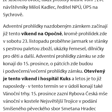
návštěvníky Miloš Kadlec, ředitel NPÚ, ÚPS na
Sychrově.
Adventní prohlídky nazdobeným zámkem začínají
již tento
víkend na Opočně
, kromě prohlídek zde
v sobotu 23. listopadu proběhne jarmark se stánky
s pestrou paletou zboží, ukázky řemesel, dílničky
pro děti a další. Adventní prohlídky zámku se zde
konají do 15. prosince, o pátcích zde budou
i podvečerní/večerní prohlídky zámku.
Otevřený
je tento víkend i hospitál Kuks
a letos je to již
naposledy - v tento termín se v údolí konají také
Vánoční trhy. 15. prosince zazní Rybova Česká mše
vánoční v kostele Nejsvětější Trojice v podání
Smíšeného pěveckého sbor Smetana Hradec