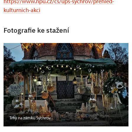
https://www.npu.cz/cs/ups-sychrov/prehled-
kulturnich-akci
Fotografie ke stažení
Trhy na zámku Sychrov