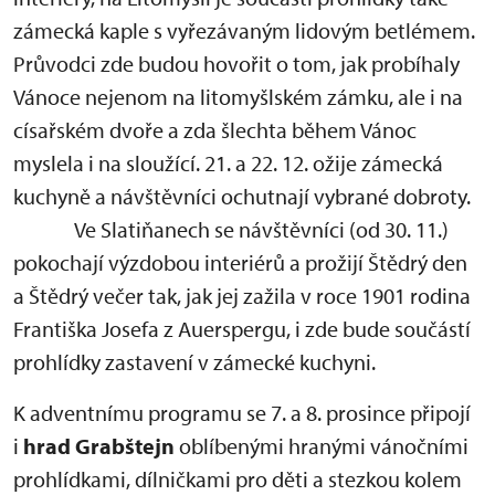
zámecká kaple s vyřezávaným lidovým betlémem.
Průvodci zde budou hovořit o tom, jak probíhaly
Vánoce nejenom na litomyšlském zámku, ale i na
císařském dvoře a zda šlechta během Vánoc
myslela i na sloužící. 21. a 22. 12. ožije zámecká
kuchyně a návštěvníci ochutnají vybrané dobroty.
Ve Slatiňanech se návštěvníci (od 30. 11.)
pokochají výzdobou interiérů a prožijí Štědrý den
a Štědrý večer tak, jak jej zažila v roce 1901 rodina
Františka Josefa z Auerspergu, i zde bude součástí
prohlídky zastavení v zámecké kuchyni.
K adventnímu programu se 7. a 8. prosince připojí
i
hrad Grabštejn
oblíbenými hranými vánočními
prohlídkami, dílničkami pro děti a stezkou kolem