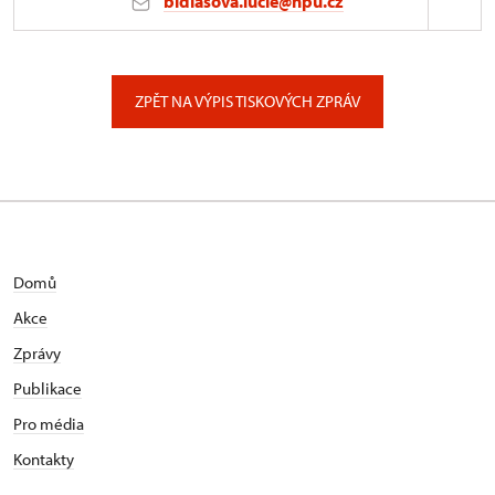
bidlasova.lucie@npu.cz
ÚPS na Sychrově
Zámecký park 1/, Slatiňany
ZPĚT NA VÝPIS TISKOVÝCH ZPRÁV
Domů
Akce
Zprávy
Publikace
Pro média
Kontakty