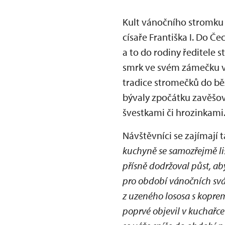
Kult vánočního stromku 
císaře Františka I. Do Če
a to do rodiny ředitele 
smrk ve svém zámečku v 
tradice stromečků do bě
bývaly zpočátku zavěšov
švestkami či hrozinkami
Návštěvníci se zajímají 
kuchyně se samozřejmě liši
přísně dodržoval půst, aby
pro období vánočních svát
z uzeného lososa s kopre
poprvé objevil v kuchařce