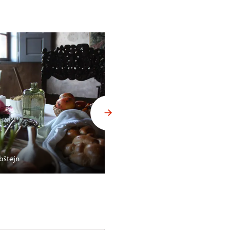
bštejn
Vánoční výzdoba na opočens