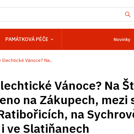
PAMÁTKOVÁ PÉČE
Novinky
y šlechtické Vánoce? Na...
šlechtické Vánoce? Na Š
eno na Zákupech, mezi 
Ratibořicích, na Sychrov
 i ve Slatiňanech