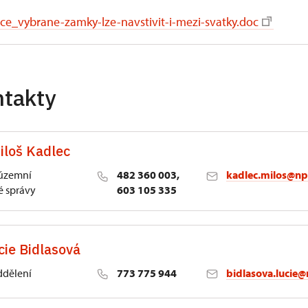
ce_vybrane-zamky-lze-navstivit-i-mezi-svatky.doc
ntakty
iloš Kadlec
 územní
482 360 003,
kadlec.milos@np
 správy
603 105 335
cie Bidlasová
ddělení
773 775 944
bidlasova.lucie@