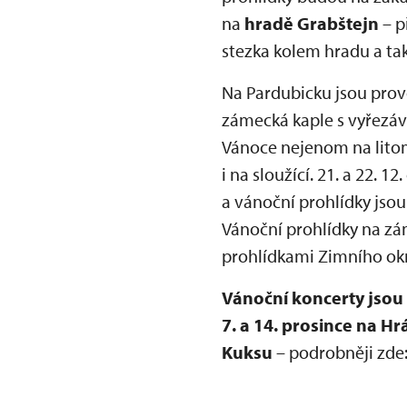
na
hradě Grabštejn
– p
stezka kolem hradu a tak
Na Pardubicku jsou pro
zámecká kaple s vyřezá
Vánoce nejenom na litom
i na sloužící. 21. a 22.
a vánoční prohlídky jsou
Vánoční prohlídky na zá
prohlídkami Zimního ok
Vánoční koncerty jsou 
7. a 14. prosince na H
Kuksu
– podrobněji zde