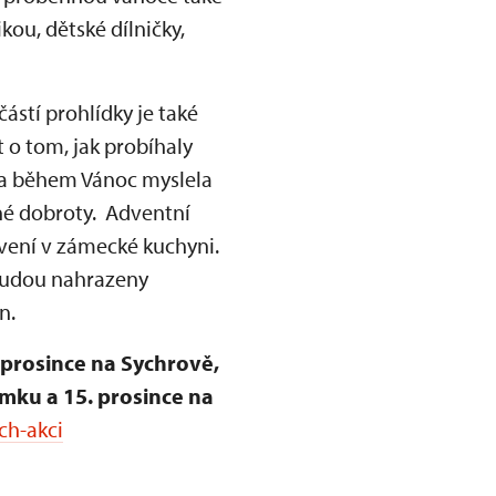
ou, dětské dílničky,
částí prohlídky je také
o tom, jak probíhaly
ta během Vánoc myslela
ané dobroty. Adventní
tavení v zámecké kuchyni.
 budou nahrazeny
n.
 prosince na Sychrově,
ámku a 15. prosince na
ch-akci