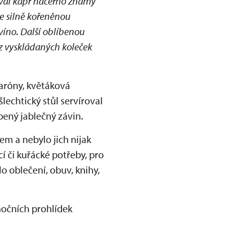
ýval kapr načerno známý
se silně kořeněnou
víno. Další oblíbenou
 z vyskládaných koleček
karóny, květáková
lechtický stůl servíroval
bený jablečný závin.
em a nebylo jich nijak
í či kuřácké potřeby, pro
o oblečení, obuv, knihy,
nočních prohlídek