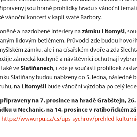
řipraveny jsou hrané prohlídky hradu s vánoční tematik
é vánoční koncert v kapli svaté Barbory.
voněné a nazdobené interiéry na
zámku Litomyšl
, sou
vaným lidovým betlémem. Průvodci zde budou hovořit 
yšlském zámku, ale i na císařském dvoře a zda šlech
 12. ožije zámecká kuchyně a návštěvníci ochutnají vybr
 také ve
Slatiňanech
, i zde je součástí prohlídek zas
mku Slatiňany budou nabízeny do 5. ledna, následně
ruhu, na
Litomyšli
bude vánoční výzdoba po celý lede
připraveny na 7. prosince na hradě Grabštejn, 26.
rádku u Nechanic, na 14. prosince v ratibořickém z
:
https://www.npu.cz/cs/ups-sychrov/prehled-kulturni