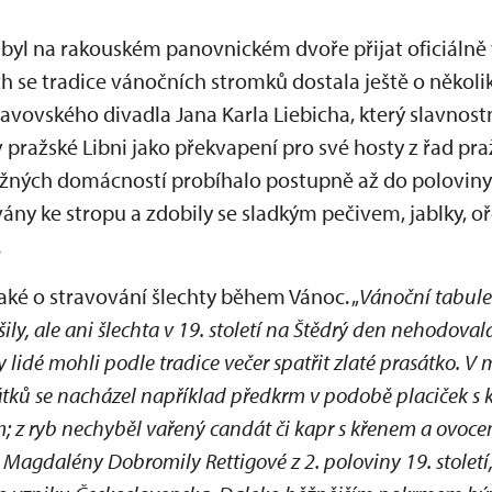
byl na rakouském panovnickém dvoře přijat oficiálně 
ch se tradice vánočních stromků dostala ještě o několik 
stavovského divadla Jana Karla Liebicha, který slavnost
pražské Libni jako překvapení pro své hosty z řad pr
žných domácností probíhalo postupně až do poloviny 1
ány ke stropu a zdobily se sladkým pečivem, jablky, o
.
také o stravování šlechty během Vánoc. „
Vánoční tabule 
ly, ale ani šlechta v 19. století na Štědrý den nehodoval
 lidé mohli podle tradice večer spatřit zlaté prasátko. V
ků se nacházel například předkrm v podobě placiček s kav
m; z ryb nechyběl vařený candát či kapr s křenem a ovoc
 Magdalény Dobromily Rettigové z 2. poloviny 19. století,