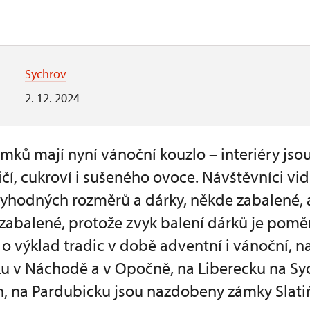
Sychrov
2. 12. 2024
ámků mají nyní vánoční kouzlo – interiéry js
čí, cukroví i sušeného ovoce. Návštěvníci v
tyhodných rozměrů a dárky, někde zabalené, 
zabalené, protože zvyk balení dárků je pomě
o výklad tradic v době adventní i vánoční, n
u v Náchodě a v Opočně, na Liberecku na S
n, na Pardubicku jsou nazdobeny zámky Slatiň