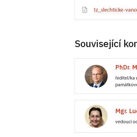
tz_slechticke-vano
Související ko
PhDr. M
ředitel/ka
památkové
ÚPS na Sychrově
3/, Sychrov 3
Mgr. Lu
vedoucí o
ÚPS na Sychrově