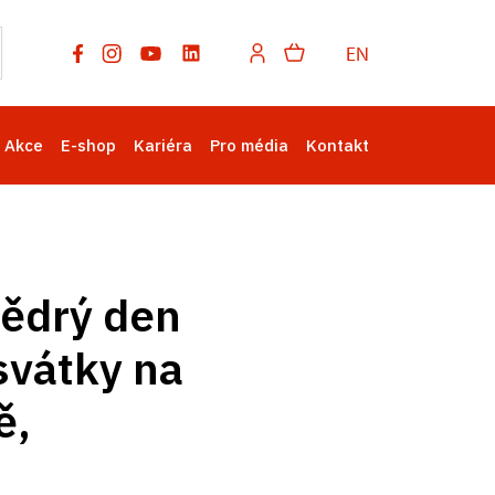
EN
Akce
E-shop
Kariéra
Pro média
Kontakt
tědrý den
svátky na
ě,