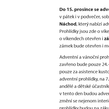
Do 15. prosince se ad
v pátek i v podvečer, so
Náchod
, který nabízí a
Prohlídky jsou zde o vík
o víkendech otevřen i
z
zámek bude otevřen i mez
Adventní a vánoční proh
zavřeno bude pouze 24.-
pouze za asistence kust
adventní prohlídky, na 7
andělé a dětské účastní
v tento den budou adve
změní se nejenom interié
prohlídky budou na záku