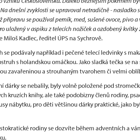
po vzniku Československa. Daleko běžnějším pokrmem b
. Na dnešní zvyklosti se upravoval netradičně - nasladko 
 přípravu se používal perník, med, sušené ovoce, pivo a 
o uložený v aspiku z telecích nožiček a ozdobený kvítky
je Miloš Kadlec, ředitel ÚPS na Sychrově.
ch se podávaly například i pečené telecí ledvinky s ma
 pstruh s holandskou omáčkou. Jako sladká tečka se na š
ovou zavařeninou a strouhaným tvarohem či velmi oblí
ní dárky se nebalily, byly volně položené pod stromečk
ch kruzích knihy, ale také podobizny členů rodiny, psac
sy nábytku, pro děti většinou dárky praktické, jako byl
istokratické rodiny se dozvíte během adventních a vá
ku.