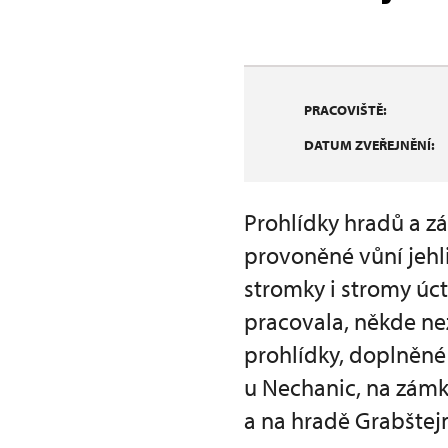
PRACOVIŠTĚ:
DATUM ZVEŘEJNĚNÍ:
Prohlídky hradů a z
provoněné vůní jehli
stromky i stromy úc
pracovala, někde ne
prohlídky, doplněné 
u Nechanic, na zámk
a na hradě Grabštej