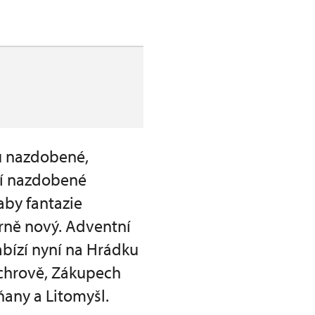
ou nazdobené,
idí nazdobené
aby fantazie
rně nový. Adventní
abízí nyní na Hrádku
ychrově, Zákupech
any a Litomyšl.