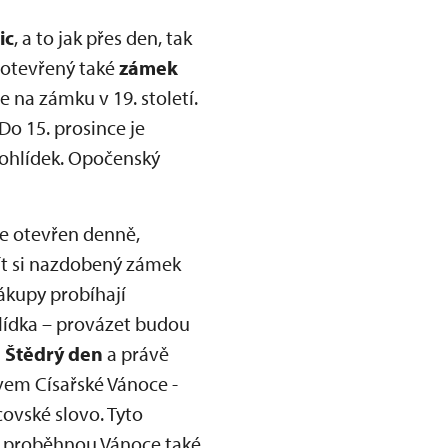
ic
, a to jak přes den, tak
e otevřený také
zámek
e na zámku v 19. století.
Do 15. prosince je
prohlídek. Opočenský
 je otevřen denně,
jít si nazdobený zámek
ákupy probíhají
hlídka – provázet budou
 Štědrý den
a právě
em Císařské Vánoce -
covské slovo. Tyto
. proběhnou Vánoce také