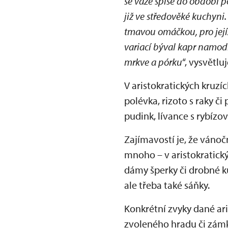
se váže spíše do období 
již ve středověké kuchyni
tmavou omáčkou, pro jejíž
variací býval kapr namodr
mrkve a pórku
“, vysvětlu
V aristokratických kruzí
polévka, rizoto s raky či
pudink, lívance s rybíz
Zajímavostí je, že vánoč
mnoho – v aristokratický
dámy šperky či drobné ku
ale třeba také sáňky.
Konkrétní zvyky dané ar
zvoleného hradu či zám