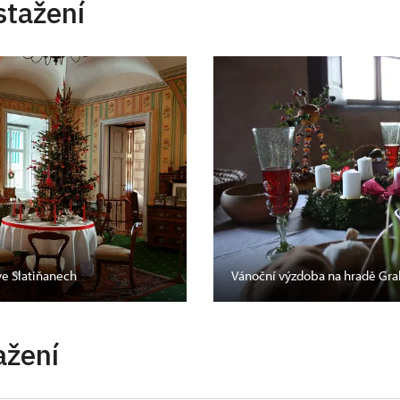
stažení
ve Slatiňanech
Vánoční výzdoba na hradě Gra
ažení