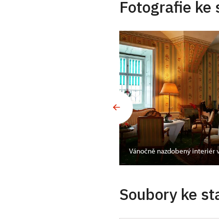
Fotografie ke 
Nechanic
Vánočně nazdobený interiér 
Soubory ke st