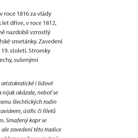
v roce 1816 za vlády
let dříve, v roce 1812,
ně nazdobil vzrostlý
ažské smetánky. Zavedení
9. století. Stromky
řechy, sušenými
aristokratické i lidové
a nijak okázale, neboť se
 menu šlechtických rodin
iárem, ústřic či filetů
em. Smažený kapr se
 ale zavedení této tradice