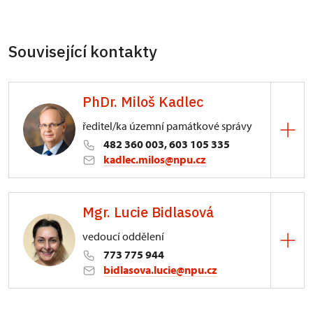
Související kontakty
PhDr. Miloš Kadlec
ředitel/ka územní památkové správy
482 360 003, 603 105 335
kadlec.milos@npu.cz
ÚPS na Sychrově
Mgr. Lucie Bidlasová
3/, Sychrov 3
vedoucí oddělení
773 775 944
bidlasova.lucie@npu.cz
ÚPS na Sychrově