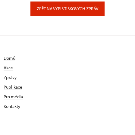
Zámecký park 1/, Slatiňany
ZPĚT NA VÝPIS TISKOVÝCH ZPRÁV
Domů
Akce
Zprávy
Publikace
Pro média
Kontakty