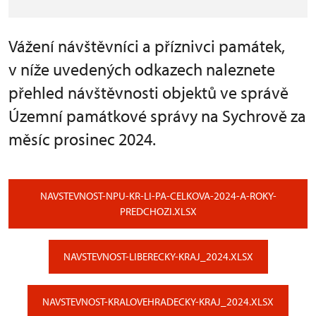
Vážení návštěvníci a příznivci památek,
v níže uvedených odkazech naleznete
přehled návštěvnosti objektů ve správě
Územní památkové správy na Sychrově za
měsíc prosinec 2024.
NAVSTEVNOST-NPU-KR-LI-PA-CELKOVA-2024-A-ROKY-
PREDCHOZI.XLSX
NAVSTEVNOST-LIBERECKY-KRAJ_2024.XLSX
NAVSTEVNOST-KRALOVEHRADECKY-KRAJ_2024.XLSX