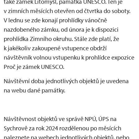
také zámek Litomyšl, památka UNESCO. Ten je
v zimních měsících otevřen od čtvrtka do soboty.
V lednu se zde konají prohlídky vánočně
nazdobeného zámku, od února je k dispozici
prohlídka Zimního okruhu. Stále zde platí, že
k jakékoliv zakoupené vstupence obdrží
návštěvník volnou vstupenku k prohlídce expozice
Proč je zámek UNESCO.
Návštěvní doba jednotlivých objektů je uvedena
na webu dané památky.
Návštěvnost objektů ve správě NPÚ, ÚPS na
Sychrově za rok 2024 rozdělenou po měsících
naleznete na webech jednotlivých objektů, nebo