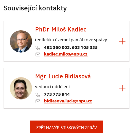
Související kontakty
PhDr. Miloš Kadlec
ředitel/ka územní památkové správy
482 360 003, 603 105 335
kadlec.milos@npu.cz
ÚPS na Sychrově
Mgr. Lucie Bidlasová
3/, Sychrov 3
vedoucí oddělení
773 775 944
bidlasova.lucie@npu.cz
ÚPS na Sychrově
Zámecký park 1/, Slatiňany
ZPĚT NA VÝPIS TISKOVÝCH ZPRÁV