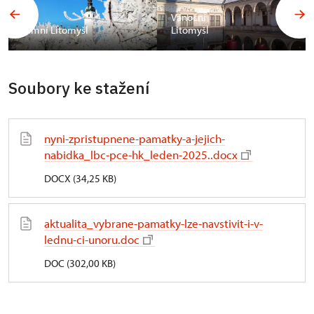
Vánoční
Zimní Litomyšl
Litomyšl
Soubory ke stažení
nyni-zpristupnene-pamatky-a-jejich-
nabidka_lbc-pce-hk_leden-2025..docx
DOCX (34,25 KB)
aktualita_vybrane-pamatky-lze-navstivit-i-v-
lednu-ci-unoru.doc
DOC (302,00 KB)