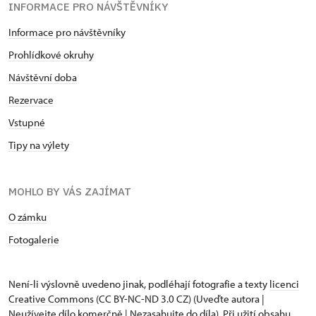
INFORMACE PRO NÁVŠTĚVNÍKY
Informace pro návštěvníky
Prohlídkové okruhy
Návštěvní doba
Rezervace
Vstupné
Tipy na výlety
MOHLO BY VÁS ZAJÍMAT
O zámku
Fotogalerie
Není-li výslovně uvedeno jinak, podléhají fotografie a texty
licenci
Creative Commons
(CC BY-NC-ND 3.0 CZ) (Uveďte autora |
Neužívejte dílo komerčně | Nezasahujte do díla). Při užití obsahu