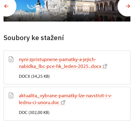
Vánoční
Zimní Litomyšl
Litomyšl
Soubory ke stažení
nyni-zpristupnene-pamatky-a-jejich-
nabidka_lbc-pce-hk_leden-2025..docx
DOCX (34,25 KB)
aktualita_vybrane-pamatky-lze-navstivit-i-v-
lednu-ci-unoru.doc
DOC (302,00 KB)