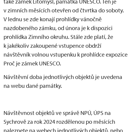
také zámek Litomyšl, památka UNESCO. Ten je
v zimních měsících otevřen od čtvrtka do soboty.
V lednu se zde konají prohlídky vánočně
nazdobeného zámku, od února je k dispozici
prohlídka Zimního okruhu. Stále zde platí, že
k jakékoliv zakoupené vstupence obdrží
návštěvník volnou vstupenku k prohlídce expozice
Proč je zámek UNESCO.
Návštěvní doba jednotlivých objektů je uvedena
na webu dané památky.
Návštěvnost objektů ve správě NPÚ, ÚPS na
Sychrově za rok 2024 rozdělenou po měsících
naleznete na webech jednotlivých objektů, nebo