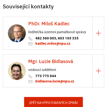
Související kontakty
PhDr. Miloš Kadlec
ředitel/ka územní památkové správy
482 360 003, 603 105 335
kadlec.milos@npu.cz
ÚPS na Sychrově
Mgr. Lucie Bidlasová
3/, Sychrov 3
vedoucí oddělení
773 775 944
bidlasova.lucie@npu.cz
ÚPS na Sychrově
Zámecký park 1/, Slatiňany
ZPĚT NA VÝPIS TISKOVÝCH ZPRÁV