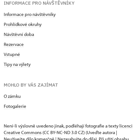
INFORMACE PRO NÁVŠTĚVNÍKY
Informace pro návštěvníky
Prohlídkové okruhy
Návštěvní doba
Rezervace
Vstupné
Tipy na výlety
MOHLO BY VÁS ZAJÍMAT
O zámku
Fotogalerie
Není-li výslovně uvedeno jinak, podléhají fotografie a texty
licenci
Creative Commons
(CC BY-NC-ND 3.0 CZ) (Uveďte autora |
Neužívejte dílo komerčně | Nezasahujte do díla). Při užití obsahu