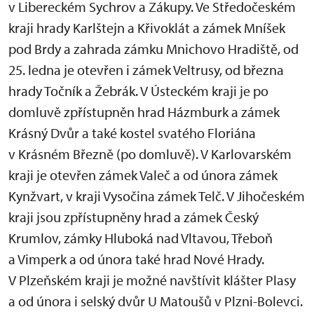
v Libereckém Sychrov a Zákupy. Ve Středočeském
kraji hrady Karlštejn a Křivoklát a zámek Mníšek
pod Brdy a zahrada zámku Mnichovo Hradiště, od
25. ledna je otevřen i zámek Veltrusy, od března
hrady Točník a Žebrák. V Ústeckém kraji je po
domluvě zpřístupněn hrad Házmburk a zámek
Krásný Dvůr a také kostel svatého Floriána
v Krásném Březně (po domluvě). V Karlovarském
kraji je otevřen zámek Valeč a od února zámek
Kynžvart, v kraji Vysočina zámek Telč. V Jihočeském
kraji jsou zpřístupněny hrad a zámek Český
Krumlov, zámky Hluboká nad Vltavou, Třeboň
a Vimperk a od února také hrad Nové Hrady.
V Plzeňském kraji je možné navštívit klášter Plasy
a od února i selský dvůr U Matoušů v Plzni-Bolevci.