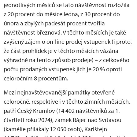
jednotlivých měsíců se tato návštěvnost rozložila
z 20 procent do měsíce ledna, z 30 procent do
února a zbylých padesát procent tvořila
návštěvnost březnová. V těchto měsících je také
zvýšený zájem o on-line prodej vstupenek (i proto,
že část prohlídek je v těchto měsících vázána
výhradně na tento způsob prodeje) – z celkového
počtu prodaných vstupenek jich je 20 % oproti
celoročním 8 procentům.
Mezi nejnavštěvovanější památky otevřené
celoročně, respektive i v těchto zimních měsících,
patří Český Krumlov (14 402 návštěvníků za 1.
čtvrtletí roku 2024), zámek Rájec nad Svitavou
(kamélie přilákaly 12 050 osob), Karlštejn