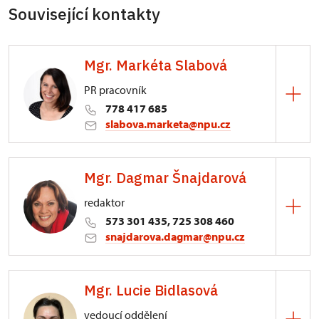
Související kontakty
Mgr. Markéta Slabová
PR pracovník
778 417 685
slabova.marketa@npu.cz
ÚPS v Českých Budějovicích
Mgr. Dagmar Šnajdarová
Pražská 773/93, České Budějovice
redaktor
573 301 435, 725 308 460
snajdarova.dagmar@npu.cz
ÚPS v Kroměříži
Mgr. Lucie Bidlasová
Sněmovní náměstí 1/2, Kroměříž 1
vedoucí oddělení