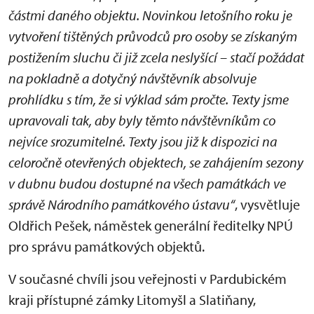
částmi daného objektu. Novinkou letošního roku je
vytvoření tištěných průvodců pro osoby se získaným
postižením sluchu či již zcela neslyšící – stačí požádat
na pokladně a dotyčný návštěvník absolvuje
prohlídku s tím, že si výklad sám pročte. Texty jsme
upravovali tak, aby byly těmto návštěvníkům co
nejvíce srozumitelné. Texty jsou již k dispozici na
celoročně otevřených objektech, se zahájením sezony
v dubnu budou dostupné na všech památkách ve
správě Národního památkového ústavu“
, vysvětluje
Oldřich Pešek, náměstek generální ředitelky NPÚ
pro správu památkových objektů.
V současné chvíli jsou veřejnosti v Pardubickém
kraji přístupné zámky Litomyšl a Slatiňany,