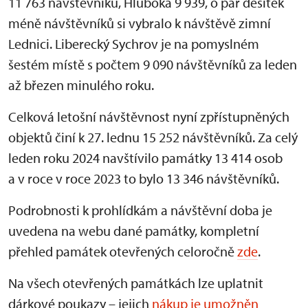
11 763 návštěvníků, Hluboká 9 939, o pár desítek
méně návštěvníků si vybralo k návštěvě zimní
Lednici. Liberecký Sychrov je na pomyslném
šestém místě s počtem 9 090 návštěvníků za leden
až březen minulého roku.
Celková letošní návštěvnost nyní zpřístupněných
objektů činí k 27. lednu 15 252 návštěvníků. Za celý
leden roku 2024 navštívilo památky 13 414 osob
a v roce v roce 2023 to bylo 13 346 návštěvníků.
Podrobnosti k prohlídkám a návštěvní doba je
uvedena na webu dané památky, kompletní
přehled památek otevřených celoročně
zde
.
Na všech otevřených památkách lze uplatnit
dárkové poukazy – jejich
nákup je umožněn