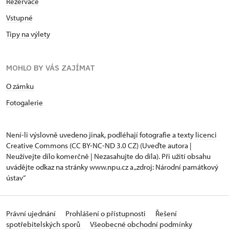
Rezervace
Vstupné
Tipy na výlety
MOHLO BY VÁS ZAJÍMAT
O zámku
Fotogalerie
Není-li výslovně uvedeno jinak, podléhají fotografie a texty
licenci
Creative Commons
(CC BY-NC-ND 3.0 CZ) (Uveďte autora |
Neužívejte dílo komerčně | Nezasahujte do díla). Při užití obsahu
uvádějte odkaz na stránky www.npu.cz a „zdroj: Národní památkový
ústav“
Právní ujednání
Prohlášení o přístupnosti
Řešení
spotřebitelských sporů
Všeobecné obchodní podmínky