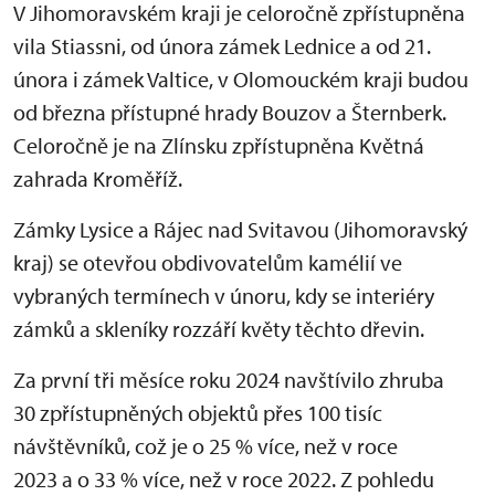
V Jihomoravském kraji je celoročně zpřístupněna
vila Stiassni, od února zámek Lednice a od 21.
února i zámek Valtice, v Olomouckém kraji budou
od března přístupné hrady Bouzov a Šternberk.
Celoročně je na Zlínsku zpřístupněna Květná
zahrada Kroměříž.
Zámky Lysice a Rájec nad Svitavou (Jihomoravský
kraj) se otevřou obdivovatelům kamélií ve
vybraných termínech v únoru, kdy se interiéry
zámků a skleníky rozzáří květy těchto dřevin.
Za první tři měsíce roku 2024 navštívilo zhruba
30 zpřístupněných objektů přes 100 tisíc
návštěvníků, což je o 25 % více, než v roce
2023 a o 33 % více, než v roce 2022. Z pohledu