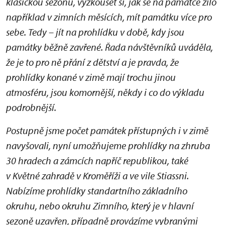
klasickou sezonu, vyzkoušet si, jak se na památce žilo
například v zimních měsících, mít památku více pro
sebe. Tedy – jít na prohlídku v době, kdy jsou
památky běžně zavřené. Řada návštěvníků uváděla,
že je to pro ně přání z dětství a je pravda, že
prohlídky konané v zimě mají trochu jinou
atmosféru, jsou komornější, někdy i co do výkladu
podrobnější.
Postupně jsme počet památek přístupných i v zimě
navyšovali, nyní umožňujeme prohlídky na zhruba
30 hradech a zámcích napříč republikou, také
v Květné zahradě v Kroměříži a ve vile Stiassni.
Nabízíme prohlídky standartního základního
okruhu, nebo okruhu Zimního, který je v hlavní
sezoně uzavřen, případně provázíme vybranými