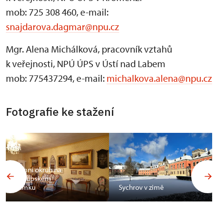
mob: 725 308 460, e-mail:
snajdarova.dagmar@npu.cz
Mgr. Alena Michálková, pracovník vztahů
k veřejnosti, NPÚ ÚPS v Ústí nad Labem
mob: 775437294, e-mail:
michalkova.alena@npu.cz
Fotografie ke stažení
Zimní okruh na
Zákupském
zámku
Sychrov v zimě