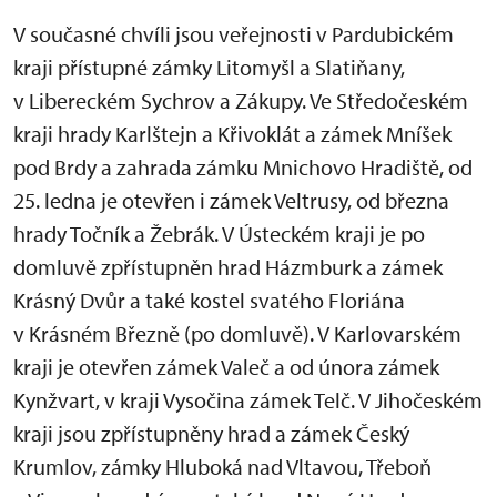
V současné chvíli jsou veřejnosti v Pardubickém
kraji přístupné zámky Litomyšl a Slatiňany,
v Libereckém Sychrov a Zákupy. Ve Středočeském
kraji hrady Karlštejn a Křivoklát a zámek Mníšek
pod Brdy a zahrada zámku Mnichovo Hradiště, od
25. ledna je otevřen i zámek Veltrusy, od března
hrady Točník a Žebrák. V Ústeckém kraji je po
domluvě zpřístupněn hrad Házmburk a zámek
Krásný Dvůr a také kostel svatého Floriána
v Krásném Březně (po domluvě). V Karlovarském
kraji je otevřen zámek Valeč a od února zámek
Kynžvart, v kraji Vysočina zámek Telč. V Jihočeském
kraji jsou zpřístupněny hrad a zámek Český
Krumlov, zámky Hluboká nad Vltavou, Třeboň