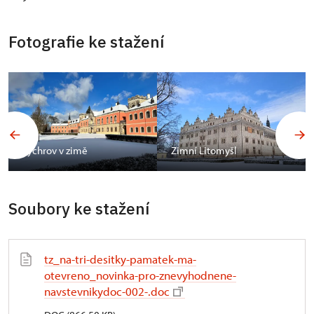
Fotografie ke stažení
Sychrov v zimě
Zimní Litomyšl
Soubory ke stažení
tz_na-tri-desitky-pamatek-ma-
otevreno_novinka-pro-znevyhodnene-
navstevnikydoc-002-.doc