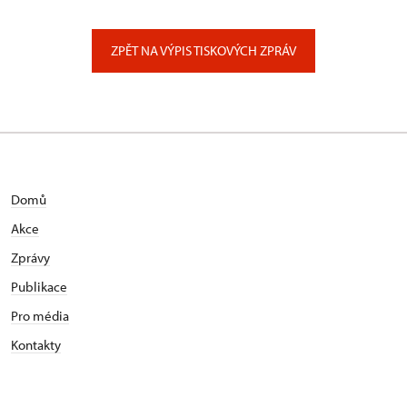
ÚPS na Sychrově
Zámecký park 1/, Slatiňany
ZPĚT NA VÝPIS TISKOVÝCH ZPRÁV
Domů
Akce
Zprávy
Publikace
Pro média
Kontakty