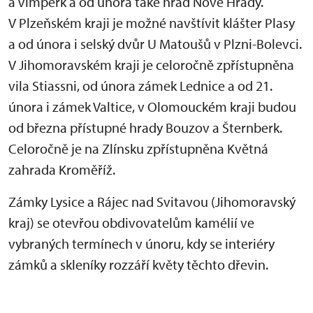
a Vimperk a od února také hrad Nové Hrady.
V Plzeňském kraji je možné navštívit klášter Plasy
a od února i selský dvůr U Matoušů v Plzni-Bolevci.
V Jihomoravském kraji je celoročně zpřístupněna
vila Stiassni, od února zámek Lednice a od 21.
února i zámek Valtice, v Olomouckém kraji budou
od března přístupné hrady Bouzov a Šternberk.
Celoročně je na Zlínsku zpřístupněna Květná
zahrada Kroměříž.
Zámky Lysice a Rájec nad Svitavou (Jihomoravský
kraj) se otevřou obdivovatelům kamélií ve
vybraných termínech v únoru, kdy se interiéry
zámků a skleníky rozzáří květy těchto dřevin.