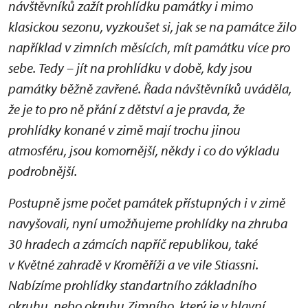
návštěvníků zažít prohlídku památky i mimo
klasickou sezonu, vyzkoušet si, jak se na památce žilo
například v zimních měsících, mít památku více pro
sebe. Tedy – jít na prohlídku v době, kdy jsou
památky běžně zavřené. Řada návštěvníků uváděla,
že je to pro ně přání z dětství a je pravda, že
prohlídky konané v zimě mají trochu jinou
atmosféru, jsou komornější, někdy i co do výkladu
podrobnější.
Postupně jsme počet památek přístupných i v zimě
navyšovali, nyní umožňujeme prohlídky na zhruba
30 hradech a zámcích napříč republikou, také
v Květné zahradě v Kroměříži a ve vile Stiassni.
Nabízíme prohlídky standartního základního
okruhu, nebo okruhu Zimního, který je v hlavní