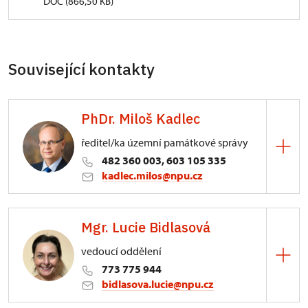
DOC (866,50 KB)
Související kontakty
PhDr. Miloš Kadlec
ředitel/ka územní památkové správy
482 360 003, 603 105 335
kadlec.milos@npu.cz
ÚPS na Sychrově
Mgr. Lucie Bidlasová
3/, Sychrov 3
vedoucí oddělení
773 775 944
bidlasova.lucie@npu.cz