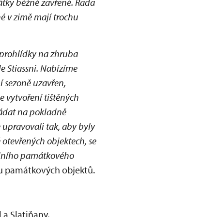
mátky běžně zavřené. Řada
né v zimě mají trochu
 prohlídky na zhruba
le Stiassni. Nabízíme
í sezoně uzavřen,
 vytvoření tištěných
ožádat na pokladně
 upravovali tak, aby byly
ě otevřených objektech, se
odního památkového
vu památkových objektů.
 a Slatiňany,