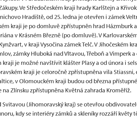
Zákupy. Ve Středočeském kraji hrady Karlštejn a Křivo
ichovo Hradiště, od 25. ledna je otevřen i zámek Velt
ckém kraji je po domluvě zpřístupněn hrad Házmburk 
loriána v Krásném Březně (po domluvě). V Karlovarském
ynžvart, v kraji Vysočina zámek Telč. V Jihočeském kra
lov, zámky Hluboká nad Vltavou, Třeboň a Vimperk a 
kraji je možné navštívit klášter Plasy a od února i se
oravském kraji je celoročně zpřístupněna vila Stiassni
Valtice, v Olomouckém kraji budou od března přístupn
je na Zlínsku zpřístupněna Květná zahrada Kroměříž.
d Svitavou (Jihomoravský kraj) se otevřou obdivovate
oru, kdy se interiéry zámků a skleníky rozzáří květy t