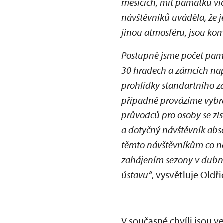
měsících, mít památku víc
návštěvníků uváděla, že je
jinou atmosféru, jsou kom
Postupně jsme počet pamá
30 hradech a zámcích např
prohlídky standartního z
případně provázíme vybra
průvodců pro osoby se zís
a dotyčný návštěvník abso
těmto návštěvníkům co nej
zahájením sezony v dub
ústavu“
, vysvětluje Old
V současné chvíli jsou v