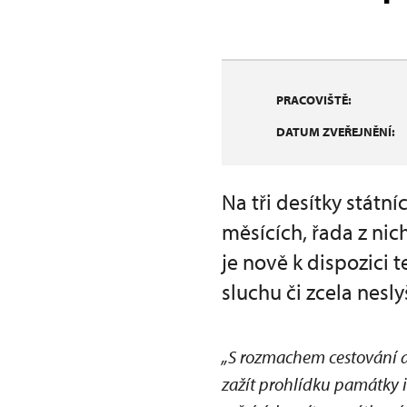
PRACOVIŠTĚ:
DATUM ZVEŘEJNĚNÍ:
Na tři desítky státn
měsících, řada z ni
je nově k dispozici
sluchu či zcela neslyš
„S rozmachem cestování a 
zažít prohlídku památky i