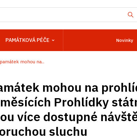
PAMÁTKOVÁ PÉČE
Novinky
i památek mohou na...
památek mohou na prohl
 měsících Prohlídky stát
ou více dostupné návšt
poruchou sluchu