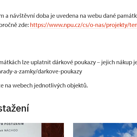
ám a návštěvní doba je uvedena na webu dané památk
oročně zde:
https://www.npu.cz/cs/o-nas/projekty/t
átkách lze uplatnit dárkové poukazy – jejich nákup 
hrady-a-zamky/darkove-poukazy
te na webech jednotlivých objektů.
stažení