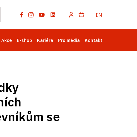
EN
Akce
E-shop
Kariéra
Pro média
Kontakt
ídky
ních
ěvníkům se