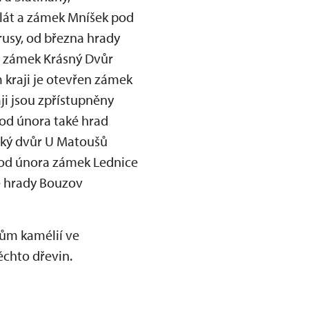
klát a zámek Mníšek pod
rusy, od března hrady
a zámek Krásný Dvůr
 kraji je otevřen zámek
ji jsou zpřístupněny
od února také hrad
lský dvůr U Matoušů
, od února zámek Lednice
é hrady Bouzov
lům kamélií ve
ěchto dřevin.