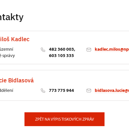
ntakty
iloš Kadlec
 územní
482 360 003,
kadlec.milos@np
 správy
603 105 335
cie Bidlasová
ddělení
773 775 944
bidlasova.lucie@
 Slatiňany
ZPĚT NA VÝPIS TISKOVÝCH ZPRÁV