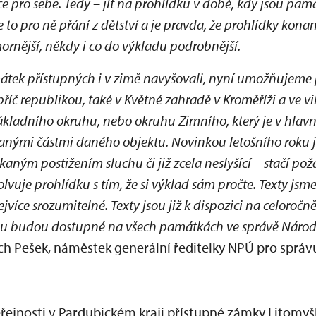
e pro sebe. Tedy – jít na prohlídku v době, kdy jsou pa
 to pro ně přání z dětství a je pravda, že prohlídky kona
ornější, někdy i co do výkladu podrobnější.
tek přístupných i v zimě navyšovali, nyní umožňujeme
íč republikou, také v Květné zahradě v Kroměříži a ve vi
ákladního okruhu, nebo okruhu Zimního, který je v hlavn
nými částmi daného objektu. Novinkou letošního roku je
kaným postižením sluchu či již zcela neslyšící – stačí p
lvuje prohlídku s tím, že si výklad sám pročte. Texty jsme
více srozumitelné. Texty jsou již k dispozici na celoročn
nu budou dostupné na všech památkách ve správě Nár
řich Pešek, náměstek generální ředitelky NPÚ pro sprá
eřejnosti v Pardubickém kraji přístupné zámky Litomyšl