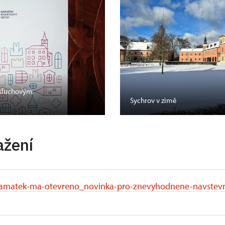
 sluchovým
Sychrov v zimě
ažení
y-pamatek-ma-otevreno_novinka-pro-znevyhodnene-navstev