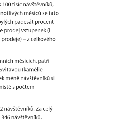
 100 tisíc návštěvníků,
ednotlivých měsíců se tato
zbylých padesát procent
e prodej vstupenek (i
 prodeje) – z celkového
mních měsících, patří
 Svitavou (kamélie
ítek méně návštěvníků si
místě s počtem
2 návštěvníků. Za celý
3 346 návštěvníků.