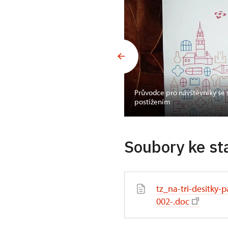
Průvodce pro návštěvníky se
postižením
Soubory ke st
tz_na-tri-desitk
002-.doc