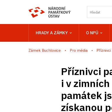
HRADY A ZÁMKY
O NPÚ
Zámek Buchlovice
Pro média
Příznivc
Příznivci 
i v zimních
památek js
získanou 