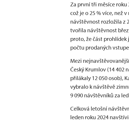
Za první tři měsíce roku
což je o 25 % více, než v
návštěvnost rozložila z 
tvořila návštěvnost břez
proto, že část prohlídek
počtu prodaných vstupen
Mezi nejnavštěvovanější 
Český Krumlov (14 402 ná
přilákaly 12 050 osob), 
vybralo k návštěvě zimn
9 090 návštěvníků za le
Celková letošní návštěvn
leden roku 2024 navštívi