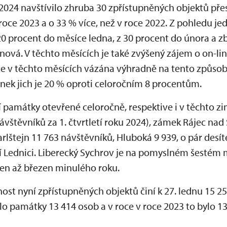
 2024 navštívilo zhruba 30 zpřístupněných objektů přes
 roce 2023 a o 33 % více, než v roce 2022. Z pohledu j
20 procent do měsíce ledna, z 30 procent do února a 
nová. V těchto měsících je také zvýšený zájem o on-lin
 je v těchto měsících vázána výhradně na tento způsob
ek jich je 20 % oproti celoročním 8 procentům.
památky otevřené celoročně, respektive i v těchto zi
vštěvníků za 1. čtvrtletí roku 2024), zámek Rájec nad
Karlštejn 11 763 návštěvníků, Hluboká 9 939, o pár des
í Lednici. Liberecký Sychrov je na pomyslném šestém 
den až březen minulého roku.
ost nyní zpřístupněných objektů činí k 27. lednu 15 25
lo památky 13 414 osob a v roce v roce 2023 to bylo 1