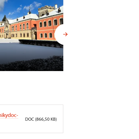
Zimní Litomyšl
nikydoc-
DOC (866,50 KB)