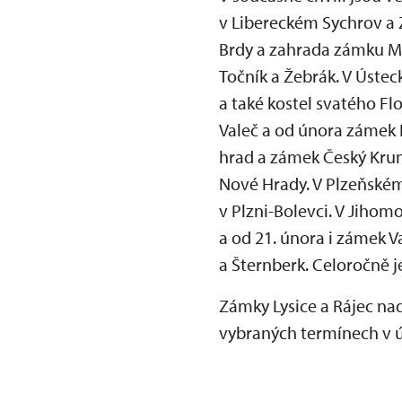
v Libereckém Sychrov a 
Brdy a zahrada zámku Mn
Točník a Žebrák. V Úste
a také kostel svatého F
Valeč a od února zámek K
hrad a zámek Český Krum
Nové Hrady. V Plzeňském 
v Plzni-Bolevci. V Jihom
a od 21. února i zámek 
a Šternberk. Celoročně 
Zámky Lysice a Rájec na
vybraných termínech v ún