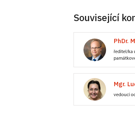
Související ko
PhDr. M
ředitel/ka
památkové
ÚPS na Sychrově
3/, Sychrov 3
Mgr. Lu
vedoucí o
ÚPS na Sychrově
Zámecký park 1/,