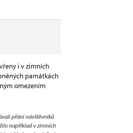
vřeny i v zimních
stupněných památkách
skaným omezením
ávali přání návštěvníků
žilo například v zimních