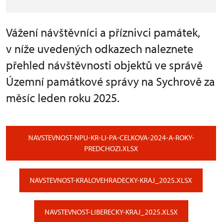
Vážení návštěvníci a příznivci památek,
v níže uvedených odkazech naleznete
přehled návštěvnosti objektů ve správě
Územní památkové správy na Sychrově za
měsíc leden roku 2025.
NAVSTEVNOST-NPU-KR-LI-PA-CELKOVA-2024-A-ROKY-
PREDCHOZI.XLSX
NAVSTEVNOST-KRALOVEHRADECKY-KRAJ_2025.XLSX
NAVSTEVNOST-LIBERECKY-KRAJ_2025.XLSX