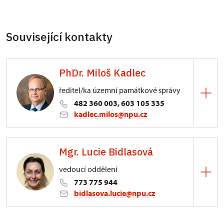
Související kontakty
PhDr. Miloš Kadlec
ředitel/ka územní památkové správy
482 360 003, 603 105 335
kadlec.milos@npu.cz
ÚPS na Sychrově
Mgr. Lucie Bidlasová
3/, Sychrov 3
vedoucí oddělení
773 775 944
bidlasova.lucie@npu.cz
ÚPS na Sychrově