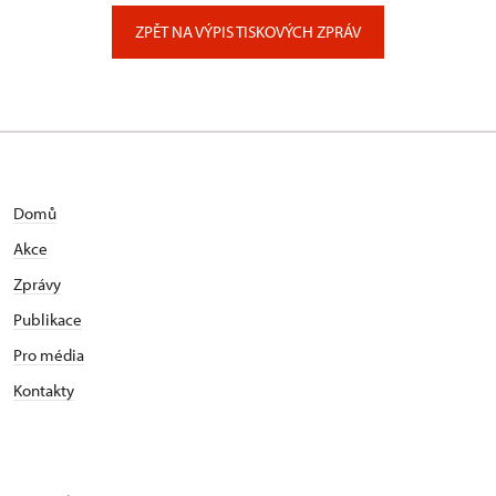
Zámecký park 1/, Slatiňany
ZPĚT NA VÝPIS TISKOVÝCH ZPRÁV
Domů
Akce
Zprávy
Publikace
Pro média
Kontakty